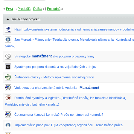
«
Prvá
| ‹
Predošlá
|
Ďalšia
› |
Posledná
»
Uni / Názov projektu
Návrh zdokonalenia systému hodnotenia a odmeňovania zamestnancov v podniku
Ján Murgaš - Plánovanie (Teória plánovania, Metodológia plánovania, Kontrola pln
plánov)
manažment
Strategický
ako podpora prosperity firmy
Systém pre podporu riadenia a rozvoja ľudských zdrojov
Štátnicové otázky - Metódy aplikovanej sociálnej práce
Manažment
Vodcovstvo a charizmatická teória vedenia -
Distribučné systémy a logistika (Distribučné kanály, ich funkcie a klasifikácia,
Projektovanie distribučného kanála...)
Čo znamená klanová kontrola? Prečo nemáme radi kontrolu?
Implementácia princípov TQM vo vybranej organizácii - semestrálna práca