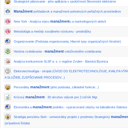
Strategické plánovanie - jeho aplikácia v spoločnosti Slovenské elektrárne
Manažment
pohľadávok a manažment pohotových peňažných prostriedkov
manažment
New York - Analýza stavu
u a marketingových aktivít
Metodológia a metódy sociálneho výskumu - prednášky
Organizovanie (Podstata organizovania, Hlavné typy organizačných štruktúr)
manažment
História vzdelávania -
celoživotného vzdelávania
Analýza konkurencie SLSP a. s. v regióne Zvolen - Banská Bystrica
Elektrotechnológia - skriptá (ÚVOD DO ELEKTROTECHNOLÓGIE, KVALITA V
A SLUŽIEB, ZLEPŠOVANIE PROCESOV...)
manažment
Personálny
(jeho podstata, základné funkcie...)
manažment
Krízový
- 30 okruhov otázok pre 2.ročník Mgr.
manažment
Ekonomika a
podniku - vypracované otázky na bákalárske štátnice
manažmen
Stratégia penziónu Stoh - semestrálny projekt z predmetu Strategický
(prípadová štúdia)