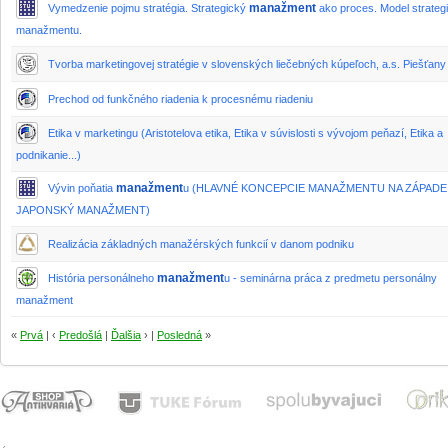
manažment
Vymedzenie pojmu stratégia. Strategický
ako proces. Model strateg
manažmentu.
Tvorba marketingovej stratégie v slovenských liečebných kúpeľoch, a.s. Piešťany
Prechod od funkčného riadenia k procesnému riadeniu
Etika v marketingu (Aristotelova etika, Etika v súvislosti s vývojom peňazí, Etika a
podnikanie...)
manažment
Vývin poňatia
u (HLAVNÉ KONCEPCIE MANAŽMENTU NA ZÁPADE
JAPONSKÝ MANAŽMENT)
Realizácia základných manažérských funkcií v danom podniku
manažment
História personálneho
u - seminárna práca z predmetu personálny
manažment
«
Prvá
| ‹
Predošlá
|
Ďalšia
› |
Posledná
»