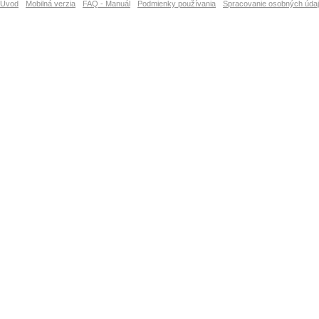
Úvod
Mobilná verzia
FAQ - Manuál
Podmienky používania
Spracovanie osobných úda