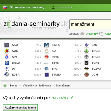
Slovenské vysoké školy
|
43 396 autorov
Zobraz:
Univerzity
Kate
AKU
ISMPO
SZU
22 x
145 x
AOS
KU
TNUNI
141 x
974 x
APZ
PEVŠ
TRUNI
515 x
275 x
BISLA
SEVS
TUKE
28 x
108 x
DTI
SPU
TUZVO
638 x
3199 x
EUBA
STUBA
UCM
3788 x
2588 x
Home
»
Výsledky vyhľadávania
»
Manažment
Výsledky vyhľadávania pre:
manažment