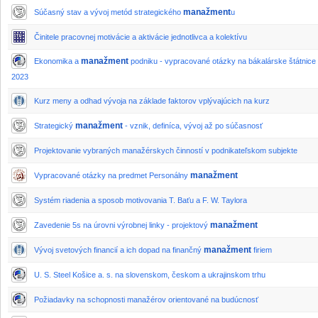
manažment
Súčasný stav a vývoj metód strategického
u
Činitele pracovnej motivácie a aktivácie jednotlivca a kolektívu
manažment
Ekonomika a
podniku - vypracované otázky na bákalárske štátnice
2023
Kurz meny a odhad vývoja na základe faktorov vplývajúcich na kurz
manažment
Strategický
- vznik, definíca, vývoj až po súčasnosť
Projektovanie vybraných manažérskych činností v podnikateľskom subjekte
manažment
Vypracované otázky na predmet Personálny
Systém riadenia a sposob motivovania T. Baťu a F. W. Taylora
manažment
Zavedenie 5s na úrovni výrobnej linky - projektový
manažment
Vývoj svetových financií a ich dopad na finančný
firiem
U. S. Steel Košice a. s. na slovenskom, českom a ukrajinskom trhu
Požiadavky na schopnosti manažérov orientované na budúcnosť