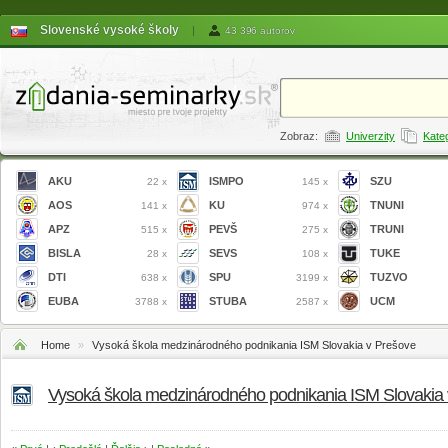
Slovenské vysoké školy
|
43 396 autorov
Zobraz:
Univerzity
Kate
AKU
ISMPO
SZU
22 x
145 x
AOS
KU
TNUNI
141 x
974 x
APZ
PEVŠ
TRUNI
515 x
275 x
BISLA
SEVS
TUKE
28 x
108 x
DTI
SPU
TUZVO
638 x
3199 x
EUBA
STUBA
UCM
3788 x
2587 x
Home
»
Vysoká škola medzinárodného podnikania ISM Slovakia v Prešove
Vysoká škola medzinárodného podnikania ISM Slovakia