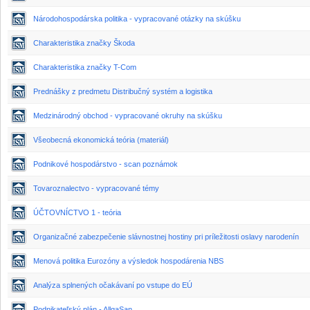
Národohospodárska politika - vypracované otázky na skúšku
Charakteristika značky Škoda
Charakteristika značky T-Com
Prednášky z predmetu Distribučný systém a logistika
Medzinárodný obchod - vypracované okruhy na skúšku
Všeobecná ekonomická teória (materiál)
Podnikové hospodárstvo - scan poznámok
Tovaroznalectvo - vypracované témy
ÚČTOVNÍCTVO 1 - teória
Organizačné zabezpečenie slávnostnej hostiny pri príležitosti oslavy narodenín
Menová politika Eurozóny a výsledok hospodárenia NBS
Analýza splnených očakávaní po vstupe do EÚ
Podnikateľský plán - AllgaSan