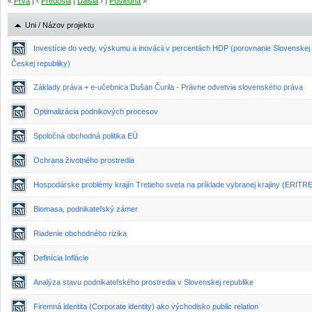
«
Prvá
| ‹
Predošlá
|
Ďalšia
› |
Posledná
»
Uni / Názov projektu
Investície do vedy, výskumu a inovácii v percentách HDP (porovnanie Slovenskej
Českej republiky)
Základy práva + e-učebnica Dušan Čurila - Právne odvetvia slovenského práva
Optimalizácia podnikových procesov
Spoločná obchodná politika EÚ
Ochrana životného prostredia
Hospodárske problémy krajín Tretieho sveta na príklade vybranej krajiny (ERITR
Biomasa, podnikateľský zámer
Riadenie obchodného rizika
Definícia Inflácie
Analýza stavu podnikateľského prostredia v Slovenskej republike
Firemná identita (Corporate identity) ako východisko public relation