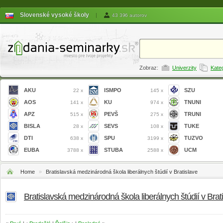
Slovenské vysoké školy
|
43 396 autorov
Zobraz:
Univerzity
Kate
AKU
ISMPO
SZU
22 x
145 x
AOS
KU
TNUNI
141 x
974 x
APZ
PEVŠ
TRUNI
515 x
275 x
BISLA
SEVS
TUKE
28 x
108 x
DTI
SPU
TUZVO
638 x
3199 x
EUBA
STUBA
UCM
3788 x
2588 x
Home
»
Bratislavská medzinárodná škola liberálnych štúdií v Bratislave
Bratislavská medzinárodná škola liberálnych štúdií v Brat