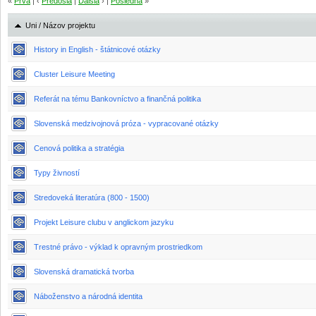
«
Prvá
| ‹
Predošlá
|
Ďalšia
› |
Posledná
»
Uni / Názov projektu
History in English - štátnicové otázky
Cluster Leisure Meeting
Referát na tému Bankovníctvo a finančná politika
Slovenská medzivojnová próza - vypracované otázky
Cenová politika a stratégia
Typy živností
Stredoveká literatúra (800 - 1500)
Projekt Leisure clubu v anglickom jazyku
Trestné právo - výklad k opravným prostriedkom
Slovenská dramatická tvorba
Náboženstvo a národná identita