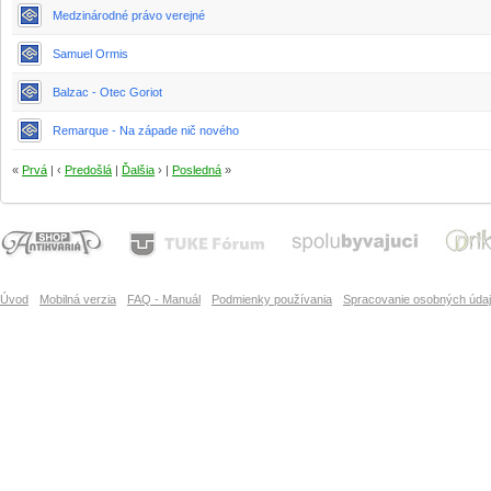
Medzinárodné právo verejné
Samuel Ormis
Balzac - Otec Goriot
Remarque - Na západe nič nového
«
Prvá
| ‹
Predošlá
|
Ďalšia
› |
Posledná
»
Úvod
Mobilná verzia
FAQ - Manuál
Podmienky používania
Spracovanie osobných úda