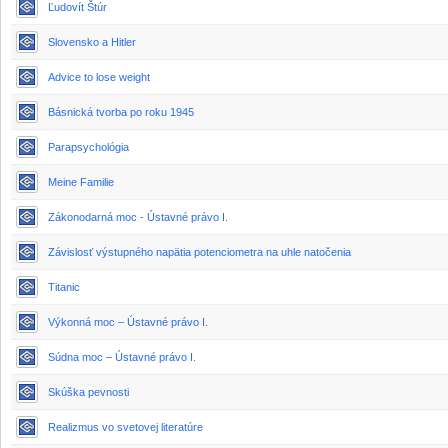
Ľudovít Štúr
Slovensko a Hitler
Advice to lose weight
Básnická tvorba po roku 1945
Parapsychológia
Meine Familie
Zákonodarná moc - Ústavné právo I.
Závislosť výstupného napätia potenciometra na uhle natočenia
Titanic
Výkonná moc – Ústavné právo I.
Súdna moc – Ústavné právo I.
Skúška pevnosti
Realizmus vo svetovej literatúre