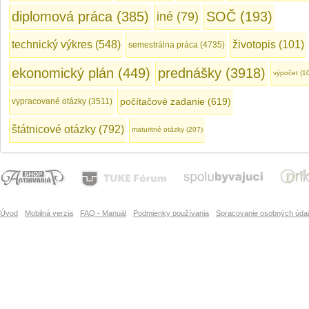
diplomová práca (385)
SOČ (193)
iné (79)
technický výkres (548)
životopis (101)
semestrálna práca (4735)
ekonomický plán (449)
prednášky (3918)
výpočet (1
počítačové zadanie (619)
vypracované otázky (3511)
štátnicové otázky (792)
maturitné otázky (207)
Úvod
Mobilná verzia
FAQ - Manuál
Podmienky používania
Spracovanie osobných úda