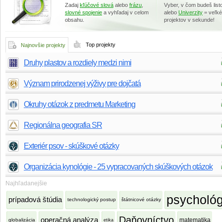
Zadaj
kľúčové slová
alebo
frázu
,
Vyber, v čom budeš lis
slovné spojenie
a vyhľadaj v celom
alebo
Univerzity
= veľk
obsahu.
projektov v sekunde!
Top projekty
Najnovšie projekty
Druhy plastov a rozdiely medzi nimi
Význam prirodzenej výživy pre dojčatá
Okruhy otázok z predmetu Marketing
Regionálna geografia SR
Exteriér psov - skúškové otázky
Organizácia kynológie - 25 vypracovaných skúškových otázok
Najhľadanejšie
psychológ
prípadová štúdia
technologický postup
štátnicové otázky
Daňovníctvo
operačná analýza
matematika
globalizácia
etika