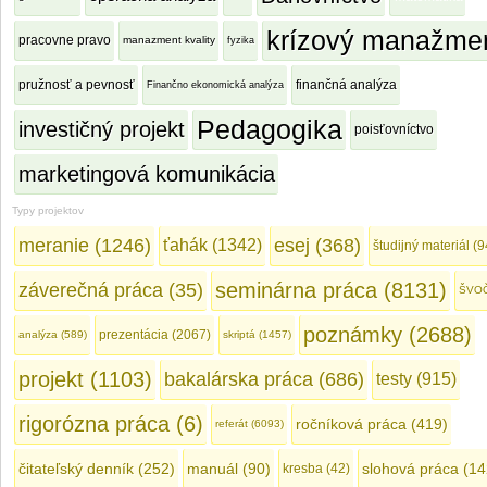
krízový manažme
pracovne pravo
manazment kvality
fyzika
pružnosť a pevnosť
finančná analýza
Finančno ekonomická analýza
Pedagogika
investičný projekt
poisťovníctvo
marketingová komunikácia
Typy projektov
meranie (1246)
esej (368)
ťahák (1342)
študijný materiál (
seminárna práca (8131)
záverečná práca (35)
ŠVOČ
poznámky (2688)
prezentácia (2067)
analýza (589)
skriptá (1457)
projekt (1103)
bakalárska práca (686)
testy (915)
rigorózna práca (6)
ročníková práca (419)
referát (6093)
čitateľský denník (252)
manuál (90)
slohová práca (14
kresba (42)