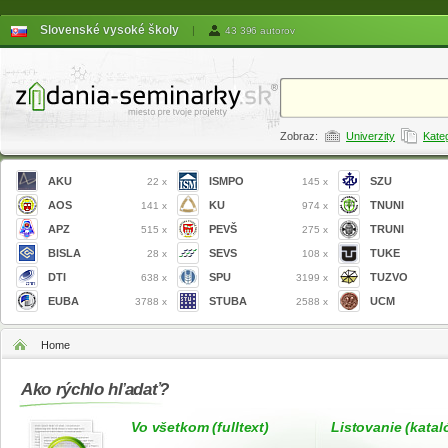
Slovenské vysoké školy
|
43 396 autorov
Zobraz:
Univerzity
Kate
AKU
ISMPO
SZU
22 x
145 x
AOS
KU
TNUNI
141 x
974 x
APZ
PEVŠ
TRUNI
515 x
275 x
BISLA
SEVS
TUKE
28 x
108 x
DTI
SPU
TUZVO
638 x
3199 x
EUBA
STUBA
UCM
3788 x
2588 x
Home
Ako rýchlo hľadať?
Vo všetkom (fulltext)
Listovanie (katal