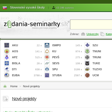
Slovenské vysoké školy
|
43 396 autorov
Zobraz:
Univerzity
Kate
AKU
ISMPO
SZU
22 x
145 x
AOS
KU
TNUNI
141 x
974 x
APZ
PEVŠ
TRUNI
515 x
275 x
BISLA
SEVS
TUKE
28 x
108 x
DTI
SPU
TUZVO
638 x
3199 x
EUBA
STUBA
UCM
3788 x
2587 x
Home
»
Nové projekty
Nové projekty