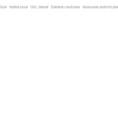
Úvod
Mobilná verzia
FAQ - Manuál
Podmienky používania
Spracovanie osobných úda