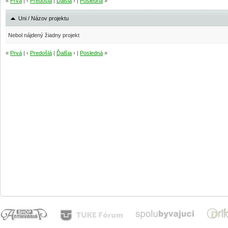
«
Prvá
| ‹
Predošlá
|
Ďalšia
› |
Posledná
»
Uni / Názov projektu
Nebol nájdený žiadny projekt
«
Prvá
| ‹
Predošlá
|
Ďalšia
› |
Posledná
»