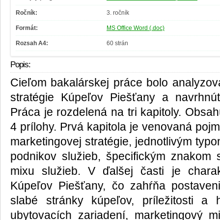
Ročník:
3. ročník
Formát:
MS Office Word (.doc)
Rozsah A4:
60 strán
Popis:
Cieľom bakalárskej práce bolo analyzova
stratégie Kúpeľov Piešťany a navrhnúť
Práca je rozdelená na tri kapitoly. Obsah
4 prílohy. Prvá kapitola je venovaná pojmu
marketingovej stratégie, jednotlivým typ
podnikov služieb, špecifickým znakom 
mixu služieb. V ďalšej časti je chara
Kúpeľov Piešťany, čo zahŕňa postaveni
slabé stránky kúpeľov, príležitosti a
ubytovacích zariadení, marketingový m