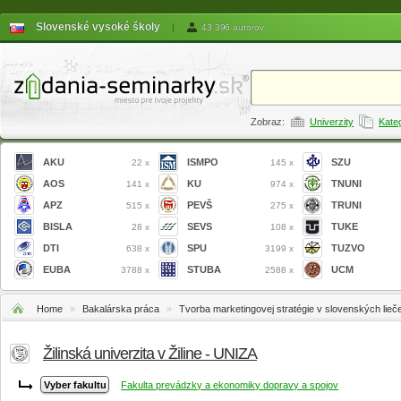
Slovenské vysoké školy
|
43 396 autorov
Zobraz:
Univerzity
Kate
AKU
ISMPO
SZU
22 x
145 x
AOS
KU
TNUNI
141 x
974 x
APZ
PEVŠ
TRUNI
515 x
275 x
BISLA
SEVS
TUKE
28 x
108 x
DTI
SPU
TUZVO
638 x
3199 x
EUBA
STUBA
UCM
3788 x
2588 x
Home
»
Bakalárska práca
»
Tvorba marketingovej stratégie v slovenských lieč
Žilinská univerzita v Žiline - UNIZA
Fakulta prevádzky a ekonomiky dopravy a spojov