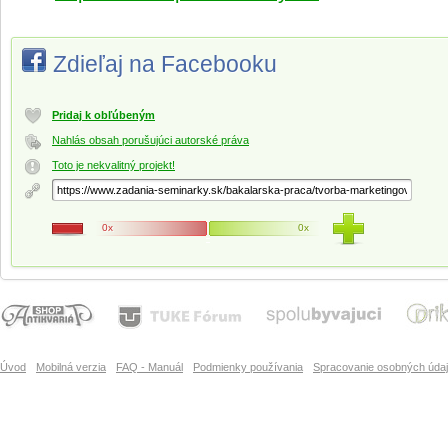
Zdieľaj na Facebooku
Pridaj k obľúbeným
Nahlás obsah porušujúci autorské práva
Toto je nekvalitný projekt!
0x
0x
Úvod
Mobilná verzia
FAQ - Manuál
Podmienky používania
Spracovanie osobných úda