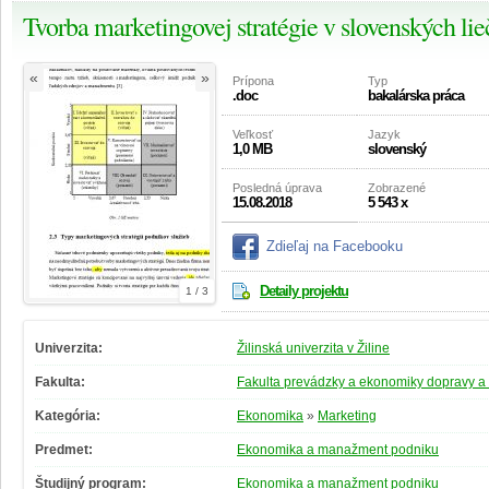
Tvorba marketingovej stratégie v slovenských lie
«
»
Prípona
Typ
.doc
bakalárska práca
Veľkosť
Jazyk
1,0 MB
slovenský
Posledná úprava
Zobrazené
15.08.2018
5 543 x
Zdieľaj na Facebooku
Detaily projektu
1 / 3
Univerzita:
Žilinská univerzita v Žiline
Fakulta:
Fakulta prevádzky a ekonomiky dopravy a
Kategória:
Ekonomika
»
Marketing
Predmet:
Ekonomika a manažment podniku
Študijný program:
Ekonomika a manažment podniku