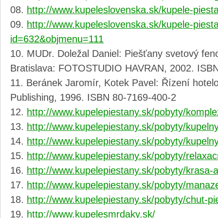
http://www.kupeleslovenska.sk/kupele-pies
http://www.kupeleslovenska.sk/kupele-piest
id=632&objmenu=111
MUDr. Doležal Daniel: Piešťany svetový fen
Bratislava: FOTOSTUDIO HAVRAN, 2002. ISBN
Beránek Jaromír, Kotek Pavel: Řízení hote
Publishing, 1996. ISBN 80-7169-400-2
http://www.kupelepiestany.sk/pobyty/komple
http://www.kupelepiestany.sk/pobyty/kupelny-
http://www.kupelepiestany.sk/pobyty/kupeln
http://www.kupelepiestany.sk/pobyty/relaxa
http://www.kupelepiestany.sk/pobyty/krasa-a-
http://www.kupelepiestany.sk/pobyty/manaze
http://www.kupelepiestany.sk/pobyty/chut-pi
http://www.kupelesmrdaky.sk/