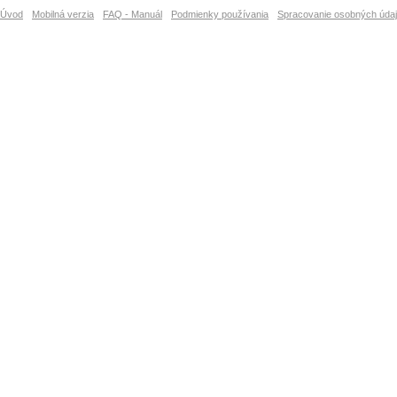
Úvod
Mobilná verzia
FAQ - Manuál
Podmienky používania
Spracovanie osobných úda