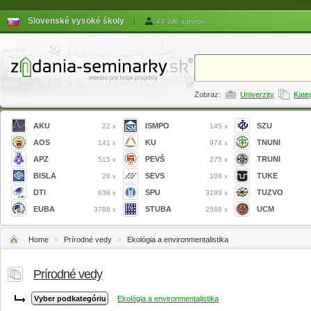
Slovenské vysoké školy
|
43 396 autorov
Zobraz:
Univerzity
Kate
AKU
ISMPO
SZU
22 x
145 x
AOS
KU
TNUNI
141 x
974 x
APZ
PEVŠ
TRUNI
515 x
275 x
BISLA
SEVS
TUKE
28 x
108 x
DTI
SPU
TUZVO
638 x
3199 x
EUBA
STUBA
UCM
3788 x
2588 x
Home
»
Prírodné vedy
»
Ekológia a environmentalistika
Prírodné vedy
Ekológia a environmentalistika