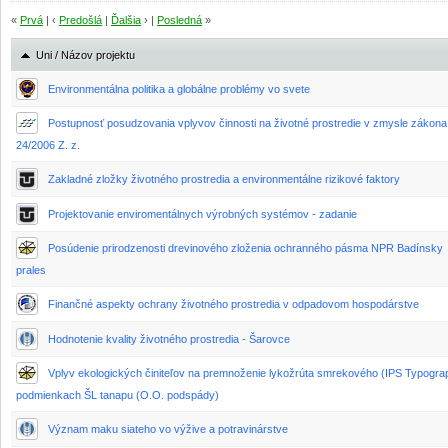
«
Prvá
| ‹
Predošlá
|
Ďalšia
› |
Posledná
»
Uni / Názov projektu
Environmentálna politika a globálne problémy vo svete
Postupnosť posudzovania vplyvov činnosti na životné prostredie v zmysle zákona
24/2006 Z. z.
Zakladné zložky životného prostredia a environmentálne rizikové faktory
Projektovanie enviromentálnych výrobných systémov - zadanie
Posúdenie prirodzenosti drevinového zloženia ochranného pásma NPR Badínsky
prales
Finančné aspekty ochrany životného prostredia v odpadovom hospodárstve
Hodnotenie kvality životného prostredia - Šarovce
Vplyv ekologických činiteľov na premnoženie lykožrúta smrekového (IPS Typogra
podmienkach ŠL tanapu (O.O. podspády)
Význam maku siateho vo výžive a potravinárstve