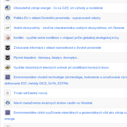
Obnoviteľné zdroje energie - čo sú OZE, ich výhody a rozdelenie
Politika EU v oblasti životného prostredia - vypracované otázky
Vodné ekosystémy - stručná charakteristika vodných ekosystémov, ich členenie
Konflikt - využitie teórie konfliktov v chápaní príčin globálnej ekologickej krízy
Získavanie informácii z oblasti starostlivosti o životné prostredie
Plynné biopalivá - biomasa, bioplyn, drevoplyn...
Využitie historických leteckých snímok pri stratifikácii horských lesov
Environmentálne vhodné technológie (terminológia, hodnotenie a označovanie výr
definovanie EST, metódy DICE, EnTA, ESTPA)
Trvalo udržatelný rozvoj
Návrh manažmentu inváznych druhov rastlín vo Vinodole
Environmentálne riziká využívania minerálnych a geotermálnych vôd ako zdroja s
energie