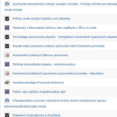
Využívanie obnoviteľných zdrojov energie v Európe - Princípy techník pre obnovit
zdroje energie
Príčiny vzniku kyslých dažďov a ich dôsledky
Viedenský a Montrealský dohovor, jeho napĺňanie v SR a vo svete
Technológia spracovania odpadov - Energetické zhodnotenie organických odpado
Rozdiel medzi postojmi a reálnym správaním ľudí k životnému prostrediu
Hodnotenie fyzikálnych faktorov pracoviska
Zloženie komunálneho odpadu - seminárna práca
Hodnotenie fyzikálnych parametrov pracovného prostredia - mikroklíma
Humánna ekológia (Pracovné lekárstvo)
Palivá, ropa, ložiská, kvapalné palivá, plyn
Charakteristika a význam vybraných druhov drevín vhodných pre úpravu
poľnohospodárskej krajiny mesta
Odpadové hospodárstvo a recyklácia