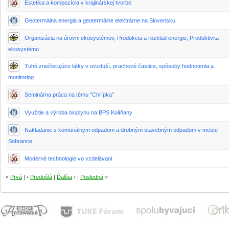
Estetika a kompozícia v krajinárskej tvorbe
Geotermálna energia a geotermálne elektrárne na Slovensku
Organizácia na úrovni ekosystémov, Produkcia a rozklad energie, Produktivita
ekosystému
Tuhé znečisťujúce látky v ovzduší, prachové častice, spôsoby hodnotenia a
monitoring
Seminárna práca na tému "Chrípka"
Využitie a výroba bioplynu na BPS Kolíňany
Nakladanie s komunálnym odpadom a drobným stavebným odpadom v meste
Sobrance
Moderné technologie vo vzdelávaní
«
Prvá
| ‹
Predošlá
|
Ďalšia
› |
Posledná
»