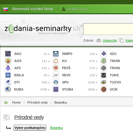
Slovenské vysoké školy
|
43 396 autorov
Zobraz:
Univerzity
Kate
AKU
ISMPO
SZU
22 x
145 x
AOS
KU
TNUNI
141 x
974 x
APZ
PEVŠ
TRUNI
515 x
275 x
BISLA
SEVS
TUKE
28 x
108 x
DTI
SPU
TUZVO
638 x
3199 x
EUBA
STUBA
UCM
3788 x
2588 x
Home
»
Prírodné vedy
»
Botanika
Prírodné vedy
Botanika