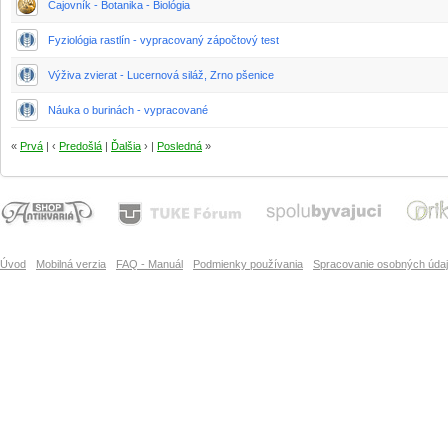
Čajovník - Botanika - Biológia
Fyziológia rastlín - vypracovaný zápočtový test
Výživa zvierat - Lucernová siláž, Zrno pšenice
Náuka o burinách - vypracované
«
Prvá
| ‹
Predošlá
|
Ďalšia
› |
Posledná
»
Úvod
Mobilná verzia
FAQ - Manuál
Podmienky používania
Spracovanie osobných úda