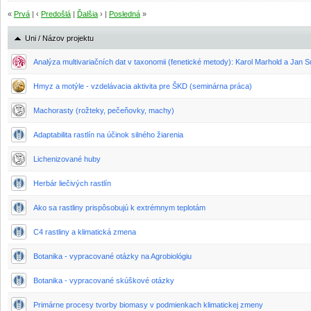
«
Prvá
| ‹
Predošlá
|
Ďalšia
› |
Posledná
»
Uni / Názov projektu
Analýza multivariačních dat v taxonomii (fenetické metody): Karol Marhold a Jan 
Hmyz a motýle - vzdelávacia aktivita pre ŠKD (seminárna práca)
Machorasty (rožteky, pečeňovky, machy)
Adaptabilita rastlín na účinok silného žiarenia
Lichenizované huby
Herbár liečivých rastlín
Ako sa rastliny prispôsobujú k extrémnym teplotám
C4 rastliny a klimatická zmena
Botanika - vypracované otázky na Agrobiológiu
Botanika - vypracované skúškové otázky
Primárne procesy tvorby biomasy v podmienkach klimatickej zmeny