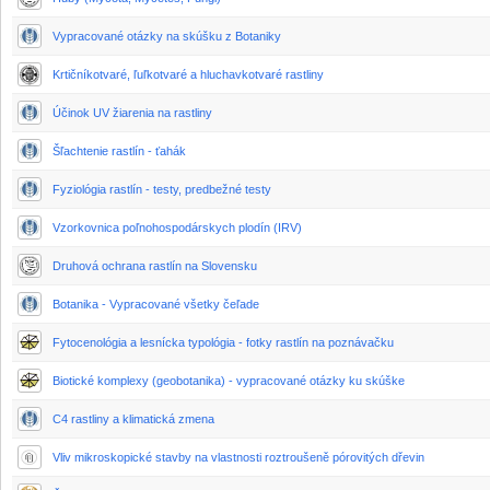
Vypracované otázky na skúšku z Botaniky
Krtičníkotvaré, ľuľkotvaré a hluchavkotvaré rastliny
Účinok UV žiarenia na rastliny
Šľachtenie rastlín - ťahák
Fyziológia rastlín - testy, predbežné testy
Vzorkovnica poľnohospodárskych plodín (IRV)
Druhová ochrana rastlín na Slovensku
Botanika - Vypracované všetky čeľade
Fytocenológia a lesnícka typológia - fotky rastlín na poznávačku
Biotické komplexy (geobotanika) - vypracované otázky ku skúške
C4 rastliny a klimatická zmena
Vliv mikroskopické stavby na vlastnosti roztroušeně pórovitých dřevin