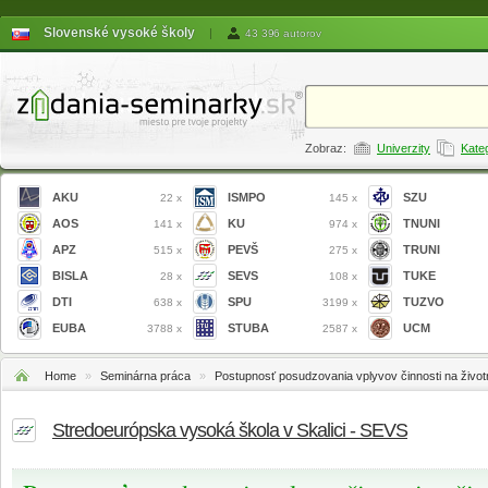
Slovenské vysoké školy
|
43 396 autorov
Zobraz:
Univerzity
Kate
AKU
ISMPO
SZU
22 x
145 x
AOS
KU
TNUNI
141 x
974 x
APZ
PEVŠ
TRUNI
515 x
275 x
BISLA
SEVS
TUKE
28 x
108 x
DTI
SPU
TUZVO
638 x
3199 x
EUBA
STUBA
UCM
3788 x
2587 x
Home
»
Seminárna práca
»
Postupnosť posudzovania vplyvov činnosti na život
Stredoeurópska vysoká škola v Skalici - SEVS