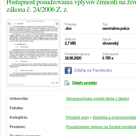
Postupnosť posudzovania vplyvov činnosti na živ
zákona č. 24/2006 Z. z.
«
»
Prípona
Typ
.doc
seminárna práca
Veľkosť
Jazyk
2,7 MB
slovenský
Posledná úprava
Zobrazené
18.08.2020
6 785 x
Zdieľaj na Facebooku
Detaily projektu
1 / 2
Univerzita:
Stredoeurópska vysoká škola v Skalici
Fakulta:
-
Kategória:
Prírodné vedy
»
Ekológia a environmentali
Predmet:
Posudzovanie vplyvov na životné prostred