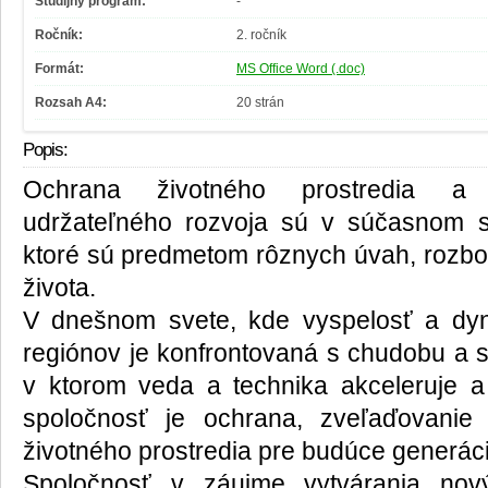
Študijný program:
-
Ročník:
2. ročník
Formát:
MS Office Word (.doc)
Rozsah A4:
20 strán
Popis:
Ochrana životného prostredia a 
udržateľného rozvoja sú v súčasnom sv
ktoré sú predmetom rôznych úvah, rozbo
života.
V dnešnom svete, kde vyspelosť a dyn
regiónov je konfrontovaná s chudobu a s
v ktorom veda a technika akceleruje a
spoločnosť je ochrana, zveľaďovanie
životného prostredia pre budúce generáci
Spoločnosť v záujme vytvárania nový