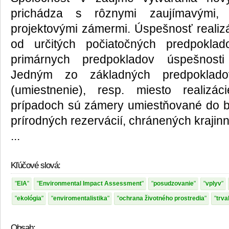
prichádza s rôznymi zaujímavými, 
projektovými zámermi. Úspešnosť realizá
od určitých počiatočných predpoklad
primárnych predpokladov úspešnost
Jedným zo základných predpokladov
(umiestnenie), resp. miesto realiz
prípadoch sú zámery umiestňované do bl
prírodných rezervácií, chránených krajinn
...
Kľúčové slová:
EIA
Environmental Impact Assessment
posudzovanie
vplyv
ekológia
enviromentalistika
ochrana životného prostredia
trva
Obsah: