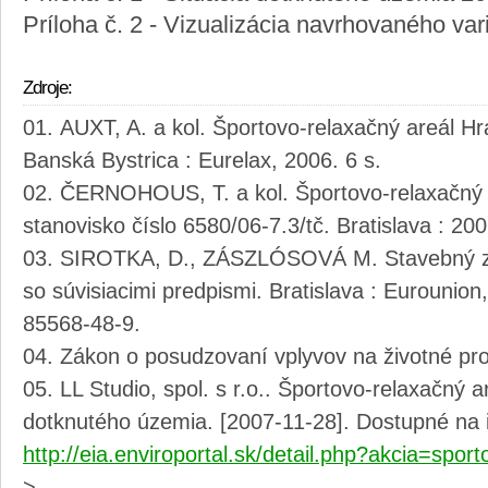
Príloha č. 2 - Vizualizácia navrhovaného varia
Zdroje:
AUXT, A. a kol. Športovo-relaxačný areál Hr
Banská Bystrica : Eurelax, 2006. 6 s.
ČERNOHOUS, T. a kol. Športovo-relaxačný 
stanovisko číslo 6580/06-7.3/tč. Bratislava : 2006
SIROTKA, D., ZÁSZLÓSOVÁ M. Stavebný zá
so súvisiacimi predpismi. Bratislava : Eurounion
85568-48-9.
Zákon o posudzovaní vplyvov na životné pro
LL Studio, spol. s r.o.. Športovo-relaxačný a
dotknutého územia. [2007-11-28]. Dostupné na i
http://eia.enviroportal.sk/detail.php?akcia=spor
>.