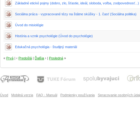
Základné etické pojmy (dobro, zlo, šťastie, ideál, sloboda, voľba, zodpovednosť...)
Sociálna práca - vypracované tézy na štátne skúšky - 1. časť (Sociálna politika)
Úvod do misiológie
História a vznik psychológie (Úvod do psychológie)
Edukačná psychológia - študijný materiál
«
Prvá
| ‹
Predošlá
|
Ďalšia
› |
Posledná
»
Úvod
Mobilná verzia
FAQ - Manuál
Podmienky používania
Spracovanie osobných úda