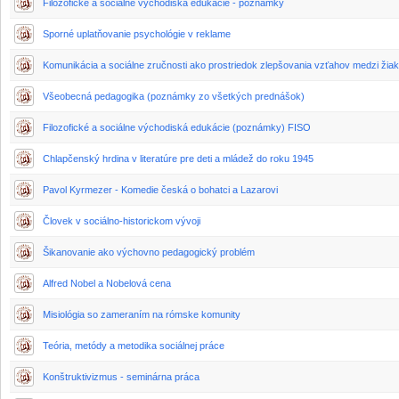
Filozofické a sociálne východiská edukácie - poznámky
Sporné uplatňovanie psychológie v reklame
Komunikácia a sociálne zručnosti ako prostriedok zlepšovania vzťahov medzi žia
Všeobecná pedagogika (poznámky zo všetkých prednášok)
Filozofické a sociálne východiská edukácie (poznámky) FISO
Chlapčenský hrdina v literatúre pre deti a mládež do roku 1945
Pavol Kyrmezer - Komedie česká o bohatci a Lazarovi
Človek v sociálno-historickom vývoji
Šikanovanie ako výchovno pedagogický problém
Alfred Nobel a Nobelová cena
Misiológia so zameraním na rómske komunity
Teória, metódy a metodika sociálnej práce
Konštruktivizmus - seminárna práca