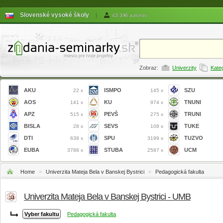
Slovenské vysoké školy
|
43 396 autorov
Zobraz:
Univerzity
Kate
AKU
ISMPO
SZU
22 x
145 x
AOS
KU
TNUNI
141 x
974 x
APZ
PEVŠ
TRUNI
515 x
275 x
BISLA
SEVS
TUKE
28 x
108 x
DTI
SPU
TUZVO
638 x
3199 x
EUBA
STUBA
UCM
3788 x
2587 x
Home
»
Univerzita Mateja Bela v Banskej Bystrici
»
Pedagogická fakulta
Univerzita Mateja Bela v Banskej Bystrici - UMB
Pedagogická fakulta