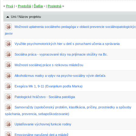
«
Prvá
| ‹
Predošlá
|
Ďalšia
› |
Posledná
»
Uni / Názov projektu
Možnosti uplatnenia sociálneho pedagóga v oblasti prevencie sociálnopatologický
javov
Využitie psychomotorických hier u detí s poruchami učenia a správania
Sociálna práca - vypracované tézy na prijímacie skúšky na Bc.
Možnosti sociálnej práce s rizikovou mládežou
Alkoholizmus matky a vplyv na psycho-sociálny vývin dieťaťa
Exegéza Mk 1, 9-11 (Evanjelium podľa Marka)
Patologické hráčstvo - Sociálna patológia
Samovraždy (spoločenský problém, klasifikácia, príčiny, prostriedky a spôsoby
spáchania, prevencia, sebapoškodzovanie)
Uplatňovanie výchovnej funkcie rodiny
Emocionálne narušené deti a mládež