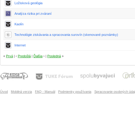
Ložisková geológia
Analýza rizika pri zváraní
Kaolín
Technológie ziskávania a spracovania surovín (skenované poznámky)
Internet
«
Prvá
| ‹
Predošlá
|
Ďalšia
› |
Posledná
»
Úvod
Mobilná verzia
FAQ - Manuál
Podmienky používania
Spracovanie osobných úda