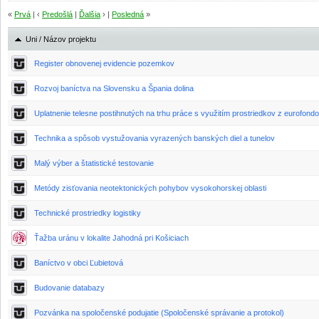
«
Prvá
| ‹
Predošlá
|
Ďalšia
› |
Posledná
»
Uni / Názov projektu
Register obnovenej evidencie pozemkov
Rozvoj baníctva na Slovensku a Špania dolina
Uplatnenie telesne postihnutých na trhu práce s využitím prostriedkov z eurofond
Technika a spôsob vystužovania vyrazených banských diel a tunelov
Malý výber a štatistické testovanie
Metódy zisťovania neotektonických pohybov vysokohorskej oblasti
Technické prostriedky logistiky
Ťažba uránu v lokalite Jahodná pri Košiciach
Baníctvo v obci Ľubietová
Budovanie databazy
Pozvánka na spoločenské podujatie (Spoločenské správanie a protokol)