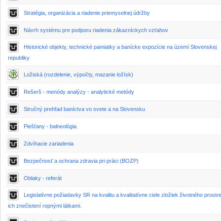
Stratégia, organizácia a riadenie priemyselnej údržby
Návrh systému pre podporu riadenia zákazníckych vzťahov
Historické objekty, technické pamiatky a banícke expozície na území Slovenskej
republiky
Ložiská (rozdelenie, výpočty, mazanie ložísk)
Rešerš - menódy analýzy - analytické metódy
Stručný prehľad baníctva vo svete a na Slovensku
Piešťany - balneológia
Zdvíhacie zariadenia
Bezpečnosť a ochrana zdravia pri práci (BOZP)
Oblaky - referát
Legislatívne požiadavky SR na kvalitu a kvalitatívne ciele zložiek životného prostre
ich znečistení ropnými látkami.