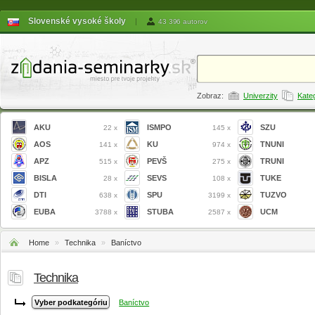
Slovenské vysoké školy
|
43 396 autorov
Zobraz:
Univerzity
Kate
AKU
ISMPO
SZU
22 x
145 x
AOS
KU
TNUNI
141 x
974 x
APZ
PEVŠ
TRUNI
515 x
275 x
BISLA
SEVS
TUKE
28 x
108 x
DTI
SPU
TUZVO
638 x
3199 x
EUBA
STUBA
UCM
3788 x
2587 x
Home
»
Technika
»
Baníctvo
Technika
Baníctvo