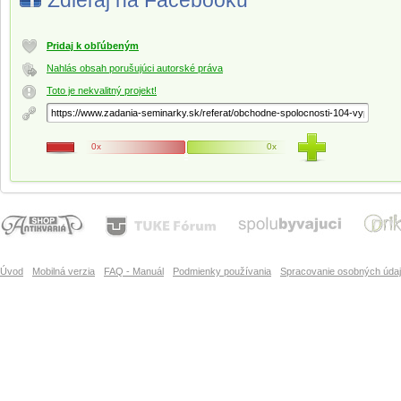
Zdieľaj na Facebooku
Pridaj k obľúbeným
Nahlás obsah porušujúci autorské práva
Toto je nekvalitný projekt!
0x
0x
Úvod
Mobilná verzia
FAQ - Manuál
Podmienky používania
Spracovanie osobných úda