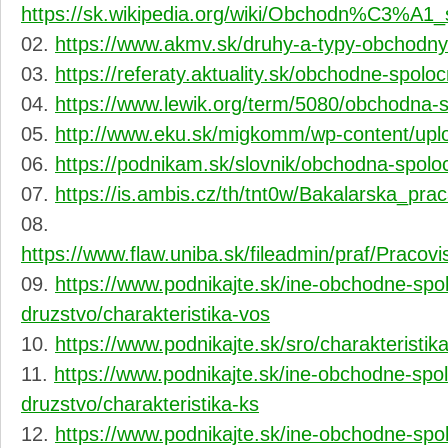
https://sk.wikipedia.org/wiki/Obchodn%C3
https://www.akmv.sk/druhy-a-typy-obchodny
https://referaty.aktuality.sk/obchodne-spolo
https://www.lewik.org/term/5080/obchodna-
http://www.eku.sk/migkomm/wp-content/upl
https://podnikam.sk/slovnik/obchodna-spolo
https://is.ambis.cz/th/tnt0w/Bakalarska_prac
https://www.flaw.uniba.sk/fileadmin/praf/Pra
https://www.podnikajte.sk/ine-obchodne-spol
druzstvo/charakteristika-vos
https://www.podnikajte.sk/sro/charakteristik
https://www.podnikajte.sk/ine-obchodne-spol
druzstvo/charakteristika-ks
https://www.podnikajte.sk/ine-obchodne-spol