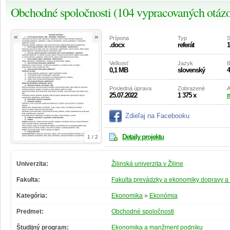
Obchodné spoločnosti (104 vypracovaných otáz
«
»
Prípona
Typ
S
.docx
referát
1
Veľkosť
Jazyk
I
0,1 MB
slovenský
4
Posledná úprava
Zobrazené
A
25.07.2022
1 375 x
m
Zdieľaj na Facebooku
Detaily projektu
1 / 2
Univerzita:
Žilinská univerzita v Žiline
Fakulta:
Fakulta prevádzky a ekonomiky dopravy a
Kategória:
Ekonomika
»
Ekonómia
Predmet:
Obchodné spoločnosti
Študijný program:
Ekonomika a manžment podniku