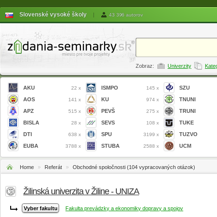
Slovenské vysoké školy
|
43 396 autorov
Zobraz:
Univerzity
Kate
AKU
ISMPO
SZU
22 x
145 x
AOS
KU
TNUNI
141 x
974 x
APZ
PEVŠ
TRUNI
515 x
275 x
BISLA
SEVS
TUKE
28 x
108 x
DTI
SPU
TUZVO
638 x
3199 x
EUBA
STUBA
UCM
3788 x
2588 x
Home
»
Referát
»
Obchodné spoločnosti (104 vypracovaných otázok)
Žilinská univerzita v Žiline - UNIZA
Fakulta prevádzky a ekonomiky dopravy a spojov