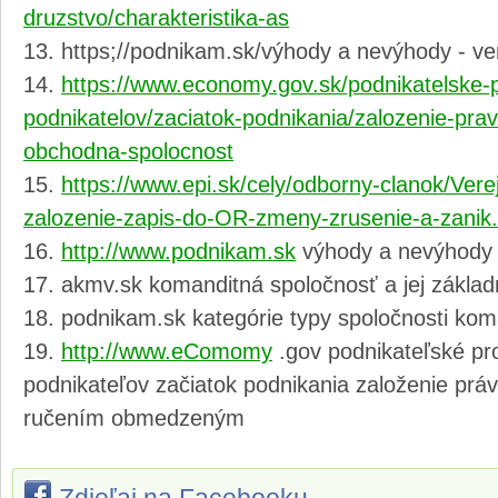
druzstvo/charakteristika-as
https;//podnikam.sk/výhody a nevýhody - ver
https://www.economy.gov.sk/podnikatelske-pr
podnikatelov/zaciatok-podnikania/zalozenie-prav
obchodna-spolocnost
https://www.epi.sk/cely/odborny-clanok/Ver
zalozenie-zapis-do-OR-zmeny-zrusenie-a-zanik
http://www.podnikam.sk
výhody a nevýhody 
akmv.sk komanditná spoločnosť a jej základ
podnikam.sk kategórie typy spoločnosti kom
http://www.eComomy
.gov podnikateľské pro
podnikateľov začiatok podnikania založenie prá
ručením obmedzeným