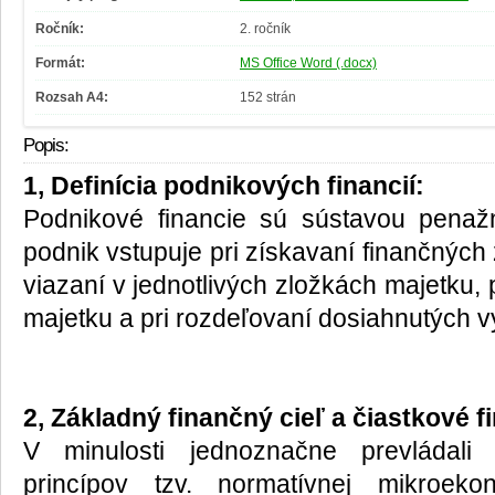
Ročník:
2. ročník
Formát:
MS Office Word (.docx)
Rozsah A4:
152 strán
Popis:
1, Definícia podnikových financií:
Podnikové financie sú sústavou penaž
podnik vstupuje pri získavaní finančných z
viazaní v jednotlivých zložkách majetku,
majetku a pri rozdeľovaní dosiahnutých v
2, Základný finančný cieľ a čiastkové f
V minulosti jednoznačne prevládali
princípov tzv. normatívnej mikroek