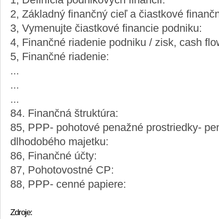
1, Definícia podnikových financií:
2, Základný finančný cieľ a čiastkové finanč
3, Vymenujte čiastkové financie podniku:
4, Finančné riadenie podniku / zisk, cash flo
5, Finančné riadenie:
...
...
...
84. Finančná štruktúra:
85, PPP- pohotové penažné prostriedky- pen
dlhodobého majetku:
86, Finančné účty:
87, Pohotovostné CP:
88, PPP- cenné papiere:
Zdroje: