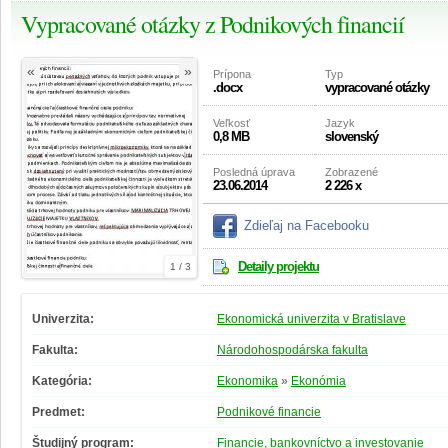
Vypracované otázky z Podnikových financií
«
»
Prípona
Typ
.docx
vypracované otázky
Veľkosť
Jazyk
0,8 MB
slovenský
Posledná úprava
Zobrazené
23.06.2014
2 226 x
Zdieľaj na Facebooku
Detaily projektu
1 / 3
Univerzita:
Ekonomická univerzita v Bratislave
Fakulta:
Národohospodárska fakulta
Kategória:
Ekonomika
»
Ekonómia
Predmet:
Podnikové financie
Študijný program:
Financie, bankovníctvo a investovanie