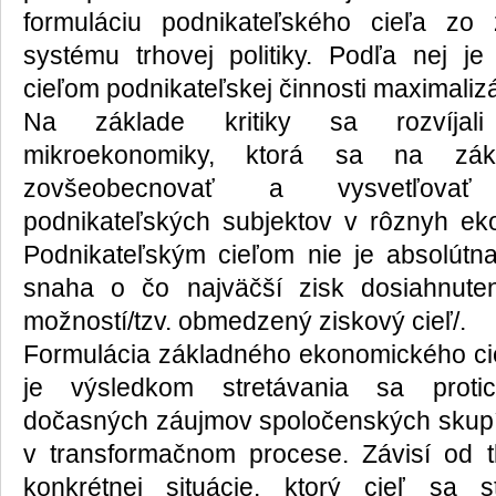
formuláciu podnikateľského cieľa zo z
systému trhovej politiky. Podľa nej 
cieľom podnikateľskej činnosti maximalizá
Na základe kritiky sa rozvíjali 
mikroekonomiky, ktorá sa na zák
zovšeobecnovať a vysvetľovať
podnikateľských subjektov v rôznyh e
Podnikateľským cieľom nie je absolútna
snaha o čo najväčší zisk dosiahnutený
možností/tzv. obmedzený ziskový cieľ/.
Formulácia základného ekonomického cieľ
je výsledkom stretávania sa prot
dočasných záujmov spoločenských skupí
v transformačnom procese. Závisí od tl
konkrétnej situácie, ktorý cieľ sa