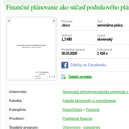
Finančné plánovanie ako súčasť podnikového pl
«
»
Prípona
Typ
.docx
seminárna práca
Veľkosť
Jazyk
1,3 MB
slovenský
Posledná úprava
Zobrazené
30.03.2020
1 418 x
Zdieľaj na Facebooku
Detaily projektu
1 / 4
Univerzita:
Slovenská poľnohospodárska univerzita v 
Fakulta:
Fakulta ekonomiky a manažmentu
Kategória:
Finančníctvo
»
Financie
Predmet:
Podnikové financie
Študijný program:
Účtovníctvo - bakalársky