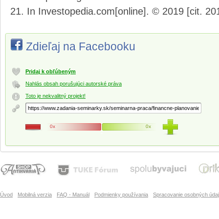
In Investopedia.com[online]. © 2019 [cit. 2
Zdieľaj na Facebooku
Pridaj k obľúbeným
Nahlás obsah porušujúci autorské práva
Toto je nekvalitný projekt!
0x
0x
Úvod
Mobilná verzia
FAQ - Manuál
Podmienky používania
Spracovanie osobných úda