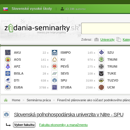
Slovenské vysoké školy
|
43 396 autorov
Zobraz:
Univerzity
Kate
AKU
ISMPO
SZU
22 x
145 x
AOS
KU
TNUNI
141 x
974 x
APZ
PEVŠ
TRUNI
515 x
275 x
BISLA
SEVS
TUKE
28 x
108 x
DTI
SPU
TUZVO
638 x
3199 x
EUBA
STUBA
UCM
3788 x
2588 x
Home
»
Seminárna práca
»
Finančné plánovanie ako súčasť podnikového plán
Slovenská poľnohospodárska univerzita v Nitre - SPU
Fakulta ekonomiky a manažmentu