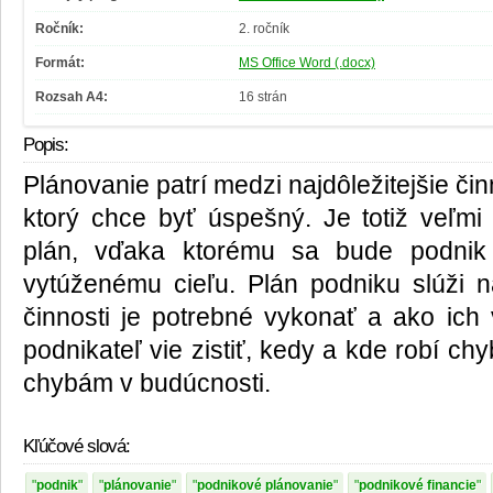
Ročník:
2. ročník
Formát:
MS Office Word (.docx)
Rozsah A4:
16 strán
Popis:
Plánovanie patrí medzi najdôležitejšie či
ktorý chce byť úspešný. Je totiž veľmi d
plán, vďaka ktorému sa bude podnik 
vytúženému cieľu. Plán podniku slúži n
činnosti je potrebné vykonať a ako ich
podnikateľ vie zistiť, kedy a kde robí c
chybám v budúcnosti.
Kľúčové slová:
podnik
plánovanie
podnikové plánovanie
podnikové financie