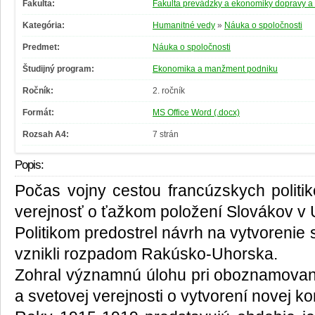
Fakulta:
Fakulta prevádzky a ekonomiky dopravy a
Kategória:
Humanitné vedy
»
Náuka o spoločnosti
Predmet:
Náuka o spoločnosti
Študijný program:
Ekonomika a manžment podniku
Ročník:
2. ročník
Formát:
MS Office Word (.docx)
Rozsah A4:
7 strán
Popis:
Počas vojny cestou francúzskych politik
verejnosť o ťažkom položení Slovákov v 
Politikom predostrel návrh na vytvorenie 
vznikli rozpadom Rakúsko-Uhorska.
Zohral významnú úlohu pri oboznamovan
a svetovej verejnosti o vytvorení novej k