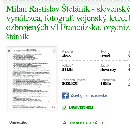
Milan Rastislav Štefánik - slovensk
vynálezca, fotograf, vojenský letec,
ozbrojených síl Francúzska, organizá
štátnik
«
»
Prípona
Typ
S
.docx
referát
0
Veľkosť
Jazyk
I
0,1 MB
slovenský
4
Posledná úprava
Zobrazené
A
08.08.2023
1 002 x
m
Zdieľaj na Facebooku
Detaily projektu
1 / 2
Univerzita:
Žilinská univerzita v Žiline