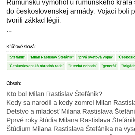
Rumunsku vymohol u rumunského kráľa s
do československej armády. Vojaci boli 
tvorili základ légii.
...
Kľúčové slová:
Štefánik
Milan Rastislav Štefánik
prvá svetová vojna
Českoslo
Československá národná rada
letecká nehoda
generál
brigád
Obsah:
Kto bol Milan Rastislav Štefánik?
Kedy sa narodil a kedy zomrel Milan Rastisl
Detstvo a mladosť Milana Rastislava Štefáni
Pprvé roky štúdia Milana Rastislava Štefánik
Štúdium Milana Rastislava Štefánika na vyso