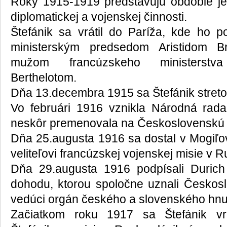
Roky 1915-1919 predstavujú obdobie je
diplomatickej a vojenskej činnosti.
Štefánik sa vrátil do Paríža, kde ho po
ministerským predsedom Aristidom B
mužom francúzskeho ministerstva
Berthelotom.
Dňa 13.decembra 1915 sa Štefánik stret
Vo februári 1916 vznikla Národná rada
neskôr premenovala na Československú 
Dňa 25.augusta 1916 sa dostal v Mogiľov
veliteľovi francúzskej vojenskej misie v R
Dňa 29.augusta 1916 podpísali Durich 
dohodu, ktorou spoločne uznali Českos
vedúci orgán českého a slovenského hnut
Začiatkom roku 1917 sa Štefánik vr