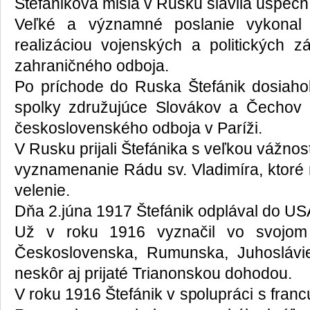
Štefánikova misia v Rusku slávila úspech
Veľké a významné poslanie vykonal 
realizáciou vojenských a politických 
zahraničného odboja.
Po príchode do Ruska Štefánik dosiahol
spolky združujúce Slovákov a Čechov
československého odboja v Paríži.
V Rusku prijali Štefánika s veľkou vážno
vyznamenanie Rádu sv. Vladimíra, ktoré 
velenie.
Dňa 2.júna 1917 Štefánik odplával do US
Už v roku 1916 vyznačil vo svojom 
Československa, Rumunska, Juhoslávi
neskôr aj prijaté Trianonskou dohodou.
V roku 1916 Štefánik v spolupráci s fran