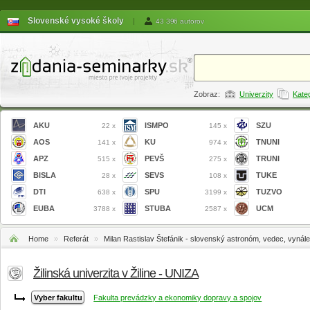
Slovenské vysoké školy
|
43 396 autorov
Zobraz:
Univerzity
Kate
AKU
ISMPO
SZU
22 x
145 x
AOS
KU
TNUNI
141 x
974 x
APZ
PEVŠ
TRUNI
515 x
275 x
BISLA
SEVS
TUKE
28 x
108 x
DTI
SPU
TUZVO
638 x
3199 x
EUBA
STUBA
UCM
3788 x
2587 x
Home
»
Referát
»
Milan Rastislav Štefánik - slovenský astronóm, vedec, vynález
štátnik
Žilinská univerzita v Žiline - UNIZA
Fakulta prevádzky a ekonomiky dopravy a spojov