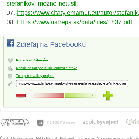
stefanikovi-mozno-netusili
https://www.citaty.emamut.eu/autor/stefanik
https://www.ustreps.sk/data/files/1837.pdf
Zdieľaj na Facebooku
Pridaj k obľúbeným
Nahlás obsah porušujúci autorské práva
Toto je nekvalitný projekt!
0x
0x
Úvod
Mobilná verzia
FAQ - Manuál
Podmienky používania
Spracovanie osobných úda