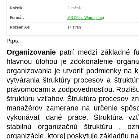
Ročník:
2. ročník
Formát:
MS Office Word (.doc)
Rozsah A4:
14 strán
Popis:
Organizovanie
patrí medzi základné f
hlavnou úlohou je zdokonalenie organi
organizovania je utvoriť podmienky na k
vytvárania štruktúry procesov a štruktú
právomocami a zodpovednosťou. Rozlišu
štruktúru vzťahov. Štruktúra procesov z
manažérov zamerane na určenie spôso
vykonávať dané práce. Štruktúra vz
stabilnú organizačnú štruktúru , o
organizácie, ktorej poskytuje základňu na