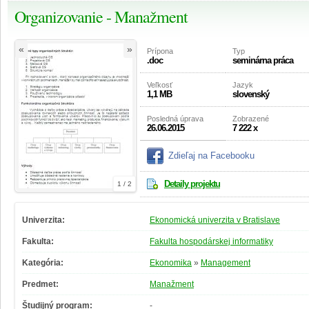
Organizovanie - Manažment
«
»
Prípona
Typ
.doc
seminárna práca
Veľkosť
Jazyk
1,1 MB
slovenský
Posledná úprava
Zobrazené
26.06.2015
7 222 x
Zdieľaj na Facebooku
Detaily projektu
1 / 2
Univerzita:
Ekonomická univerzita v Bratislave
Fakulta:
Fakulta hospodárskej informatiky
Kategória:
Ekonomika
»
Management
Predmet:
Manažment
Študijný program:
-