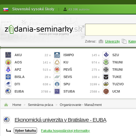
Slovenské vysoké školy
|
43 396 autorov
Zobraz:
Univerzity
Kate
AKU
ISMPO
SZU
22 x
145 x
AOS
KU
TNUNI
141 x
974 x
APZ
PEVŠ
TRUNI
515 x
275 x
BISLA
SEVS
TUKE
28 x
108 x
DTI
SPU
TUZVO
638 x
3199 x
EUBA
STUBA
UCM
3788 x
2588 x
Home
»
Seminárna práca
»
Organizovanie - Manažment
Ekonomická univerzita v Bratislave - EUBA
Fakulta hospodárskej informatiky