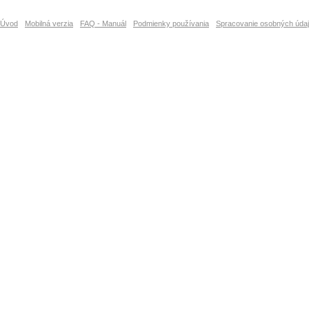
Úvod
Mobilná verzia
FAQ - Manuál
Podmienky používania
Spracovanie osobných úda