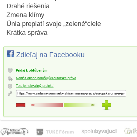
Drahé riešenia
Zmena klímy
Únia preplatí svoje „zelené“ciele
Krátka správa
Zdieľaj na Facebooku
Pridaj k obľúbeným
Nahlás obsah porušujúci autorské práva
Toto je nekvalitný projekt!
0x
0x