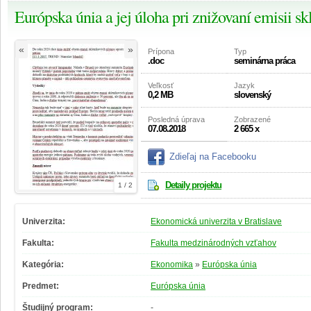
Európska únia a jej úloha pri znižovaní emisii s
«
»
Prípona
Typ
.doc
seminárna práca
Veľkosť
Jazyk
0,2 MB
slovenský
Posledná úprava
Zobrazené
07.08.2018
2 665 x
Zdieľaj na Facebooku
Detaily projektu
1 / 2
Univerzita:
Ekonomická univerzita v Bratislave
Fakulta:
Fakulta medzinárodných vzťahov
Kategória:
Ekonomika
»
Európska únia
Predmet:
Európska únia
Študijný program:
-