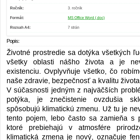
Ročník:
3. ročník
Formát:
MS Office Word (.doc)
Rozsah A4:
7 strán
Popis:
Životné prostredie sa dotýka všetkých ľu
všetky oblasti nášho života a je n
existenciu. Ovplyvňuje všetko, čo robím
naše zdravie, bezpečnosť a kvalitu života
V súčasnosti jedným z najväčších problé
potýka, je znečistenie ovzdušia skl
spôsobujú klimatickú zmenu. Už tu je ne
tento pojem, lebo často sa zamieňa s 
ktoré prebiehajú v atmosfére priro
klimatická zmena je nový, označuje f