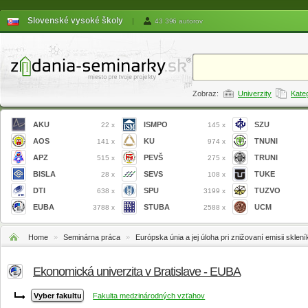
Slovenské vysoké školy
|
43 396 autorov
Zobraz:
Univerzity
Kate
AKU
ISMPO
SZU
22 x
145 x
AOS
KU
TNUNI
141 x
974 x
APZ
PEVŠ
TRUNI
515 x
275 x
BISLA
SEVS
TUKE
28 x
108 x
DTI
SPU
TUZVO
638 x
3199 x
EUBA
STUBA
UCM
3788 x
2588 x
Home
»
Seminárna práca
»
Európska únia a jej úloha pri znižovaní emisii skle
Ekonomická univerzita v Bratislave - EUBA
Fakulta medzinárodných vzťahov