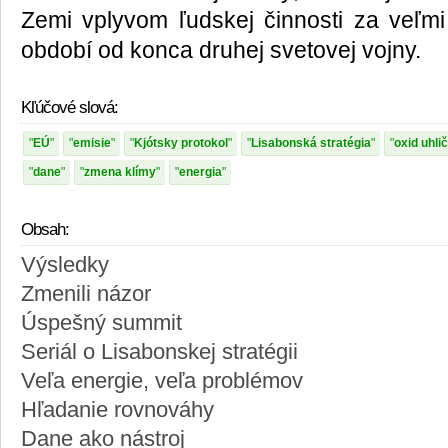
Zemi vplyvom ľudskej činnosti za veľmi
období od konca druhej svetovej vojny.
Kľúčové slová:
EÚ
emisie
Kjótsky protokol
Lisabonská stratégia
oxid uhlič
dane
zmena klímy
energia
Obsah:
Výsledky
Zmenili názor
Úspešný summit
Seriál o Lisabonskej stratégii
Veľa energie, veľa problémov
Hľadanie rovnováhy
Dane ako nástroj