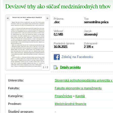
Devízové trhy ako súčasť medzinárodných trhov
«
»
Prípona
Typ
.doc
semestrálna práca
Veľkosť
Jazyk
0,1 MB
slovenský
Posledná úprava
Zobrazené
16.06.2021
2 195 x
Zdieľaj na Facebooku
Detaily projektu
1 / 2
Univerzita:
Slovenská poľnohospodárska univerzita v 
Fakulta:
Fakulta ekonomiky a manažmentu
Kategória:
Finančníctvo
»
Kapitál
Predmet:
Medzinárodné financie
Študijný program:
-