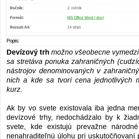
Ročník:
2. ročník
Formát:
MS Office Word (.doc)
Rozsah A4:
14 strán
Popis:
Devízový trh
možno všeobecne vymedziť 
sa stretáva ponuka zahraničných (cudzí
nástrojov denominovaných v zahranič
nich a kde sa tvorí cena jednotlivých
kurz.
Ak by vo svete existovala iba jedna men
devízové trhy, nedochádzalo by k žiad
svete, kde existujú prevažne národn
nenahraditeľnú úlohu pri uskutočňovaní p