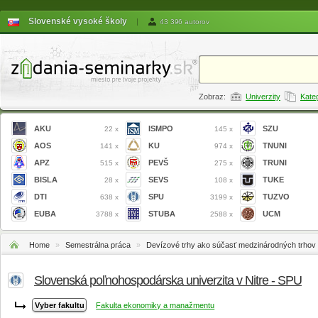
Slovenské vysoké školy
|
43 396 autorov
Zobraz:
Univerzity
Kate
AKU
ISMPO
SZU
22 x
145 x
AOS
KU
TNUNI
141 x
974 x
APZ
PEVŠ
TRUNI
515 x
275 x
BISLA
SEVS
TUKE
28 x
108 x
DTI
SPU
TUZVO
638 x
3199 x
EUBA
STUBA
UCM
3788 x
2588 x
Home
»
Semestrálna práca
»
Devízové trhy ako súčasť medzinárodných trhov
Slovenská poľnohospodárska univerzita v Nitre - SPU
Fakulta ekonomiky a manažmentu