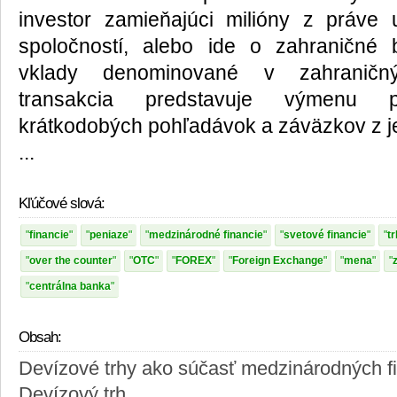
investor zamieňajúci milióny z práve 
spoločností, alebo ide o zahraničné
vklady denominované v zahraničn
transakcia predstavuje výmenu pe
krátkodobých pohľadávok a záväzkov z j
...
Kľúčové slová:
financie
peniaze
medzinárodné financie
svetové financie
tr
over the counter
OTC
FOREX
Foreign Exchange
mena
centrálna banka
Obsah:
Devízové trhy ako súčasť medzinárodných f
Devízový trh