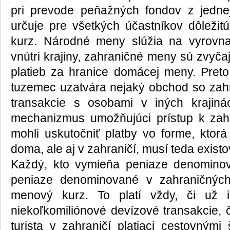
pri prevode peňažných fondov z jedn
určuje pre všetkých účastní­kov dôleži
kurz. Národné meny slúžia na vyrovna
vnútri krajiny, zahraničné meny sú zvyč
platieb za hranice domácej meny. Preto 
tuzemec uzatvára nejaký obchod so zahr
transakcie s osobami v iných krajinác
mechanizmus umožňujúci prístup k za
mohli uskutočniť platby vo forme, ktor
doma, ale aj v zahraničí, musí teda existo
Každý, kto vymieňa peniaze denomin
peniaze denominované v zahraničných
menový kurz. To platí vždy, či už
niekoľkomiliónové devízové transakcie, 
turista v zahraničí platiaci cestovnými