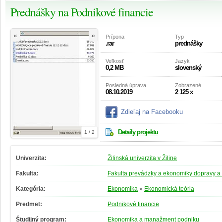
Prednášky na Podnikové financie
«
»
Prípona
Typ
.rar
prednášky
Veľkosť
Jazyk
0,2 MB
slovenský
Posledná úprava
Zobrazené
08.10.2019
2 125 x
Zdieľaj na Facebooku
Detaily projektu
1 / 2
Univerzita:
Žilinská univerzita v Žiline
Fakulta:
Fakulta prevádzky a ekonomiky dopravy a
Kategória:
Ekonomika
»
Ekonomická teória
Predmet:
Podnikové financie
Študijný program:
Ekonomika a manažment podniku