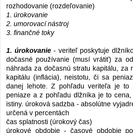
rozhodovanie (rozdeľovanie)
1. úrokovanie
2. umorovací nástroj
3. finančné toky
1. úrokovanie
- veriteľ poskytuje dlžníkov
dočasné používanie (musí vrátiť) za od
náhrada za dočasnú stratu kapitálu, za 
kapitálu (inflácia), neistotu, či sa peni
danej lehote. Z pohľadu veriteľa je to
peniaze a z pohľadu dlžníka je to cena, 
istiny. úroková sadzba - absolútne vyjadr
určená v percentách
čas splatnosti (úrokový čas)
úrokové obdobie - časové obdobie po