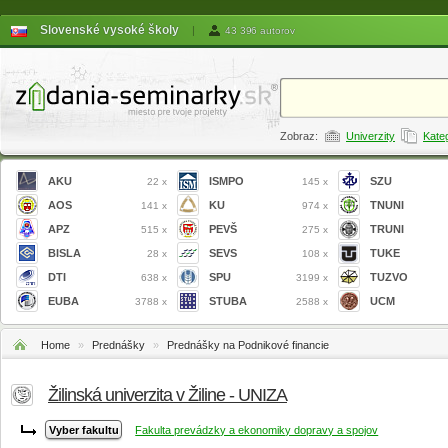
Slovenské vysoké školy
|
43 396 autorov
Zobraz:
Univerzity
Kate
AKU
ISMPO
SZU
22 x
145 x
AOS
KU
TNUNI
141 x
974 x
APZ
PEVŠ
TRUNI
515 x
275 x
BISLA
SEVS
TUKE
28 x
108 x
DTI
SPU
TUZVO
638 x
3199 x
EUBA
STUBA
UCM
3788 x
2588 x
Home
»
Prednášky
»
Prednášky na Podnikové financie
Žilinská univerzita v Žiline - UNIZA
Fakulta prevádzky a ekonomiky dopravy a spojov