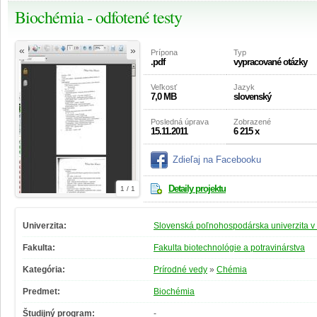
Biochémia - odfotené testy
«
»
Prípona
Typ
.pdf
vypracované otázky
Veľkosť
Jazyk
7,0 MB
slovenský
Posledná úprava
Zobrazené
15.11.2011
6 215 x
Zdieľaj na Facebooku
Detaily projektu
1 / 1
Univerzita:
Slovenská poľnohospodárska univerzita v 
Fakulta:
Fakulta biotechnológie a potravinárstva
Kategória:
Prírodné vedy
»
Chémia
Predmet:
Biochémia
Študijný program:
-