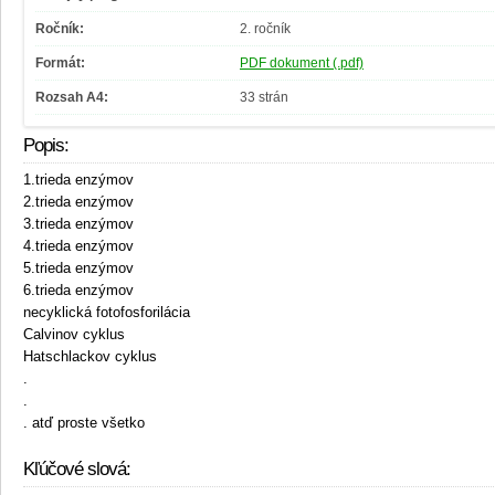
Ročník:
2. ročník
Formát:
PDF dokument (.pdf)
Rozsah A4:
33 strán
Popis:
1.trieda enzýmov
2.trieda enzýmov
3.trieda enzýmov
4.trieda enzýmov
5.trieda enzýmov
6.trieda enzýmov
necyklická fotofosforilácia
Calvinov cyklus
Hatschlackov cyklus
.
.
. atď proste všetko
Kľúčové slová: