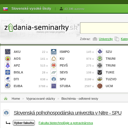
Slovenské vysoké školy
|
43 396 autorov
Zobraz:
Univerzity
Kate
AKU
ISMPO
SZU
22 x
145 x
AOS
KU
TNUNI
141 x
974 x
APZ
PEVŠ
TRUNI
515 x
275 x
BISLA
SEVS
TUKE
28 x
108 x
DTI
SPU
TUZVO
638 x
3199 x
EUBA
STUBA
UCM
3788 x
2587 x
Home
»
Vypracované otázky
»
Biochémia - odfotené testy
Slovenská poľnohospodárska univerzita v Nitre - SPU
Fakulta biotechnológie a potravinárstva