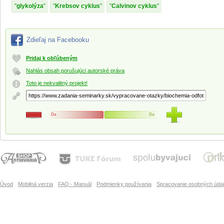
glykolýza
Krebsov cyklus
Calvinov cyklus
Zdieľaj na Facebooku
Pridaj k obľúbeným
Nahlás obsah porušujúci autorské práva
Toto je nekvalitný projekt!
0x
0x
Úvod
Mobilná verzia
FAQ - Manuál
Podmienky používania
Spracovanie osobných úda