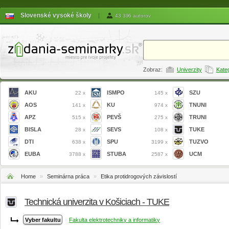
Slovenské vysoké školy
|
43 396 autorov
Zobraz:
Univerzity
Kate
AKU
ISMPO
SZU
22 x
145 x
AOS
KU
TNUNI
141 x
974 x
APZ
PEVŠ
TRUNI
515 x
275 x
BISLA
SEVS
TUKE
28 x
108 x
DTI
SPU
TUZVO
638 x
3199 x
EUBA
STUBA
UCM
3788 x
2587 x
Home
»
Seminárna práca
»
Etika protidrogových závislostí
Technická univerzita v Košiciach - TUKE
Fakulta elektrotechniky a informatiky