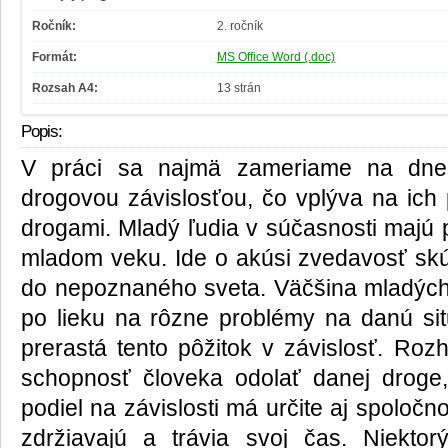
Ročník:
2. ročník
Formát:
MS Office Word (.doc)
Rozsah A4:
13 strán
Popis:
V práci sa najmä zameriame na dne
drogovou závislosťou, čo vplýva na ich
drogami. Mladý ľudia v súčasnosti majú 
mladom veku. Ide o akúsi zvedavosť skús
do nepoznaného sveta. Väčšina mladých
po lieku na rôzne problémy na danú si
prerastá tento pôžitok v závislosť. Roz
schopnosť človeka odolať danej droge,
podiel na závislosti má určite aj spoločno
zdržiavajú a trávia svoj čas. Niekto