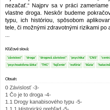
nezačať.“ Najprv sa v práci zameriame 
vlastne droga. Neskôr budeme pokračo
typu, ich históriou, spôsobom aplikov
tele, či možnými zdravotnými rizikami po 
...
Kľúčové slová:
závislosť
droga
drogová závislosť
psychika
CNS
centr
psychoaktívna látka
THC
fajčenie
eufória
ilúzia
halucin
Obsah:
0 Závislosť -3-
1 Čo je to droga -4-
1.1 Drogy kanabisového typu -5-
1.1.1 Historický prehľad -5-