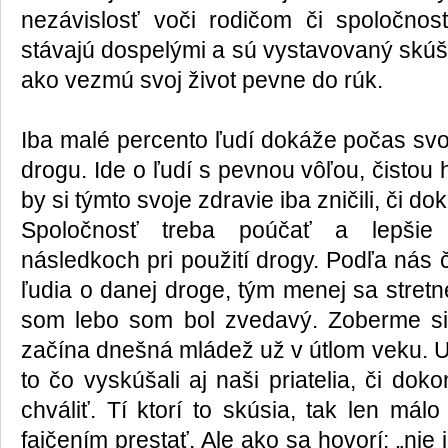
nezávislosť voči rodičom či spoločnost
stávajú dospelými a sú vystavovaný skúšk
ako vezmú svoj život pevne do rúk.
Iba malé percento ľudí dokáže počas svo
drogu. Ide o ľudí s pevnou vôľou, čistou
by si týmto svoje zdravie iba zničili, či d
Spoločnosť treba poúčať a lepšie
následkoch pri použití drogy. Podľa nás 
ľudia o danej droge, tým menej sa stret
som lebo som bol zvedavý. Zoberme si 
začína dnešná mládež už v útlom veku. Ur
to čo vyskúšali aj naši priatelia, či do
chváliť. Tí ktorí to skúsia, tak len mál
fajčením prestať. Ale ako sa hovorí: „nie 