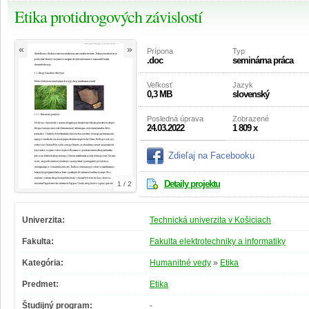
Etika protidrogových závislostí
«
»
Prípona
Typ
.doc
seminárna práca
Veľkosť
Jazyk
0,3 MB
slovenský
Posledná úprava
Zobrazené
24.03.2022
1 809 x
Zdieľaj na Facebooku
Detaily projektu
1 / 2
Univerzita:
Technická univerzita v Košiciach
Fakulta:
Fakulta elektrotechniky a informatiky
Kategória:
Humanitné vedy
»
Etika
Predmet:
Etika
Študijný program:
-