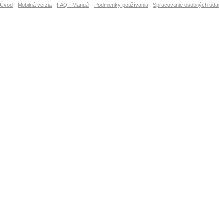
Úvod
Mobilná verzia
FAQ - Manuál
Podmienky používania
Spracovanie osobných úda