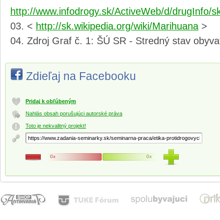
http://www.infodrogy.sk/ActiveWeb/d/drugInfo/s
<
http://sk.wikipedia.org/wiki/Marihuana
>
Zdroj Graf č. 1: ŠÚ SR - Stredný stav obyva
Zdieľaj na Facebooku
Pridaj k obľúbeným
Nahlás obsah porušujúci autorské práva
Toto je nekvalitný projekt!
0x
0x