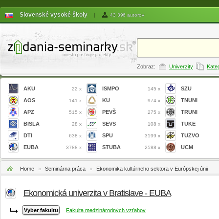
Slovenské vysoké školy
|
43 396 autorov
Zobraz:
Univerzity
Kate
AKU
ISMPO
SZU
22 x
145 x
AOS
KU
TNUNI
141 x
974 x
APZ
PEVŠ
TRUNI
515 x
275 x
BISLA
SEVS
TUKE
28 x
108 x
DTI
SPU
TUZVO
638 x
3199 x
EUBA
STUBA
UCM
3788 x
2588 x
Home
»
Seminárna práca
»
Ekonomika kultúrneho sektora v Európskej únii
Ekonomická univerzita v Bratislave - EUBA
Fakulta medzinárodných vzťahov