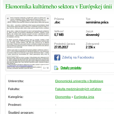
Ekonomika kultúrneho sektora v Európskej únii
«
»
Prípona
Typ
.doc
seminárna práca
Veľkosť
Jazyk
0,7 MB
slovenský
Posledná úprava
Zobrazené
27.05.2017
2 156 x
Zdieľaj na Facebooku
Detaily projektu
1 / 4
Univerzita:
Ekonomická univerzita v Bratislave
Fakulta:
Fakulta medzinárodných vzťahov
Kategória:
Ekonomika
»
Európska únia
Predmet:
-
Študijný program:
-