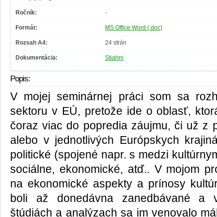
Ročník:
-
Formát:
MS Office Word (.doc)
Rozsah A4:
24 strán
Dokumentácia:
Stiahni
Popis:
V mojej seminárnej práci som sa roz
sektoru v EÚ, pretože ide o oblasť, kto
čoraz viac do popredia záujmu, či už z
alebo v jednotlivých Európskych krajin
politické (spojené napr. s medzi kultúrny
sociálne, ekonomické, atď.. V mojom p
na ekonomické aspekty a prínosy kultú
boli až donedávna zanedbávané a 
štúdiách a analýzach sa im venovalo mál