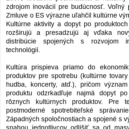
zdrojom inovácií pre budúcnosť. Voľný
Zmluve o ES výrazne uľahčil kultúrne vý
Kultúrne aktivity a dopyt po produktoch
rozširujú a presadzujú aj vďaka no
distribúcie spojených s rozvojom i
technológií.
Kultúra prispieva priamo do ekonomik
produktov pre spotrebu (kultúrne tovary 
hudba, koncerty, atď.), pričom význam
produktu odzrkadľuje najmä dopyt p
rôznych kultúrnych produktov. Pre t
postmoderné spotrebiteľské správan
Západných spoločnostiach a spojené s v
snahou jednotlivcov odlíšiť sa od masy 