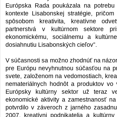
Európska Rada poukázala na potrebu 
kontexte Lisabonskej stratégie, pričom 
spôsobom kreativita, kreatívne odve
partnerstvá v kultúrnom sektore pr
ekonomickému, sociálnemu a kultúrn
dosiahnutiu Lisabonských cieľov”.
V súčasnosti sa možno zhodnúť na názore
pre Európu nevyhnutnou súčasťou na 
svete, založenom na vedomostiach, krea
nemateriálnych hodnôt a produktov vo 
Európsky kultúrny sektor už teraz v
ekonomické aktivity a zamestnanosť n
potvrdilo v záveroch z jarného zasadnu
2007, kreatívni podnikatelia a kultúrn