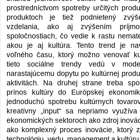
prostredníctvom spotreby určitých produ
produktoch je tiež podnietený zvýš
vzdelania, ako aj zvýšením príjm
spoločnostiach, čo vedie k rastu nemate
akou je aj kultúra. Tento trend je n
voľného času, ktorý možno venovať kul
tieto sociálne trendy vedú v mode
narastajúcemu dopytu po kultúrnej produk
aktivitách. Na druhej strane treba sp
prínos kultúry do Európskej ekonomi
jednoduchú spotrebu kultúrnych tovarov 
kreatívny „input“ sa nepriamo využív
ekonomických sektoroch ako zdroj inováci
ako komplexný proces inovácie, ktorý z
technológiu, vedu, management a kultúru