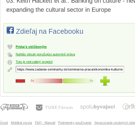
Keith Hackett et al.: Banking on culture - ne
expanding the cultural sector in Europe
Zdieľaj na Facebooku
Pridaj k obľúbeným
Nahlás obsah porušujúci autorské práva
Toto je nekvalitný projekt!
0x
0x
Úvod
Mobilná verzia
FAQ - Manuál
Podmienky používania
Spracovanie osobných úda