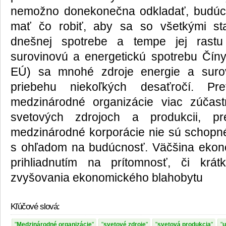
nemožno donekonečna odkladať, budúc
mať čo robiť, aby sa so všetkými star
dnešnej spotrebe a tempe jej rastu
surovinovú a energetickú spotrebu Číny
EÚ) sa mnohé zdroje energie a suro
priebehu niekoľkých desaťročí. P
medzinárodné organizácie viac zúčas
svetových zdrojoch a produkcii, p
medzinárodné korporácie nie sú schopn
s ohľadom na budúcnosť. Väčšina ekono
prihliadnutím na prítomnosť, či kr
zvyšovania ekonomického blahobytu
Kľúčové slová:
Medzinárodné organizácie
svetové zdroje
svetová produkcia
u