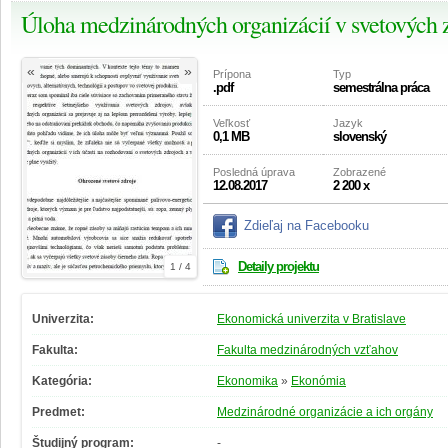
Úloha medzinárodných organizácií v svetových z
«
»
Prípona
Typ
.pdf
semestrálna práca
Veľkosť
Jazyk
0,1 MB
slovenský
Posledná úprava
Zobrazené
12.08.2017
2 200 x
Zdieľaj na Facebooku
Detaily projektu
1 / 4
Univerzita:
Ekonomická univerzita v Bratislave
Fakulta:
Fakulta medzinárodných vzťahov
Kategória:
Ekonomika
»
Ekonómia
Predmet:
Medzinárodné organizácie a ich orgány
Študijný program:
-