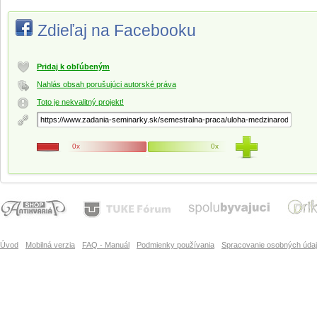
Zdieľaj na Facebooku
Pridaj k obľúbeným
Nahlás obsah porušujúci autorské práva
Toto je nekvalitný projekt!
0x
0x
Úvod
Mobilná verzia
FAQ - Manuál
Podmienky používania
Spracovanie osobných úda