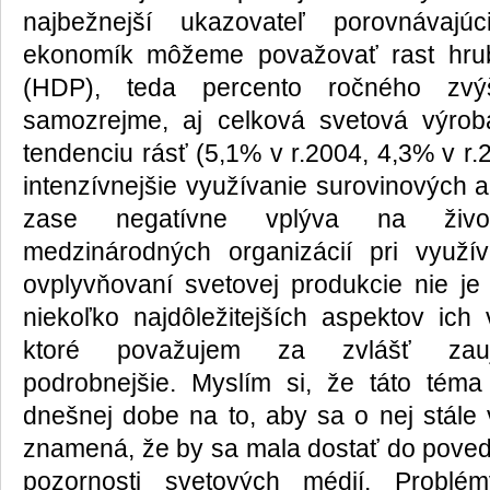
najbežnejší ukazovateľ porovnávajú
ekonomík môžeme považovať rast hru
(HDP), teda percento ročného zvýš
samozrejme, aj celková svetová výro
tendenciu rásť (5,1% v r.2004, 4,3% v r.
intenzívnejšie využívanie surovinových a
zase negatívne vplýva na život
medzinárodných organizácií pri využí
ovplyvňovaní svetovej produkcie nie j
niekoľko najdôležitejších aspektov ich 
ktoré považujem za zvlášť zaují
podrobnejšie. Myslím si, že táto téma
dnešnej dobe na to, aby sa o nej stále v
znamená, že by sa mala dostať do povedo
pozornosti svetových médií. Problé