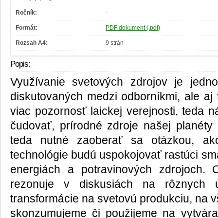
Ročník:
-
Formát:
PDF dokument (.pdf)
Rozsah A4:
9 strán
Popis:
Využívanie svetových zdrojov je jedno
diskutovaných medzi odborníkmi, ale aj 
viac pozornosť laickej verejnosti, teda 
čudovať, prírodné zdroje našej planéty 
teda nutné zaoberať sa otázkou, ako
technológie budú uspokojovať rastúci s
energiách a potravinových zdrojoch. 
rezonuje v diskusiách na rôznych ú
transformácie na svetovú produkciu, na vš
skonzumujeme či použijeme na vytváran