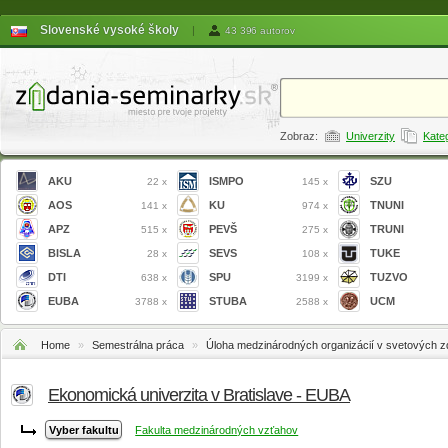
Slovenské vysoké školy
|
43 396 autorov
Zobraz:
Univerzity
Kate
AKU
ISMPO
SZU
22 x
145 x
AOS
KU
TNUNI
141 x
974 x
APZ
PEVŠ
TRUNI
515 x
275 x
BISLA
SEVS
TUKE
28 x
108 x
DTI
SPU
TUZVO
638 x
3199 x
EUBA
STUBA
UCM
3788 x
2588 x
Home
»
Semestrálna práca
»
Úloha medzinárodných organizácií v svetových zd
Ekonomická univerzita v Bratislave - EUBA
Fakulta medzinárodných vzťahov