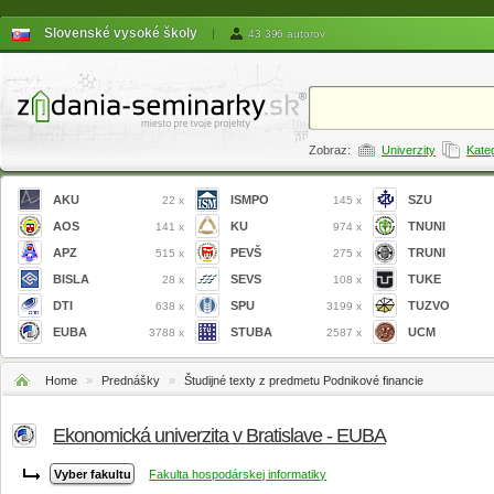
Slovenské vysoké školy
|
43 396 autorov
Zobraz:
Univerzity
Kate
AKU
ISMPO
SZU
22 x
145 x
AOS
KU
TNUNI
141 x
974 x
APZ
PEVŠ
TRUNI
515 x
275 x
BISLA
SEVS
TUKE
28 x
108 x
DTI
SPU
TUZVO
638 x
3199 x
EUBA
STUBA
UCM
3788 x
2587 x
Home
»
Prednášky
»
Študijné texty z predmetu Podnikové financie
Ekonomická univerzita v Bratislave - EUBA
Fakulta hospodárskej informatiky