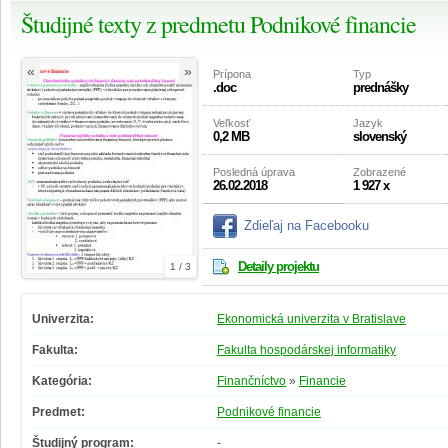
Študijné texty z predmetu Podnikové financie
«
»
Prípona
Typ
.doc
prednášky
Veľkosť
Jazyk
0,2 MB
slovenský
Posledná úprava
Zobrazené
26.02.2018
1 927 x
Zdieľaj na Facebooku
Detaily projektu
1 / 3
Univerzita:
Ekonomická univerzita v Bratislave
Fakulta:
Fakulta hospodárskej informatiky
Kategória:
Finančníctvo
»
Financie
Predmet:
Podnikové financie
Študijný program:
-