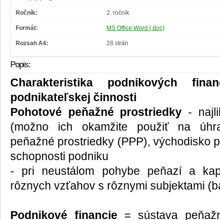
Ročník:
2. ročník
Formát:
MS Office Word (.doc)
Rozsah A4:
28 strán
Popis:
Charakteristika podnikových fina
podnikateľskej činnosti
Pohotové peňažné prostriedky
- najli
(možno ich okamžite použiť na úhr
peňažné prostriedky (PPP), východisko p
schopnosti podniku
- pri neustálom pohybe peňazí a kap
rôznych vzťahov s rôznymi subjektami (ba
Podnikové financie
= sústava peňažn