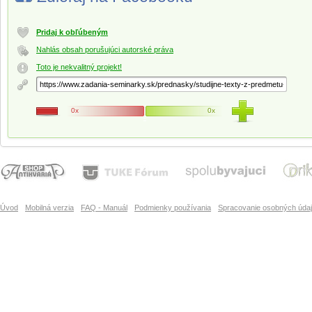
Pridaj k obľúbeným
Nahlás obsah porušujúci autorské práva
Toto je nekvalitný projekt!
0x
0x
Úvod
Mobilná verzia
FAQ - Manuál
Podmienky používania
Spracovanie osobných úda