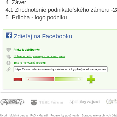
4. Záver
4.1 Zhodnotenie podnikateľského zámeru -2
5. Príloha - logo podniku
Zdieľaj na Facebooku
Pridaj k obľúbeným
Nahlás obsah porušujúci autorské práva
Toto je nekvalitný projekt!
0x
0x
Úvod
Mobilná verzia
FAQ - Manuál
Podmienky používania
Spracovanie osobných úda