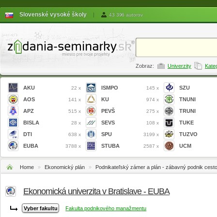
Slovenské vysoké školy
|
43 396 autorov
Zobraz:
Univerzity
Kate
AKU
ISMPO
SZU
22 x
145 x
AOS
KU
TNUNI
141 x
974 x
APZ
PEVŠ
TRUNI
515 x
275 x
BISLA
SEVS
TUKE
28 x
108 x
DTI
SPU
TUZVO
638 x
3199 x
EUBA
STUBA
UCM
3788 x
2587 x
Home
»
Ekonomický plán
»
Podnikateľský zámer a plán - zábavný podnik cest
Ekonomická univerzita v Bratislave - EUBA
Fakulta podnikového manažmentu