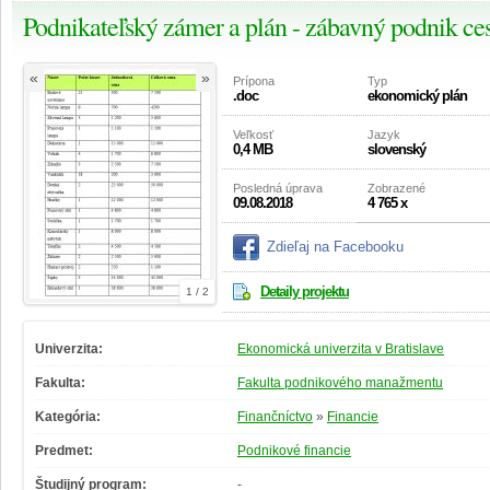
Podnikateľský zámer a plán - zábavný podnik ce
«
»
Prípona
Typ
.doc
ekonomický plán
Veľkosť
Jazyk
0,4 MB
slovenský
Posledná úprava
Zobrazené
09.08.2018
4 765 x
Zdieľaj na Facebooku
Detaily projektu
1 / 2
Univerzita:
Ekonomická univerzita v Bratislave
Fakulta:
Fakulta podnikového manažmentu
Kategória:
Finančníctvo
»
Financie
Predmet:
Podnikové financie
Študijný program:
-