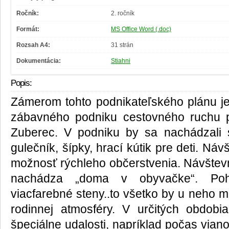
Ročník:
2. ročník
Formát:
MS Office Word (.doc)
Rozsah A4:
31 strán
Dokumentácia:
Stiahni
Popis:
Zámerom tohto podnikateľského plánu je
zábavného podniku cestovného ruchu pr
Zuberec. V podniku by sa nachádzali s
gulečník, šípky, hrací kútik pre deti. Ná
možnosť rýchleho občerstvenia. Návštevn
nachádza „doma v obyvačke“. Poho
viacfarebné steny..to všetko by u neho m
rodinnej atmosféry. V určitých obdobi
špeciálne udalosti, napríklad počas vian