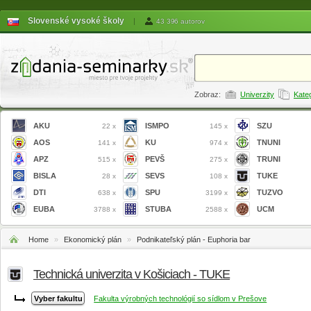
Slovenské vysoké školy
|
43 396 autorov
Zobraz:
Univerzity
Kate
AKU
ISMPO
SZU
22 x
145 x
AOS
KU
TNUNI
141 x
974 x
APZ
PEVŠ
TRUNI
515 x
275 x
BISLA
SEVS
TUKE
28 x
108 x
DTI
SPU
TUZVO
638 x
3199 x
EUBA
STUBA
UCM
3788 x
2588 x
Home
»
Ekonomický plán
»
Podnikateľský plán - Euphoria bar
Technická univerzita v Košiciach - TUKE
Fakulta výrobných technológií so sídlom v Prešove