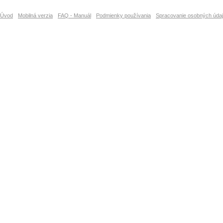
Úvod
Mobilná verzia
FAQ - Manuál
Podmienky používania
Spracovanie osobných úda