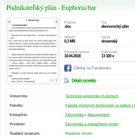
Podnikateľský plán - Euphoria bar
«
»
Prípona
Typ
.doc
ekonomický plán
Veľkosť
Jazyk
0,3 MB
slovenský
Posledná úprava
Zobrazené
10.04.2018
13 320 x
Zdieľaj na Facebooku
Detaily projektu
1 / 2
Univerzita:
Technická univerzita v Košiciach
Fakulta:
Fakulta výrobných technológií so sídlom v
Kategória:
Ekonomika
»
Management
Predmet:
Ekonomika a manažment výroby
Študijný program:
Riadenie výroby