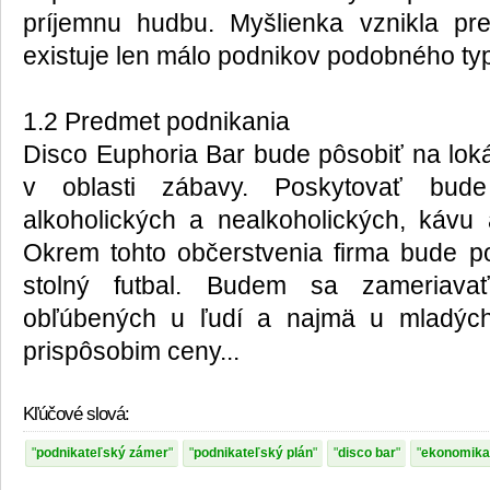
príjemnu hudbu. Myšlienka vznikla p
existuje len málo podnikov podobného typ
1.2 Predmet podnikania
Disco Euphoria Bar bude pôsobiť na lok
v oblasti zábavy. Poskytovať bud
alkoholických a nealkoholických, kávu 
Okrem tohto občerstvenia firma bude p
stolný futbal. Budem sa zameriav
obľúbených u ľudí a najmä u mladých ľ
prispôsobim ceny...
Kľúčové slová:
podnikateľský zámer
podnikateľský plán
disco bar
ekonomika