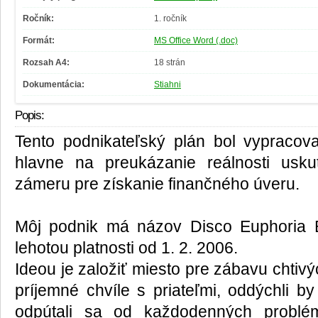
Ročník:
1. ročník
Formát:
MS Office Word (.doc)
Rozsah A4:
18 strán
Dokumentácia:
Stiahni
Popis:
Tento podnikateľský plán bol vypracova
hlavne na preukázanie reálnosti usku
zámeru pre získanie finančného úveru.
Môj podnik má názov Disco Euphoria B
lehotou platnosti od 1. 2. 2006.
Ideou je založiť miesto pre zábavu chtivýc
príjemné chvíle s priateľmi, oddýchli by
odpútali sa od každodenných problé