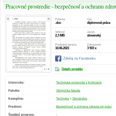
Pracovné prostredie - bezpečnosť a ochranu zdrav
«
»
Prípona
Typ
.doc
diplomová práca
Veľkosť
Jazyk
2,3 MB
slovenský
Posledná úprava
Zobrazené
10.06.2021
3 503 x
Zdieľaj na Facebooku
Detaily projektu
1 / 4
Univerzita:
Technická univerzita v Košiciach
Fakulta:
Strojnícka fakulta
Kategória:
Technika
»
Strojárstvo
Predmet:
Bezpečnosť a ochrana zdravia pri práci
Študijný program:
-