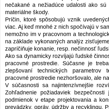
nečakané a nežiadúce udalosti ako sú 
materiálne škody.
Príčin, ktoré spôsobujú vznik uvedenýc
viac. Aj keď mnohé z nich spočívajú v s
nemožno im v pracovnom a technologick
na základe vykonaných analýz zisťujeme,
zapríčiňuje konanie, resp. nečinnosť ľuds
Ako sa dynamicky rozvíjajú ľudské činnost
pracovné prostredie. Súčasne je treb
zlepšovaní technických parametrov t
pracovné prostredie nezhoršovalo, ale na
V súčasnosti sa najintenzívnejšie rozv
Zohľadnenie požiadaviek bezpečnosti
podmienok v etape projektovania a kon
prevádzky, opráv, údržby a recyklingu. P