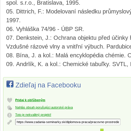
spol. s.r.o., Bratislava, 1995.
Dittrich, F.: Modelovaní následku průmyslový
1997.
Vyhláška 74/96 - ÚBP SR.
Denkstein, J.: Ochrana objektu před účinky h
Vzdušné rázové vlny a vnitřní výbuch. Pardubic
Bína, J. a kol.: Malá encyklopédia chémie. 
Andrlík, K. a kol.: Chemické tabuľky. SVTL, 
Zdieľaj na Facebooku
Pridaj k obľúbeným
Nahlás obsah porušujúci autorské práva
Toto je nekvalitný projekt!