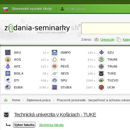
Slovenské vysoké školy
|
43 396 autorov
Zobraz:
Univerzity
Kate
AKU
ISMPO
SZU
22 x
145 x
AOS
KU
TNUNI
141 x
974 x
APZ
PEVŠ
TRUNI
515 x
275 x
BISLA
SEVS
TUKE
28 x
108 x
DTI
SPU
TUZVO
638 x
3199 x
EUBA
STUBA
UCM
3788 x
2587 x
Home
»
Diplomová práca
»
Pracovné prostredie - bezpečnosť a ochranu zdravia
Technická univerzita v Košiciach - TUKE
Strojnícka fakulta