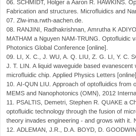
SCHMIDT, Holger a Aaron R. HAWKINS. Optof
Fabrication and structures. Microfluidics and Nan
Zlw-ima.rwth-aachen.de.
RANJINI, Radhakrishnan, Amrutha K ADIY
MATHAM a Nguyen NAM-TRUNG. Optofluidic vari
Photonics Global Conference [online].
LI, X. C., J. WU, A. Q. LIU, Z. G. LI, Y. 
J. T. LIN. A liquid waveguide based evanescent
microfluidic chip. Applied Physics Letters [online]
AI-QUN LIU. Approach of optofluidics from op
MEMS and Nanophotonics (OMN), 2012 Internati
PSALTIS, Demetri, Stephen R. QUAKE a C
optofluidic technology through the fusion of micr
theory invades engineering - and grows with it. N
ADLEMAN, J.R., D.A. BOYD, D. GOODWIN a