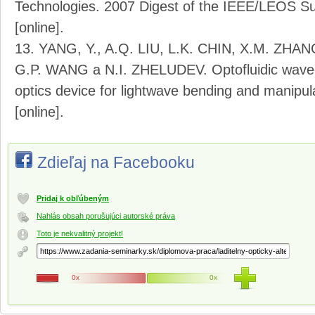
Technologies. 2007 Digest of the IEEE/LEOS S
[online].
YANG, Y., A.Q. LIU, L.K. CHIN, X.M. ZHANG
G.P. WANG a N.I. ZHELUDEV. Optofluidic waveg
optics device for lightwave bending and manipu
[online].
Zdieľaj na Facebooku
Pridaj k obľúbeným
Nahlás obsah porušujúci autorské práva
Toto je nekvalitný projekt!
0x
0x