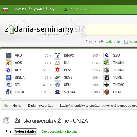
Slovenské vysoké školy
|
43 396 autorov
Zobraz:
Univerzity
Kate
AKU
ISMPO
SZU
22 x
145 x
AOS
KU
TNUNI
141 x
974 x
APZ
PEVŠ
TRUNI
515 x
275 x
BISLA
SEVS
TUKE
28 x
108 x
DTI
SPU
TUZVO
638 x
3199 x
EUBA
STUBA
UCM
3788 x
2588 x
Home
»
Diplomová práca
»
Laditeľný optický altenuátor vytvorený pomocou opt
Žilinská univerzita v Žiline - UNIZA
Elektrotechnická fakulta