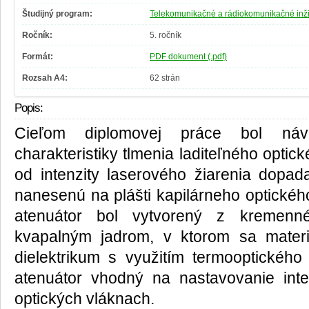
Študijný program:
Telekomunikačné a rádiokomunikačné inži
Ročník:
5. ročník
Formát:
PDF dokument (.pdf)
Rozsah A4:
62 strán
Popis:
Cieľom diplomovej práce bol náv
charakteristiky tlmenia laditeľného optick
od intenzity laserového žiarenia dopa
nanesenú na plášti kapilárneho optického
atenuátor bol vytvorený z kremenn
kvapalným jadrom, v ktorom sa mater
dielektrikum s využitím termooptického 
atenuátor vhodný na nastavovanie inte
optických vláknach.