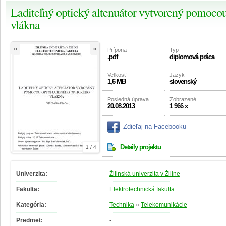
Laditeľný optický altenuátor vytvorený pomoco
vlákna
«
»
Prípona
Typ
.pdf
diplomová práca
Veľkosť
Jazyk
1,6 MB
slovenský
Posledná úprava
Zobrazené
20.08.2013
1 966 x
Zdieľaj na Facebooku
Detaily projektu
1 / 4
Univerzita:
Žilinská univerzita v Žiline
Fakulta:
Elektrotechnická fakulta
Kategória:
Technika
»
Telekomunikácie
Predmet:
-