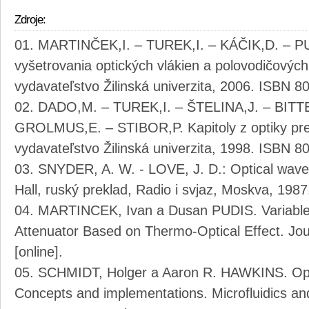
Zdroje:
MARTINČEK,I. – TUREK,I. – KÁČIK,D. – PU
vyšetrovania optických vlákien a polovodičových 
vydavateľstvo Žilinská univerzita, 2006. ISBN 8
DADO,M. – TUREK,I. – ŠTELINA,J. – BITT
GROLMUS,E. – STIBOR,P. Kapitoly z optiky pre t
vydavateľstvo Žilinská univerzita, 1998. ISBN 8
SNYDER, A. W. - LOVE, J. D.: Optical wav
Hall, ruský preklad, Radio i svjaz, Moskva, 1987
MARTINCEK, Ivan a Dusan PUDIS. Variable L
Attenuator Based on Thermo-Optical Effect. Jou
[online].
SCHMIDT, Holger a Aaron R. HAWKINS. Opto
Concepts and implementations. Microfluidics and