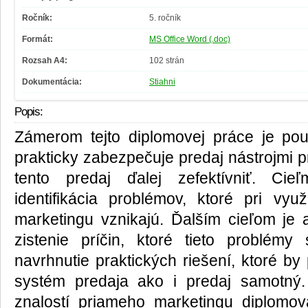
Ročník:
5. ročník
Formát:
MS Office Word (.doc)
Rozsah A4:
102 strán
Dokumentácia:
Stiahni
Popis:
Zámerom tejto diplomovej práce je p
prakticky zabezpečuje predaj nástrojmi p
tento predaj ďalej zefektívniť. Cie
identifikácia problémov, ktoré pri vyu
marketingu vznikajú. Ďalším cieľom je
zistenie príčin, ktoré tieto problémy
navrhnutie praktických riešení, ktoré by
systém predaja ako i predaj samotný.
znalostí priameho marketingu diplomo