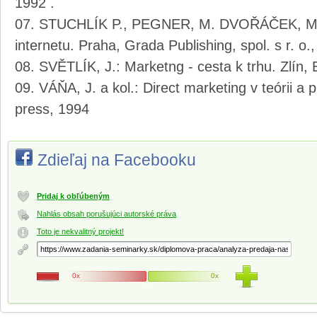
1992 .
STUCHLÍK P., PEGNER, M. DVOŘÁČEK, M.:
internetu. Praha, Grada Publishing, spol. s r. o.
SVĚTLÍK, J.: Marketng - cesta k trhu. Zlín
VÁŇA, J. a kol.: Direct marketing v teórii 
press, 1994
Zdieľaj na Facebooku
Pridaj k obľúbeným
Nahlás obsah porušujúci autorské práva
Toto je nekvalitný projekt!
0x
0x