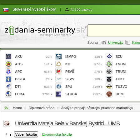
Slovenské vysoké školy
|
43 396 autorov
Zobraz:
Univerzity
Kate
AKU
ISMPO
SZU
22 x
145 x
AOS
KU
TNUNI
141 x
974 x
APZ
PEVŠ
TRUNI
515 x
275 x
BISLA
SEVS
TUKE
28 x
108 x
DTI
SPU
TUZVO
638 x
3199 x
EUBA
STUBA
UCM
3788 x
2587 x
Home
»
Diplomová práca
»
Analýza predaja nástrojmi priameho marketingu
Univerzita Mateja Bela v Banskej Bystrici - UMB
Ekonomická fakulta