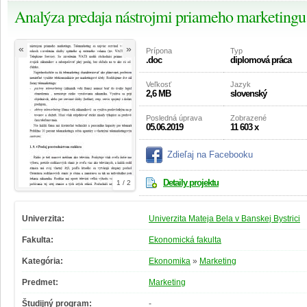
Analýza predaja nástrojmi priameho marketingu
«
»
Prípona
Typ
.doc
diplomová práca
Veľkosť
Jazyk
2,6 MB
slovenský
Posledná úprava
Zobrazené
05.06.2019
11 603 x
Zdieľaj na Facebooku
Detaily projektu
1 / 2
Univerzita:
Univerzita Mateja Bela v Banskej Bystrici
Fakulta:
Ekonomická fakulta
Kategória:
Ekonomika
»
Marketing
Predmet:
Marketing
Študijný program:
-