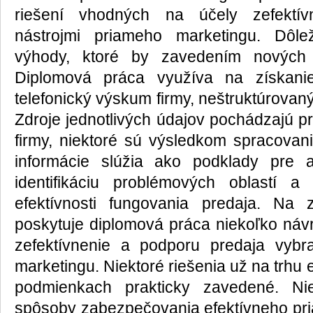
riešení vhodných na účely zefektív
nástrojmi priameho marketingu. Dôl
výhody, ktoré by zavedením nových r
Diplomová práca využíva na získanie
telefonický výskum firmy, neštruktúrovan
Zdroje jednotlivých údajov pochádzajú p
firmy, niektoré sú výsledkom spracovan
informácie slúžia ako podklady pre an
identifikáciu problémových oblastí a
efektívnosti fungovania predaja. Na 
poskytuje diplomová práca niekoľko náv
zefektívnenie a podporu predaja vybr
marketingu. Niektoré riešenia už na trhu e
podmienkach prakticky zavedené. Ni
spôsoby zabezpečovania efektívneho pr