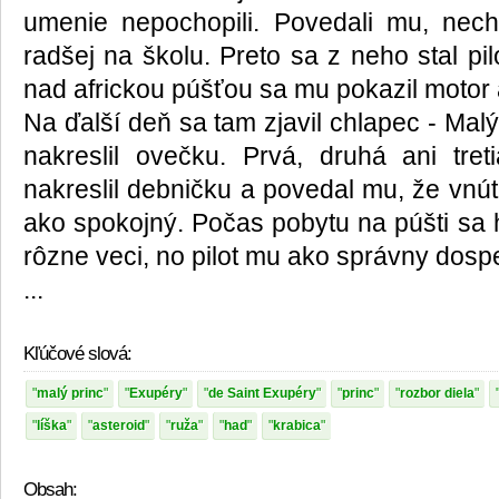
umenie nepochopili. Povedali mu, nech
radšej na školu. Preto sa z neho stal pilo
nad africkou púšťou sa mu pokazil motor 
Na ďalší deň sa tam zjavil chlapec - Malý
nakreslil ovečku. Prvá, druhá ani tre
nakreslil debničku a povedal mu, že vnútr
ako spokojný. Počas pobytu na púšti sa 
rôzne veci, no pilot mu ako správny dosp
...
Kľúčové slová:
malý princ
Exupéry
de Saint Exupéry
princ
rozbor diela
líška
asteroid
ruža
had
krabica
Obsah: