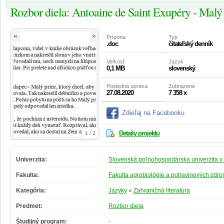
Rozbor diela: Antoaine de Saint Exupéry - Malý
«
»
Prípona
Typ
.doc
čitateľský denník
Veľkosť
Jazyk
0,1 MB
slovenský
Posledná úprava
Zobrazené
27.08.2020
7 358 x
Zdieľaj na Facebooku
Detaily projektu
1 / 2
Univerzita:
Slovenská poľnohospodárska univerzita v 
Fakulta:
Fakulta agrobiológie a potravinových zdro
Kategória:
Jazyky
»
Zahraničná literatúra
Predmet:
Rozbor diela
Študijný program:
-