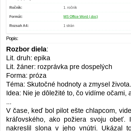
Ročník:
1. ročník
Formát:
MS Office Word (.doc)
Rozsah A4:
1 strán
Popis:
Rozbor diela
:
Lit. druh: epika
Lit. žáner: rozprávka pre dospelých
Forma: próza
Téma: Skutočné hodnoty a zmysel života
Idea: Nie je dôležité to, čo vidíme očami, 
...
V čase, keď bol pilot ešte chlapcom, vid
kráľovského, ako požiera svoju obeť. 
nakreslil slona v jeho vnútri. Ukázal t