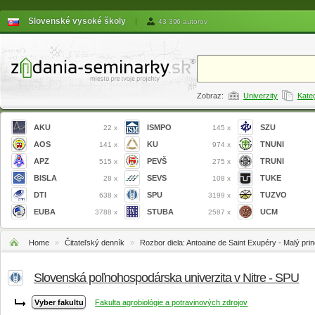
Slovenské vysoké školy
|
43 396 autorov
Zobraz:
Univerzity
Kate
AKU
ISMPO
SZU
22 x
145 x
AOS
KU
TNUNI
141 x
974 x
APZ
PEVŠ
TRUNI
515 x
275 x
BISLA
SEVS
TUKE
28 x
108 x
DTI
SPU
TUZVO
638 x
3199 x
EUBA
STUBA
UCM
3788 x
2587 x
Home
»
Čitateľský denník
»
Rozbor diela: Antoaine de Saint Exupéry - Malý pri
Slovenská poľnohospodárska univerzita v Nitre - SPU
Fakulta agrobiológie a potravinových zdrojov