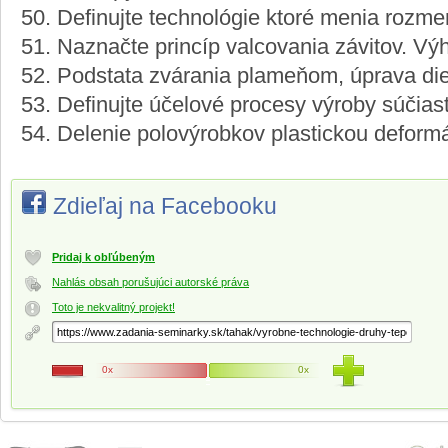
50. Definujte technológie ktoré menia rozme
51. Naznačte princíp valcovania závitov. Vý
52. Podstata zvárania plameňom, úprava die
53. Definujte účelové procesy výroby súčias
54. Delenie polovýrobkov plastickou deform
Zdieľaj na Facebooku
Pridaj k obľúbeným
Nahlás obsah porušujúci autorské práva
Toto je nekvalitný projekt!
0x
0x