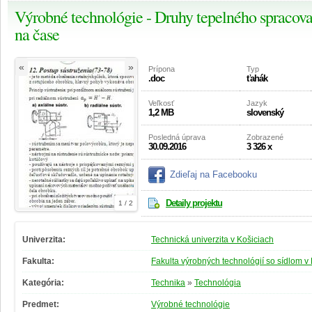
Výrobné technológie - Druhy tepelného spracovani
na čase
«
»
Prípona
Typ
.doc
ťahák
Veľkosť
Jazyk
1,2 MB
slovenský
Posledná úprava
Zobrazené
30.09.2016
3 326 x
Zdieľaj na Facebooku
Detaily projektu
1 / 2
Univerzita:
Technická univerzita v Košiciach
Fakulta:
Fakulta výrobných technológií so sídlom v
Kategória:
Technika
»
Technológia
Predmet:
Výrobné technológie