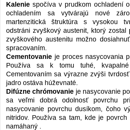
Kalenie
spočíva v prudkom ochladení oh
ochladením sa vytvárajú nové zár
martenzitická štruktúra s vysokou t
odstráni zvyškový austenit, ktorý zostal
zvyškového austenitu možno dosiahnuť
spracovaním.
Cementovanie
je proces nasycovania p
Používa sa k tomu tuhé, kvapalné
Cementovaním sa výrazne zvýši tvrdosť 
jadro ostáva húževnaté.
Difúzne chrómovanie
je nasycovanie p
sa veľmi dobrá odolnosť povrchu pr
nasycovanie povrchu dusíkom, čoho vý
nitridov. Používa sa tam, kde je povrch
namáhaný .