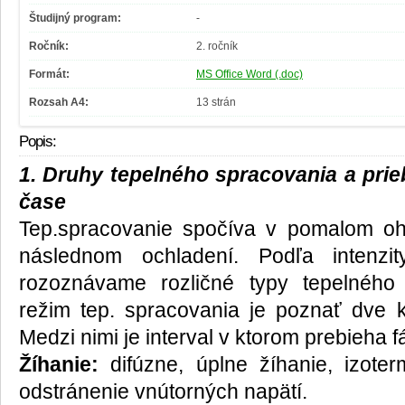
Študijný program:
-
Ročník:
2. ročník
Formát:
MS Office Word (.doc)
Rozsah A4:
13 strán
Popis:
1. Druhy tepelného spracovania a prieb
čase
Tep.spracovanie spočíva v pomalom oh
následnom ochladení. Podľa intenzi
rozoznávame rozličné typy tepelného 
režim tep. spracovania je poznať dve kr
Medzi nimi je interval v ktorom prebieha
Žíhanie:
difúzne, úplne žíhanie, izoterm
odstránenie vnútorných napätí.