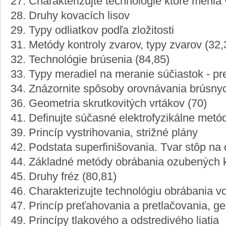
27. Charakterizujte technológie ktoré menia 
28. Druhy kovacích lisov
29. Typy odliatkov podľa zložitosti
31. Metódy kontroly zvarov, typy zvarov (32,
32. Technológie brúsenia (84,85)
33. Typy meradiel na meranie súčiastok - pr
34. Znázornite spôsoby orovnávania brúsnyc
36. Geometria skrutkovitých vrtákov (70)
41. Definujte súčasné elektrofyzikálne metó
39. Princíp vystrihovania, strižné plány
42. Podstata superfinišovania. Tvar stôp na 
44. Základné metódy obrábania ozubených k
45. Druhy fréz (80,81)
46. Charakterizujte technológiu obrábania
47. Princíp preťahovania a pretlačovania, ge
49. Princípy tlakového a odstredivého liatia