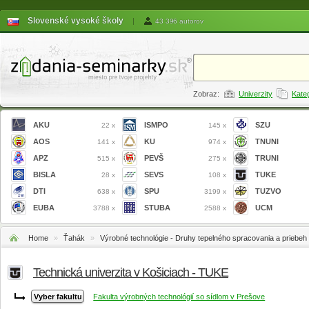
Slovenské vysoké školy
|
43 396 autorov
Zobraz:
Univerzity
Kate
AKU
ISMPO
SZU
22 x
145 x
AOS
KU
TNUNI
141 x
974 x
APZ
PEVŠ
TRUNI
515 x
275 x
BISLA
SEVS
TUKE
28 x
108 x
DTI
SPU
TUZVO
638 x
3199 x
EUBA
STUBA
UCM
3788 x
2588 x
Home
»
Ťahák
»
Výrobné technológie - Druhy tepelného spracovania a priebeh t
Technická univerzita v Košiciach - TUKE
Fakulta výrobných technológií so sídlom v Prešove