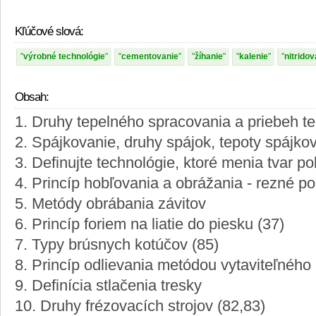
Kľúčové slová:
výrobné technológie
cementovanie
žíhanie
kalenie
nitridov
Obsah:
1. Druhy tepelného spracovania a priebeh tep
2. Spájkovanie, druhy spájok, tepoty spájko
3. Definujte technológie, ktoré menia tvar p
4. Princíp hobľovania a obrážania - rezné p
5. Metódy obrábania závitov
6. Princíp foriem na liatie do piesku (37)
7. Typy brúsnych kotúčov (85)
8. Princíp odlievania metódou vytaviteľného
9. Definícia stlačenia tresky
10. Druhy frézovacích strojov (82,83)