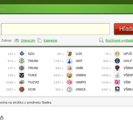
orov
Hľad
Zobraz:
Univerzity
Kategórie
Rozšírené vyhľadá
SZU
UJS
UPJŠ
145 x
86 x
75 x
TNUNI
UKF
UVLF
974 x
1797 x
952 x
TRUNI
UMB
VŠBM
275 x
842 x
2170 x
TUKE
UNIBA
VŠEM
108 x
6331 x
1809 x
TUZVO
UNIPO
VŠM
3199 x
1337 x
2130 x
UCM
UNIZA
VŠMU
2587 x
952 x
3367 x
 teória na skúšku z predmetu Statika
ZA