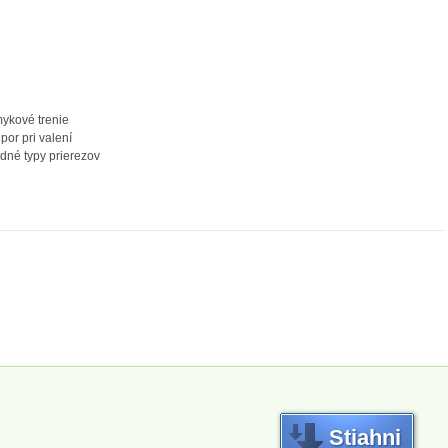
mykové trenie
por pri valení
adné typy prierezov
Stiahni