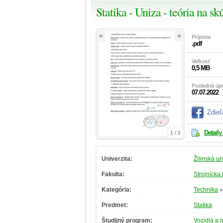
Statika - Uniza - teória na s
«
»
Prípona
.pdf
Veľkosť
0,5 MB
Posledná úp
07.07.2022
Zdieľ
Detaily
1 / 2
Univerzita:
Žilinská un
Fakulta:
Strojnícka 
Kategória:
Technika
Predmet:
Statika
Študijný program:
Vozidlá a 