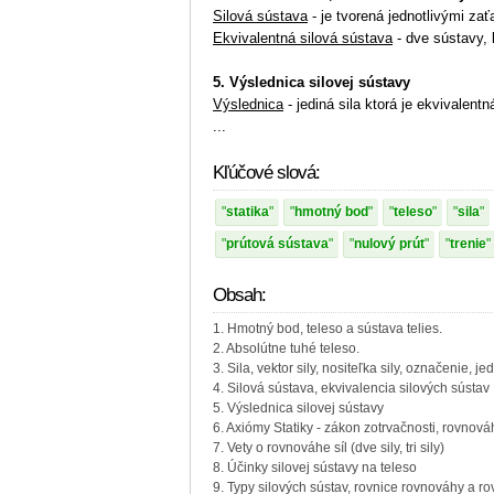
Silová sústava
- je tvorená jednotlivými za
Ekvivalentná silová sústava
- dve sústavy, 
5. Výslednica silovej sústavy
Výslednica
- jediná sila ktorá je ekvivalentn
...
Kľúčové slová:
statika
hmotný bod
teleso
sila
prútová sústava
nulový prút
trenie
Obsah:
1. Hmotný bod, teleso a sústava telies.
2. Absolútne tuhé teleso.
3. Sila, vektor sily, nositeľka sily, označenie, je
4. Silová sústava, ekvivalencia silových sústav
5. Výslednica silovej sústavy
6. Axiómy Statiky - zákon zotrvačnosti, rovnováh
7. Vety o rovnováhe síl (dve sily, tri sily)
8. Účinky silovej sústavy na teleso
9. Typy silových sústav, rovnice rovnováhy a ro