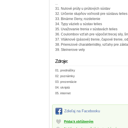
...
31. Nulové prúty u prútových sústav
32. Určenie stupňov voľnosti pre sústavu telies
33. Binárne členy, rozdelenie
34. Typy väzieb u sústav telies
35. Uvažovanie trenia v sústavách telies
36. Coulombov vzťah pre výpočet trecej sily, š
37. Vláknové (pásové) trenie, čapové trenie, od
38. Prierezové charakteristiky, vzťahy pre zákl
39. Steinerove vety
Zdroje:
prednášky
poznámky
prezentácie
skriptá
internet
Zdieľaj na Facebooku
Pridaj k obľúbeným