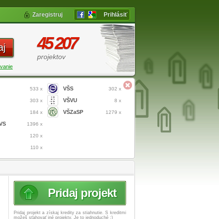
Zaregistruj
Prihlásiť
45 207
aj
projektov
vanie
VŠS
533 x
302 x
VŠVU
303 x
8 x
VŠZaSP
184 x
1279 x
VS
1396 x
120 x
110 x
Pridaj projekt
Pridaj projekt a získaj
kredity za stiahnutie. S kreditmi
možeš sťahovať iné projekty. Je to jednoduché :)