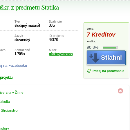
kúšku z predmetu Statika
Typ
Stiahnuté
študijný materiál
33 x
cena:
7 Kreditov
Jazyk
ID projektu
slovenský
48178
kvalita:
90,8%
rava
Zobrazené
Autor:
1 705 x
plastovy.saman
Stiahni
aj na Facebooku
Pridaj na porovnanie
 projektu
iverzita v Žiline
fakulta
»
Strojárstvo
motory