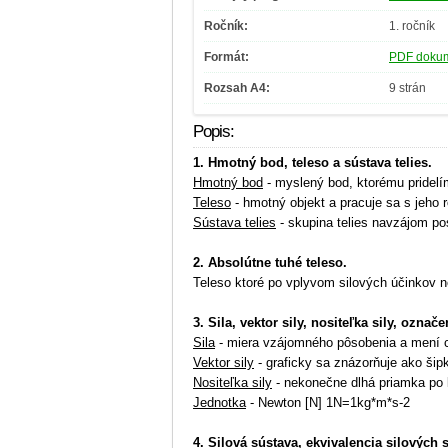
Ročník:
1. ročník
Formát:
PDF dokume
Rozsah A4:
9 strán
Popis:
1. Hmotný bod, teleso a sústava telies.
Hmotný bod
- myslený bod, ktorému pridelí
Teleso
- hmotný objekt a pracuje sa s jeho 
Sústava telies
- skupina telies navzájom p
2. Absolútne tuhé teleso.
Teleso ktoré po vplyvom silových účinkov n
3. Sila, vektor sily, nositeľka sily, označe
Sila
- miera vzájomného pôsobenia a mení c
Vektor sily
- graficky sa znázorňuje ako šip
Nositeľka sily
- nekonečne dlhá priamka po k
Jednotka
- Newton [N] 1N=1kg*m*s-2
4. Silová sústava, ekvivalencia silových 