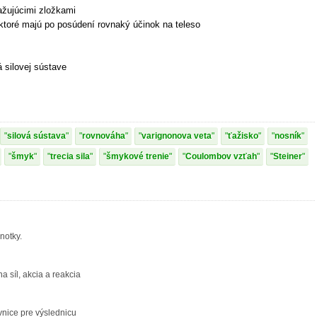
ťažujúcimi zložkami
ktoré majú po posúdení rovnaký účinok na teleso
á silovej sústave
silová sústava
rovnováha
varignonova veta
ťažisko
nosník
šmyk
trecia sila
šmykové trenie
Coulombov vzťah
Steiner
dnotky.
a síl, akcia a reakcia
vnice pre výslednicu