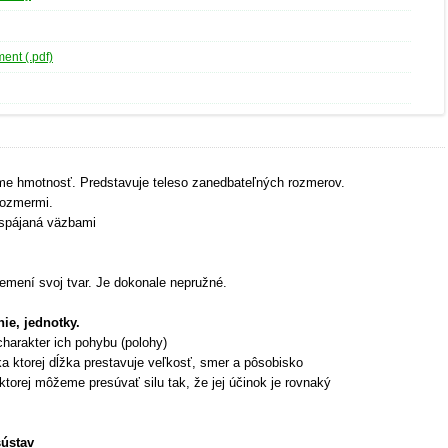
nt (.pdf)
me hmotnosť. Predstavuje teleso zanedbateľných rozmerov.
rozmermi.
ospájaná väzbami
emení svoj tvar. Je dokonale nepružné.
nie, jednotky.
harakter ich pohybu (polohy)
ka ktorej dĺžka prestavuje veľkosť, smer a pôsobisko
torej môžeme presúvať silu tak, že jej účinok je rovnaký
sústav