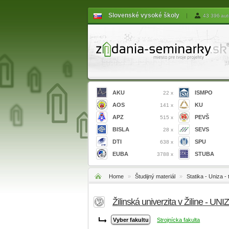
Slovenské vysoké školy
|
43 396 aut
AKU
ISMPO
22 x
AOS
KU
141 x
APZ
PEVŠ
515 x
BISLA
SEVS
28 x
DTI
SPU
638 x
EUBA
STUBA
3788 x
Home
»
Študijný materiál
»
Statika - Uniza -
Žilinská univerzita v Žiline - UNI
Strojnícka fakulta