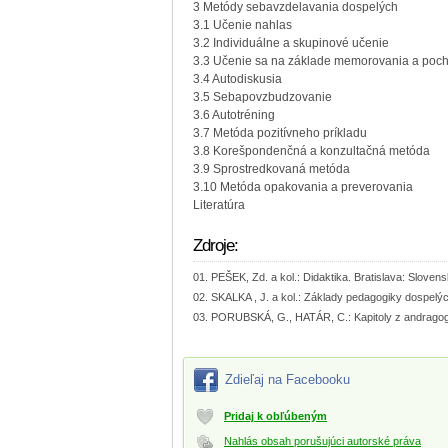
3 Metódy sebavzdelavania dospelých
3.1 Učenie nahlas
3.2 Individuálne a skupinové učenie
3.3 Učenie sa na základe memorovania a poc
3.4 Autodiskusia
3.5 Sebapovzbudzovanie
3.6 Autotréning
3.7 Metóda pozitívneho príkladu
3.8 Korešpondenčná a konzultačná metóda
3.9 Sprostredkovaná metóda
3.10 Metóda opakovania a preverovania
Literatúra
Zdroje:
PEŠEK, Zd. a kol.: Didaktika. Bratislava: Slove
SKALKA , J. a kol.: Základy pedagogiky dospelýc
PORUBSKÁ, G., HATÁR, C.: Kapitoly z andragogi
Zdieľaj na Facebooku
Pridaj k obľúbeným
Nahlás obsah porušujúci autorské práva