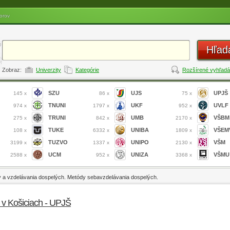
orov
Hľad
Zobraz:
Univerzity
Kategórie
Rozšírené vyhľadá
SZU
UJS
UPJŠ
145 x
86 x
75 x
TNUNI
UKF
UVLF
974 x
1797 x
952 x
TRUNI
UMB
VŠBM
275 x
842 x
2170 x
TUKE
UNIBA
VŠEM
108 x
6332 x
1809 x
TUZVO
UNIPO
VŠM
3199 x
1337 x
2130 x
UCM
UNIZA
VŠMU
2588 x
952 x
3368 x
 a vzdelávania dospelých. Metódy sebavzdelávania dospelých.
a v Košiciach - UPJŠ