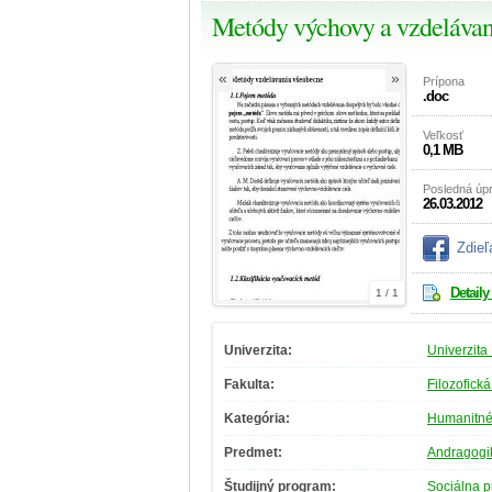
Metódy výchovy a vzdelávani
«
»
Prípona
.doc
Veľkosť
0,1 MB
Posledná úp
26.03.2012
Zdieľ
Detaily
1 / 1
Univerzita:
Univerzita
Fakulta:
Filozofická
Kategória:
Humanitné
Predmet:
Andragogi
Študijný program:
Sociálna p