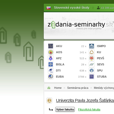
Slovenské vysoké školy
|
43 396 aut
AKU
ISMPO
22 x
AOS
KU
141 x
APZ
PEVŠ
515 x
BISLA
SEVS
28 x
DTI
SPU
638 x
EUBA
STUBA
3788 x
Home
»
Seminárna práca
»
Metódy výchovy
Univerzita Pavla Jozefa Šafárik
Filozofická fakulta