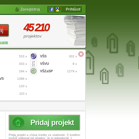
Zaregistruj
Prihlásiť
45 210
aj
projektov
vanie
VŠS
533 x
302 x
VŠVU
303 x
8 x
VŠZaSP
184 x
1279 x
VS
1396 x
120 x
110 x
Pridaj projekt
Pridaj projekt a získaj
kredity za stiahnutie. S kreditmi
možeš sťahovať iné projekty. Je to jednoduché :)