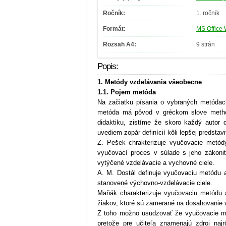
Ročník:
1. ročník
Formát:
MS Office 
Rozsah A4:
9 strán
Popis:
1. Metódy vzdelávania všeobecne
1.1. Pojem metóda
Na začiatku písania o vybraných metódac
metóda má pôvod v gréckom slove metho
didaktiku, zistíme že skoro každý autor 
uvediem zopár definícií kôli lepšej predstavi
Z. Pešek chrakterizuje vyučovacie metód
vyučovací proces v súlade s jeho zákoni
vytýčené vzdelávacie a vychovné ciele.
A. M. Dostál definuje vyučovaciu metódu a
stanovené výchovno-vzdelávacie ciele.
Maňák charakterizuje vyučovaciu metódu a
žiakov, ktoré sú zamerané na dosahovanie 
Z toho možno usudzovať že vyučovacie m
pretože pre učiteľa znamenajú zdroj na