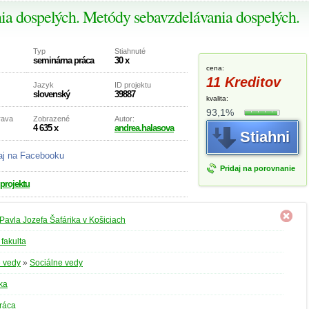
a dospelých. Metódy sebavzdelávania dospelých.
Typ
Stiahnuté
seminárna práca
30 x
cena:
11 Kreditov
Jazyk
ID projektu
slovenský
39887
kvalita:
93,1%
rava
Zobrazené
Autor:
4 635 x
andrea.halasova
Stiahni
aj na Facebooku
Pridaj na porovnanie
 projektu
 Pavla Jozefa Šafárika v Košiciach
 fakulta
 vedy
»
Sociálne vedy
ka
ráca