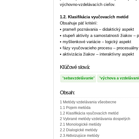
výchovno-vzdelávacích cieľov.
1.2. Klasifikácia vyučovacích metód
Obsahuje päť kritérií:
• prameň poznávania – didaktický aspekt
• stupeň aktivity a samostatnosti žiakov –
• myšlienkové variácie – logický aspekt
• fázy vyučovacieho procesu – procesuálny
• aktivizácia žiakov – interaktívny aspekt
Kľúčové slová:
sebavzdelávanie
výchova a vzdelávani
Obsah:
1 Metódy vzdelávania všeobecne
1.1 Pojem metóda
1.2 Klasifikácia vyučovacích metód
2 Vybrané metódy vzdelávania dospelých
2.1 Monologické metódy
2.2 Dialogické metódy
2.3 Aktivizujúce metódy