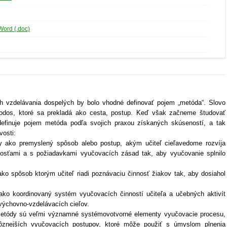
Word (.doc)
h vzdelávania dospelých by bolo vhodné definovať pojem „metóda“. Slovo
dos, ktoré sa prekladá ako cesta, postup. Keď však začneme študovať
definuje pojem metóda podľa svojich praxou získaných skúseností, a tak
vosti:
y ako premyslený spôsob alebo postup, akým učiteľ cieľavedome rozvíja
tosťami a s požiadavkami vyučovacích zásad tak, aby vyučovanie splnilo
ko spôsob ktorým učiteľ riadi poznávaciu činnosť žiakov tak, aby dosiahol
ko koordinovaný systém vyučovacích činností učiteľa a učebných aktivít
výchovno-vzdelávacích cieľov.
etódy sú veľmi významné systémovotvorné elementy vyučovacie procesu,
jrôznejších vyučovacích postupov, ktoré môže použiť s úmyslom plnenia