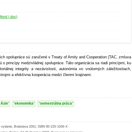
Word (.doc)
ich spolupráce sú zaručené v Treaty of Amity and Cooperation (TAC, zmluva
ajú o princípy medzivládnej spolupráce. Táto organizácia sa riadi princípmi, ku
itoriálnej integrity a nezávislosti, autonómia vo vnútorných záležitostiach,
trojmi a efektívna kooperácia medzi členmi krajinami.
 Ázie
ekonomika
semestrálna práca
 vydanie, Bratislava 2001, ISBN 80-225-1506-X