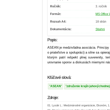
Ročník:
3. ročník
Formát:
MS Office 
Rozsah A4:
18 strán
Dokumentácia:
Stiahni
Popis:
ASEAN je medzivládna asociácia. Princípy 
o priateľstve a spolupráci) a silne sa opier
ktorým patrí rešpekt plnej suverenity, ter
urovnanie sporov a diskusiách miernymi nás
Kľúčové slová:
ASEAN
združenie krajín juhovýchodnej
Zdroje:
Lysák L.: Medzinárodné organizácie, Ekonóm, 1.