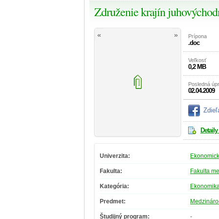
Združenie krajín juhovýchod
«
»
Prípona
.doc
Veľkosť
0,2 MB
Posledná úp
02.04.2009
Zdieľ
Detaily
Univerzita:
Ekonomická
Fakulta:
Fakulta m
Kategória:
Ekonomik
Predmet:
Medzinárod
Študijný program:
-