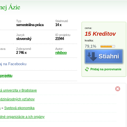
nej Ázie
Typ
Stiahnuté
semestrálna práca
14 x
cena:
15 Kreditov
Jazyk
ID projektu
slovenský
21944
kvalita:
79,1%
rava
Zobrazené
Autor:
2 746 x
nikiboo
Stiahni
aj na Facebooku
Pridaj na porovnanie
 projektu
 univerzita v Bratislave
edzinárodných vzťahov
a
»
Svetová ekonomika
né organizácie a ich orgány