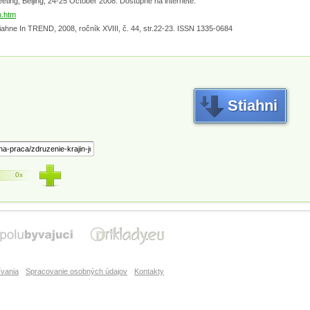
eting, Beijing, 24-25 October 2008. Dostupné na internete:
n.htm
hne In TREND, 2008, ročník XVIII, č. 44, str.22-23. ISSN 1335-0684
Stiahni
0x
vania
Spracovanie osobných údajov
Kontakty