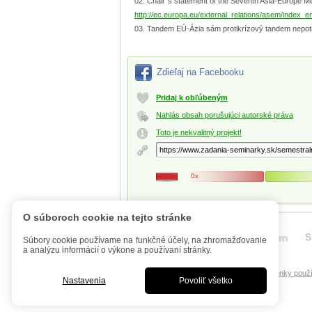
Chair´s statement of the Seventh Asia-Europe Me
http://ec.europa.eu/external_relations/asem/index_e
Tandem EÚ-Ázia sám protikrízový tandem nepotia
Zdieľaj na Facebooku
Pridaj k obľúbeným
Nahlás obsah porušujúci autorské práva
Toto je nekvalitný projekt!
0x
O súboroch cookie na tejto stránke
Súbory cookie používame na funkčné účely, na zhromažďovanie
a analýzu informácií o výkone a používaní stránky.
Úvod
Mobilná verzia
FAQ - Manuál
Podmienky použí
Nastavenia
Povoliť všetko