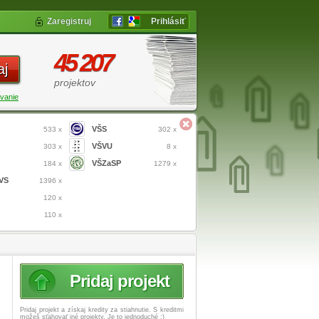
Zaregistruj
Prihlásiť
45 207
aj
projektov
vanie
VŠS
533 x
302 x
VŠVU
303 x
8 x
VŠZaSP
184 x
1279 x
VS
1396 x
120 x
110 x
Pridaj projekt
Pridaj projekt a získaj
kredity za stiahnutie. S kreditmi
možeš sťahovať iné projekty. Je to jednoduché :)