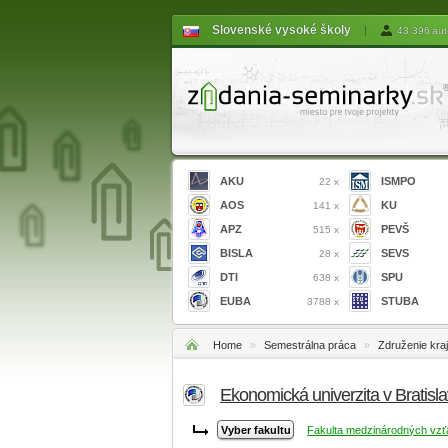
Slovenské vysoké školy
|
43 396 aut
AKU
ISMPO
22 x
AOS
KU
141 x
APZ
PEVŠ
515 x
BISLA
SEVS
28 x
DTI
SPU
638 x
EUBA
STUBA
3788 x
Home
»
Semestrálna práca
»
Združenie kra
Ekonomická univerzita v Bratis
Fakulta medzinárodných vz