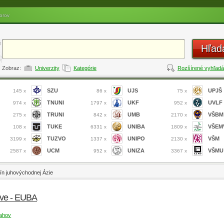
orov
Hľad
Zobraz:
Univerzity
Kategórie
Rozšírené vyhľadá
SZU
UJS
UPJŠ
145 x
86 x
75 x
TNUNI
UKF
UVLF
974 x
1797 x
952 x
TRUNI
UMB
VŠBM
275 x
842 x
2170 x
TUKE
UNIBA
VŠEM
108 x
6331 x
1809 x
TUZVO
UNIPO
VŠM
3199 x
1337 x
2130 x
UCM
UNIZA
VŠMU
2587 x
952 x
3367 x
jín juhovýchodnej Ázie
lave - EUBA
ťahov