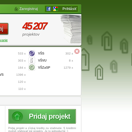
Zaregistruj
Prihlásiť
45 207
aj
projektov
vanie
VŠS
533 x
302 x
VŠVU
303 x
8 x
VŠZaSP
184 x
1279 x
VS
1396 x
120 x
110 x
Pridaj projekt
Pridaj projekt a získaj
kredity za stiahnutie. S kreditmi
možeš sťahovať iné projekty. Je to jednoduché :)