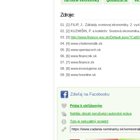
národné ekonomiky
globalizácia
ek.
Zdroje:
[1] FILIP, J.: Základy svetovej ekonomiky. 2. v
[2] KUZMIŠIN, P. a kolektív: Svetová ekonomika.
[3]
http://www.finance.gov.sk/Default.aspx?CatI
[4] www.chelemendik.sk
[5] www.openiazoch.sk
[6] www.financnik.sk
[7] www.finance.sk
[8] www.investujeme.sk
[9] www.hnonline.sk
Zdieľaj na Facebooku
Pridaj k obľúbeným
Nahlás obsah porušujúci autorské práva
Toto je nekvalitný projekt!