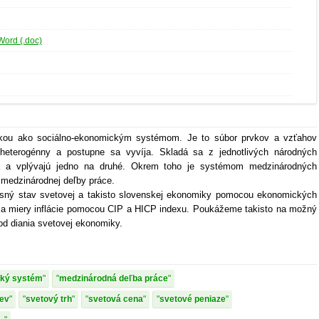
Word (.doc)
kou ako sociálno-ekonomickým systémom. Je to súbor prvkov a vzťahov
 heterogénny a postupne sa vyvíja. Skladá sa z jednotlivých národných
ia a vplývajú jedno na druhé. Okrem toho je systémom medzinárodných
medzinárodnej deľby práce.
sný stav svetovej a takisto slovenskej ekonomiky pomocou ekonomických
a miery inflácie pomocou CIP a HICP indexu. Poukážeme takisto na možný
od diania svetovej ekonomiky.
cký systém
medzinárodná deľba práce
iev
svetový trh
svetová cena
svetové peniaze