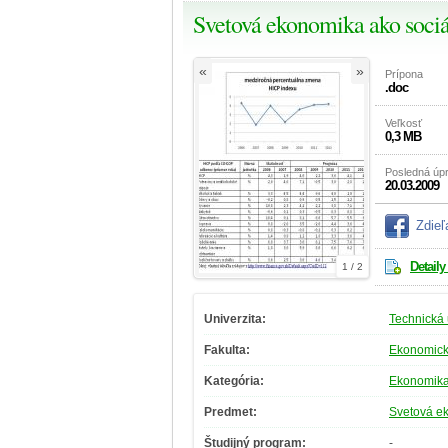
Svetová ekonomika ako soci
«
»
Prípona
.doc
Veľkosť
0,3 MB
Posledná úp
20.03.2009
Zdieľ
Detaily
1 / 2
Univerzita:
Technická 
Fakulta:
Ekonomická
Kategória:
Ekonomik
Predmet:
Svetová e
Študijný program:
-