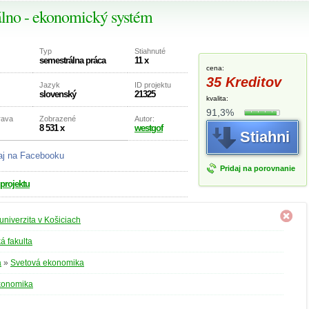
álno - ekonomický systém
Typ
Stiahnuté
semestrálna práca
11 x
cena:
35 Kreditov
Jazyk
ID projektu
slovenský
21325
kvalita:
91,3%
rava
Zobrazené
Autor:
8 531 x
westgof
Stiahni
aj na Facebooku
Pridaj na porovnanie
 projektu
univerzita v Košiciach
 fakulta
a
»
Svetová ekonomika
konomika