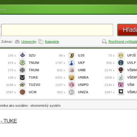
orov
Hľad
Zobraz:
Univerzity
Kategórie
Rozšírené vyhľadá
SZU
UJS
UPJŠ
145 x
86 x
75 x
TNUNI
UKF
UVLF
974 x
1797 x
952 x
TRUNI
UMB
VŠBM
275 x
842 x
2170 x
TUKE
UNIBA
VŠEM
108 x
6331 x
1809 x
TUZVO
UNIPO
VŠM
3199 x
1337 x
2130 x
UCM
UNIZA
VŠMU
2587 x
952 x
3367 x
mika ako sociálno - ekonomický systém
h - TUKE