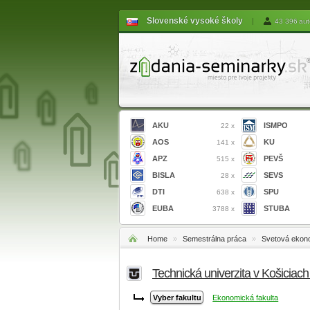
Slovenské vysoké školy
|
43 396 aut
AKU
ISMPO
22 x
AOS
KU
141 x
APZ
PEVŠ
515 x
BISLA
SEVS
28 x
DTI
SPU
638 x
EUBA
STUBA
3788 x
Home
»
Semestrálna práca
»
Svetová ekono
Technická univerzita v Košiciac
Ekonomická fakulta