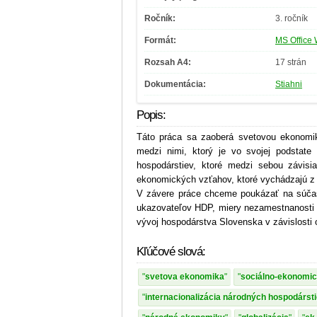
Ročník:
3. ročník
Formát:
MS Office 
Rozsah A4:
17 strán
Dokumentácia:
Stiahni
Popis:
Táto práca sa zaoberá svetovou ekonomi
medzi nimi, ktorý je vo svojej podstate
hospodárstiev, ktoré medzi sebou závis
ekonomických vzťahov, ktoré vychádzajú z 
V závere práce chceme poukázať na súča
ukazovateľov HDP, miery nezamestnanosti 
vývoj hospodárstva Slovenska v závislosti 
Kľúčové slová:
svetova ekonomika
sociálno-ekonomi
internacionalizácia národných hospodárst