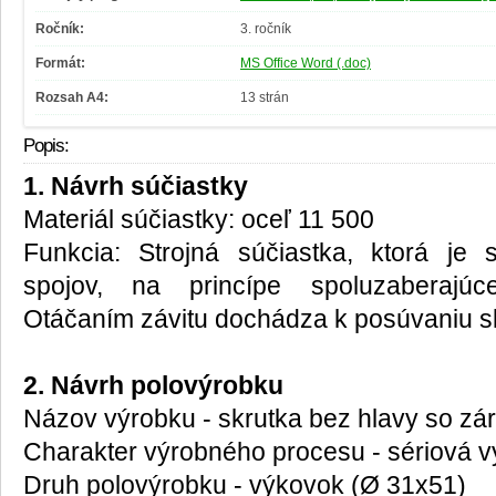
Ročník:
3. ročník
Formát:
MS Office Word (.doc)
Rozsah A4:
13 strán
Popis:
1. Návrh súčiastky
Materiál súčiastky: oceľ 11 500
Funkcia: Strojná súčiastka, ktorá je 
spojov, na princípe spoluzaberajúc
Otáčaním závitu dochádza k posúvaniu sk
2. Návrh polovýrobku
Názov výrobku - skrutka bez hlavy so z
Charakter výrobného procesu - sériová 
Druh polovýrobku - výkovok (Ø 31x51)