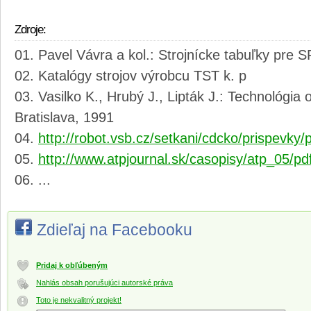
Zdroje:
Pavel Vávra a kol.: Strojnícke tabuľky pre S
Katalógy strojov výrobcu TST k. p
Vasilko K., Hrubý J., Lipták J.: Technológia
Bratislava, 1991
http://robot.vsb.cz/setkani/cdcko/prispevky
http://www.atpjournal.sk/casopisy/atp_05/pd
...
Zdieľaj na Facebooku
Pridaj k obľúbeným
Nahlás obsah porušujúci autorské práva
Toto je nekvalitný projekt!