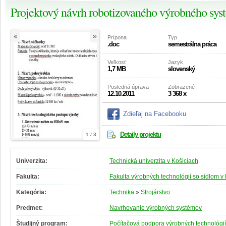
Projektový návrh robotizovaného výrobného sy
«
»
Prípona
Typ
.doc
semestrálna práca
Veľkosť
Jazyk
1,7 MB
slovenský
Posledná úprava
Zobrazené
12.10.2011
3 368 x
Zdieľaj na Facebooku
Detaily projektu
1 / 3
Univerzita:
Technická univerzita v Košiciach
Fakulta:
Fakulta výrobných technológií so sídlom v
Kategória:
Technika
»
Strojárstvo
Predmet:
Navrhovanie výrobných systémov
Študijný program:
Počítačová podpora výrobných technológií