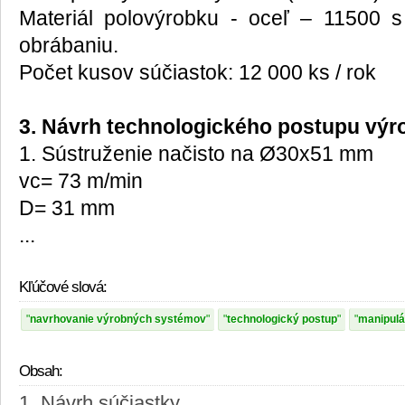
Materiál polovýrobku - oceľ – 11500
obrábaniu.
Počet kusov súčiastok: 12 000 ks / rok
3. Návrh technologického postupu výr
1. Sústruženie načisto na Ø30x51 mm
vc= 73 m/min
D= 31 mm
...
Kľúčové slová:
navrhovanie výrobných systémov
technologický postup
manipulá
Obsah:
1. Návrh súčiastky