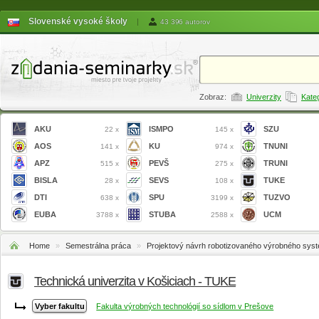
Slovenské vysoké školy
|
43 396 autorov
Zobraz:
Univerzity
Kate
AKU
ISMPO
SZU
22 x
145 x
AOS
KU
TNUNI
141 x
974 x
APZ
PEVŠ
TRUNI
515 x
275 x
BISLA
SEVS
TUKE
28 x
108 x
DTI
SPU
TUZVO
638 x
3199 x
EUBA
STUBA
UCM
3788 x
2588 x
Home
»
Semestrálna práca
»
Projektový návrh robotizovaného výrobného sys
Technická univerzita v Košiciach - TUKE
Fakulta výrobných technológií so sídlom v Prešove