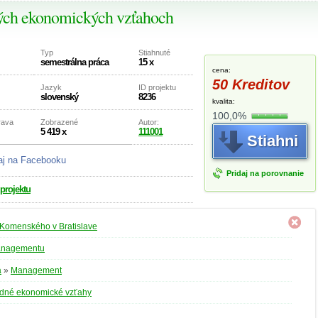
ých ekonomických vzťahoch
Typ
Stiahnuté
semestrálna práca
15 x
cena:
50 Kreditov
Jazyk
ID projektu
slovenský
8236
kvalita:
100,0%
rava
Zobrazené
Autor:
5 419 x
111001
Stiahni
aj na Facebooku
Pridaj na porovnanie
 projektu
 Komenského v Bratislave
anagementu
a
»
Management
dné ekonomické vzťahy