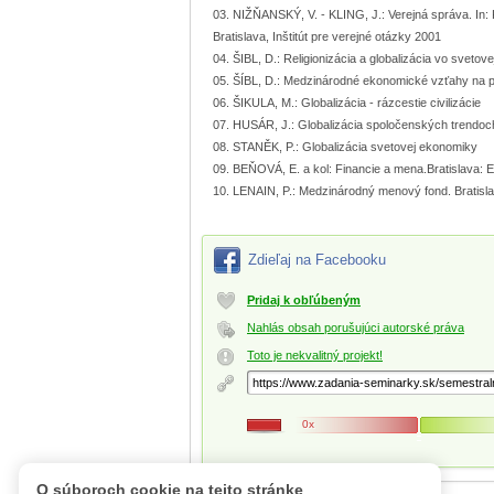
NIŽŇANSKÝ, V. - KLING, J.: Verejná správa. In: 
Bratislava, Inštitút pre verejné otázky 2001
ŠIBL, D.: Religionizácia a globalizácia vo svetov
ŠÍBL, D.: Medzinárodné ekonomické vzťahy na p
ŠIKULA, M.: Globalizácia - rázcestie civilizácie
HUSÁR, J.: Globalizácia spoločenských trendoc
STANĚK, P.: Globalizácia svetovej ekonomiky
BEŇOVÁ, E. a kol: Financie a mena.Bratislava: 
LENAIN, P.: Medzinárodný menový fond. Bratisla
Zdieľaj na Facebooku
Pridaj k obľúbeným
Nahlás obsah porušujúci autorské práva
Toto je nekvalitný projekt!
0x
O súboroch cookie na tejto stránke