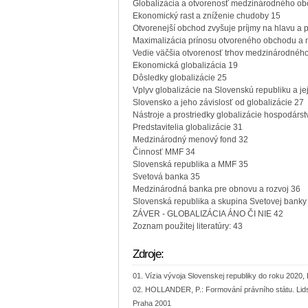
Globalizácia a otvorenosť medzinárodného o
Ekonomický rast a zníženie chudoby 15
Otvorenejší obchod zvyšuje príjmy na hlavu a
Maximalizácia prínosu otvoreného obchodu a 
Vedie väčšia otvorenosť trhov medzinárodnéh
Ekonomická globalizácia 19
Dôsledky globalizácie 25
Vplyv globalizácie na Slovenskú republiku a j
Slovensko a jeho závislosť od globalizácie 27
Nástroje a prostriedky globalizácie hospodárst
Predstavitelia globalizácie 31
Medzinárodný menový fond 32
Činnosť MMF 34
Slovenská republika a MMF 35
Svetová banka 35
Medzinárodná banka pre obnovu a rozvoj 36
Slovenská republika a skupina Svetovej banky
ZÁVER - GLOBALIZÁCIA ÁNO ČI NIE 42
Zoznam použitej literatúry: 43
Zdroje:
Vízia vývoja Slovenskej republiky do roku 2020, I
HOLLANDER, P.: Formování právního státu. Lidsk
Praha 2001