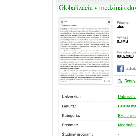
Globalizácia v medzinárodn
«
»
Prípona
.doc
Veľkosť
0,3 MB
Posledná úp
08.02.2018
Zdieľ
Detaily
1 / 3
Univerzita:
Univerzita
Fakulta:
Fakulta m
Kategória:
Ekonomik
Predmet:
Medzináro
Študijný program:
-