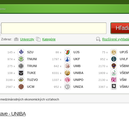
orov
Hľad
Zobraz:
Univerzity
Kategórie
Rozšírené vyhľadá
SZU
UJS
UPJŠ
145 x
86 x
75 x
TNUNI
UKF
UVLF
974 x
1797 x
952 x
TRUNI
UMB
VŠBM
275 x
842 x
2170 x
TUKE
UNIBA
VŠEM
108 x
6331 x
1809 x
TUZVO
UNIPO
VŠM
3199 x
1337 x
2130 x
UCM
UNIZA
VŠMU
2587 x
952 x
3367 x
 v medzinárodných ekonomických vzťahoch
lave - UNIBA