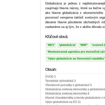
Globalizácia je jednou z najdiskutovane
zaujímajú hlavne názory, ktoré sa bežne vy
ako hlavne globalizácia z ekonomického a
pozornosť venujeme taktiež svetovým organ
dávame hlavne pôsobenie obchodných inšt
zaoberáme sa aj tým, že z akého dôvodu s
Kľúčové slová:
MEV
globalizácia
MMF
svetová 
Mnohostranná agentúra pre investičné zá
Vplyv globalizácie na Slovenskú republiku
Obsah:
ÚVOD 2
Teoretické východiská 3
Všeobecné poznatky o globalizácii 5
Globalizácia svetovej ekonomiky a globalizáci
Globalizácia svetovej ekonomiky 8
Hlavné charakteristiky a trendy globalizácie
Vplyv globalizácie na EÚ 11