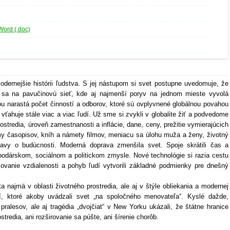
Word (.doc)
modernejšie histórii ľudstva. S jej nástupom si svet postupne uvedomuje, že
 sa na pavučinovú sieť, kde aj najmenší poryv na jednom mieste vyvolá
ou narastá počet činností a odborov, ktoré sú ovplyvnené globálnou povahou
vťahuje stále viac a viac ľudí. Už sme si zvykli v globalite žiť a podvedome
ostredia, úroveň zamestnanosti a inflácie, dane, ceny, prežitie vymierajúcich
my časopisov, kníh a námety filmov, meniacu sa úlohu muža a ženy, životný
avy o budúcnosti. Moderná doprava zmenšila svet. Spoje skrátili čas a
ospodárskom, sociálnom a politickom zmysle. Nové technológie si razia cestu
covanie vzdialenosti a pohyb ľudí vytvorili základné podmienky pre dnešný
a najmä v oblasti životného prostredia, ale aj v štýle obliekania a modernej
dií, ktoré akoby uvádzali svet „na spoločného menovateľa“. Kyslé dažde,
 pralesov, ale aj tragédia „dvojčiat“ v New Yorku ukázali, že štátne hranice
stredia, ani rozširovanie sa púšte, ani šírenie chorôb.