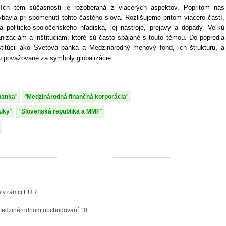
jších tém súčasnosti je rozoberaná z viacerých aspektov. Popritom nás
bavia pri spomenutí tohto častého slova. Rozlišujeme pritom viacero častí,
 politicko-spoločenského hľadiska, jej nástroje, prejavy a dopady. Veľkú
izáciám a inštitúciám, ktoré sú často spájané s touto témou. Do popredia
itúcii ako Svetová banka a Medzinárodný menový fond, ich štruktúru, a
ú považované za symboly globalizácie.
banka
Medzinárodná finančná korporácia
ruky
Slovenská republika a MMF
a v rámci EÚ 7
 v medzinárodnom obchodovaní 10