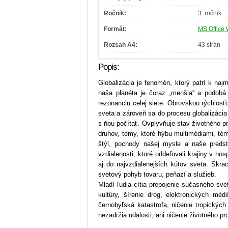
Ročník:
3. ročník
Formát:
MS Office 
Rozsah A4:
43 strán
Popis:
Globalizácia je fenomén, ktorý patrí k naj
naša planéta je čoraz „menšia“ a podobá
rezonanciu celej siete. Obrovskou rýchlosť
sveta a zároveň sa do procesu globalizácia 
s ňou počítať. Ovplyvňuje stav životného pr
druhov, témy, ktoré hýbu multimédiami, té
štýl, pochody našej mysle a naše predst
vzdialenosti, ktoré oddeľovali krajiny v h
aj do najvzdialenejších kútov sveta. Skra
svetový pohyb tovaru, peňazí a služieb.
Mladí ľudia cítia prepojenie súčasného svet
kultúry, šírenie drog, elektronických mé
černobyľská katastrofa, ničenie tropických
nezadržia udalosti, ani ničenie životného pro