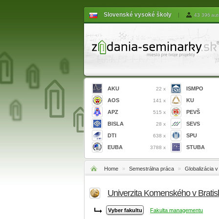
Slovenské vysoké školy
|
43 396 aut
AKU
ISMPO
22 x
AOS
KU
141 x
APZ
PEVŠ
515 x
BISLA
SEVS
28 x
DTI
SPU
638 x
EUBA
STUBA
3788 x
Home
»
Semestrálna práca
»
Globalizácia
Univerzita Komenského v Bratis
Fakulta managementu