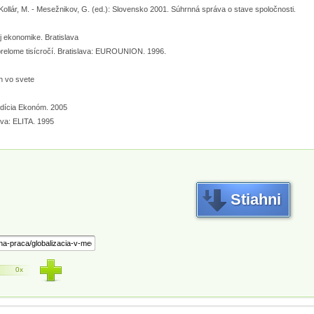
Kollár, M. - Mesežnikov, G. (ed.): Slovensko 2001. Súhrnná správa o stave spoločnosti.
ej ekonomike. Bratislava
relome tisícročí. Bratislava: EUROUNION. 1996.
h vo svete
Edícia Ekonóm. 2005
va: ELITA. 1995
Stiahni
0x