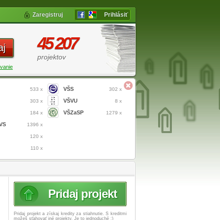
Zaregistruj
Prihlásiť
45 207
aj
projektov
vanie
VŠS
533 x
302 x
VŠVU
303 x
8 x
VŠZaSP
184 x
1279 x
VS
1396 x
120 x
110 x
Pridaj projekt
Pridaj projekt a získaj
kredity za stiahnutie. S kreditmi
možeš sťahovať iné projekty. Je to jednoduché :)