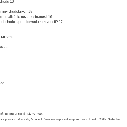
bchodu 13
 príjmy chudobných 15
minimalizácie nezamestnanosti 16
o obchodu k prehlbovaniu nerovností? 17
ej MEV 26
va 28
 38
nštitút pre verejné otázky, 2002
á práva in: Potůček, M. a kol.: Vize rozvoje české společnosti do roku 2015. Gutenberg,