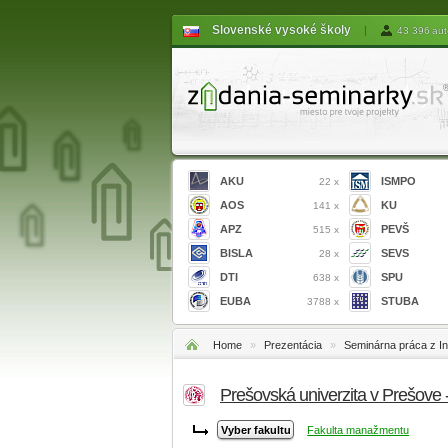
Slovenské vysoké školy
|
43 396 aut
AKU
ISMPO
22 x
AOS
KU
141 x
APZ
PEVŠ
515 x
BISLA
SEVS
28 x
DTI
SPU
638 x
EUBA
STUBA
3788 x
Home
»
Prezentácia
»
Seminárna práca z In
Prešovská univerzita v Prešove
Fakulta manažmentu