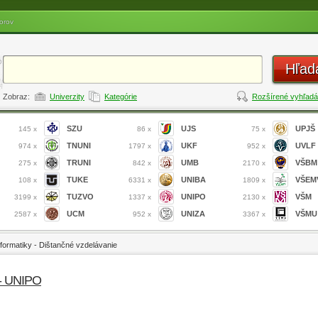
orov
Hľad
Zobraz:
Univerzity
Kategórie
Rozšírené vyhľadá
SZU
UJS
UPJŠ
145 x
86 x
75 x
TNUNI
UKF
UVLF
974 x
1797 x
952 x
TRUNI
UMB
VŠBM
275 x
842 x
2170 x
TUKE
UNIBA
VŠEM
108 x
6331 x
1809 x
TUZVO
UNIPO
VŠM
3199 x
1337 x
2130 x
UCM
UNIZA
VŠMU
2587 x
952 x
3367 x
formatiky - Dištančné vzdelávanie
 - UNIPO