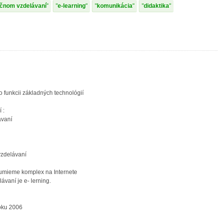
ančnom vzdelávaní
e-learning
komunikácia
didaktika
funkcii základných technológií
 :
ávaní
vzdelávaní
umieme komplex na Internete
vaní je e- lerning.
roku 2006