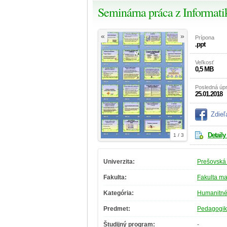
Seminárna práca z Informati
«
»
Prípona
.ppt
Veľkosť
0,5 MB
Posledná úp
25.01.2018
Zdieľ
Detaily
1 / 3
Univerzita:
Prešovská 
Fakulta:
Fakulta m
Kategória:
Humanitné
Predmet:
Pedagogi
Študijný program:
-