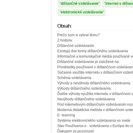
dištančné vzdelávanie
internet v dišt
elektronické vzdelávanie
Obsah:
Prečo som si vybral tému?
Z histórie:
Dištančné vzdelávanie
Existujú dve formy dištančného vzdelávania
Informačné a komunikačné médiá používané vo 
Dištančné vzdelávanie je založené na:
Prostriedky používané v dištančnom vzdelávaní
Súčasné využitie internetu v dištančnom vzdel
Schéma vzdelávania:
Výhody a nevýhody dištančného vzdelávania.
Výhody dištančného vzdelávania:
Ďalšie výhody využitia internetu v dištančnom 
Nevýhody dištančného vzdelávania:
Pod internetovým dištančným vzdelávaním roz
Moderná didaktická metóda v dištančnom vzdelá
E- learning
Systémy elektronického vzdelávania vo svete
Stav Používania e - vzdelávania v Európe do 
Ďakujem za pozornosť.