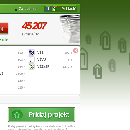
Zaregistruj
Prihlásiť
45 207
aj
projektov
vanie
VŠS
533 x
302 x
VŠVU
303 x
8 x
VŠZaSP
184 x
1279 x
VS
1396 x
120 x
110 x
Pridaj projekt
Pridaj projekt a získaj
kredity za stiahnutie. S kreditmi
možeš sťahovať iné projekty. Je to jednoduché :)