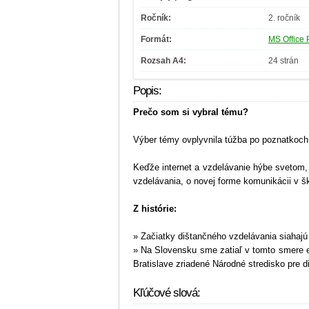
Ročník:
2. ročník
Formát:
MS Office 
Rozsah A4:
24 strán
Popis:
Prečo som si vybral tému?
Výber témy ovplyvnila túžba po poznatkoch
Keďže internet a vzdelávanie hýbe svetom
vzdelávania, o novej forme komunikácii v 
Z histórie:
» Začiatky dištančného vzdelávania siahajú 
» Na Slovensku sme zatiaľ v tomto smere 
Bratislave zriadené Národné stredisko pre d
Kľúčové slová: