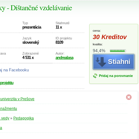
ky - Dištančné vzdelávanie
Typ
Stiahnuté
prezentácia
11 x
cena:
30 Kreditov
Jazyk
ID projektu
slovenský
8109
kvalita:
94,4%
rava
Zobrazené
Autor:
4 531 x
andrealasa
Stiahni
aj na Facebooku
Pridaj na porovnanie
 projektu
univerzita v Prešove
anažmentu
 vedy
»
Pedagogika
ka