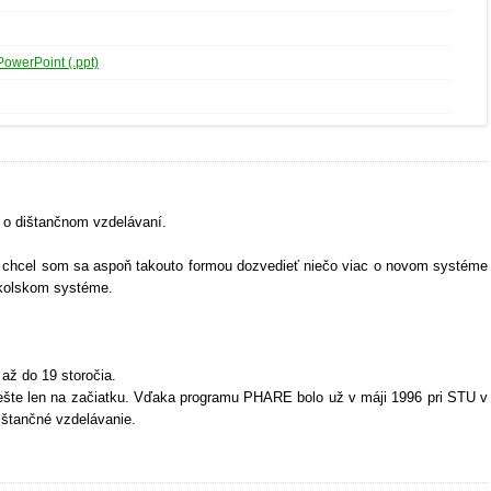
PowerPoint (.ppt)
 o dištančnom vzdelávaní.
, chcel som sa aspoň takouto formou dozvedieť niečo viac o novom systéme
školskom systéme.
až do 19 storočia.
ešte len na začiatku. Vďaka programu PHARE bolo už v máji 1996 pri STU v
ištančné vzdelávanie.