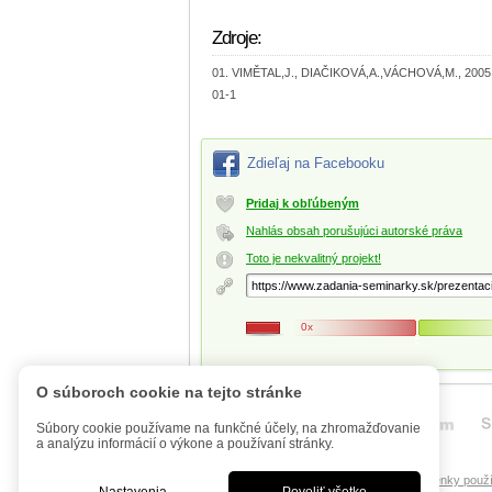
Zdroje:
VIMĚTAL,J., DIAČIKOVÁ,A.,VÁCHOVÁ,M., 2005, I
01-1
Zdieľaj na Facebooku
Pridaj k obľúbeným
Nahlás obsah porušujúci autorské práva
Toto je nekvalitný projekt!
0x
O súboroch cookie na tejto stránke
Súbory cookie používame na funkčné účely, na zhromažďovanie
a analýzu informácií o výkone a používaní stránky.
Úvod
Mobilná verzia
FAQ - Manuál
Podmienky použí