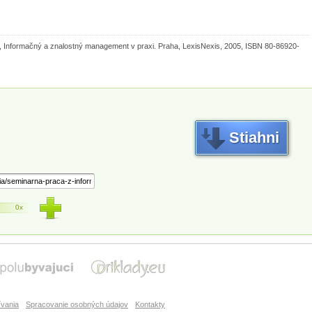
nformačný a znalostný management v praxi. Praha, LexisNexis, 2005, ISBN 80-86920-
Stiahni
0x
vania
Spracovanie osobných údajov
Kontakty