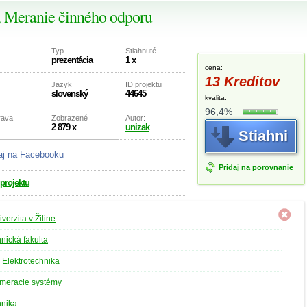
í, Meranie činného odporu
Typ
Stiahnuté
prezentácia
1 x
cena:
13 Kreditov
Jazyk
ID projektu
slovenský
44645
kvalita:
96,4%
rava
Zobrazené
Autor:
2 879 x
unizak
Stiahni
aj na Facebooku
Pridaj na porovnanie
 projektu
iverzita v Žiline
hnická fakulta
»
Elektrotechnika
 meracie systémy
hnika