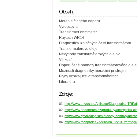
Obsah:
Meranie činného odporu
Výrobcovia
Transformer ohmmeter
Raytech WR14
Diagnostika izolačných častí transformátora
Transformátorové oleje
Nevýhody transformátorových olejov
Vlhkosť
Doporučené hodnoty transformátorového oleja
Možnosti diagnostiky meracími prístrojmi
Plyny vznikajúce v transformátoroch
Literatúra
Zdroje:
http://www.tmvss.cz/Aplikace/Diagnostika-TRF/d
http://www.encentrum.cz/produkty/energetika-elek
http://www.ghvtrading.sk/katalogy-cenniky/merac
http://www.techpark.sk/technika-122011/termograf