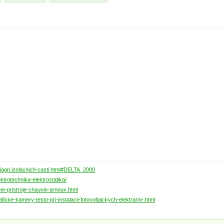
iagn.izolacnich-casti.html#DELTA_2000
trotechnika-elektrostatika/
ie-pristroje-chauvin-arnoux.html
icke-kamery-testo-pri-instalacii-fotovoltaickych-elektrarni-.html