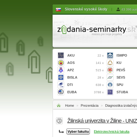
Slovenské vysoké školy
|
43 396 aut
AKU
ISMPO
22 x
AOS
KU
141 x
APZ
PEVŠ
515 x
BISLA
SEVS
28 x
DTI
SPU
638 x
EUBA
STUBA
3788 x
Home
»
Prezentácia
»
Diagnostika izolačný
Žilinská univerzita v Žiline - UNI
Elektrotechnická fakulta