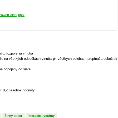
PowerPoint (.pptx)
atu, rozpojenia vinutia
ch, na všetkých odbočkách vinutia pri všetkých polohách prepínača odbočiek
ne odpojený od siete
uť 0,2 násobok hodnoty
činný odpor
meracie systémy