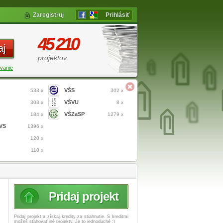
Zaregistruj
Prihlásiť
45 210
aj
projektov
vanie
VŠS
533 x
302 x
VŠVU
303 x
8 x
VŠZaSP
184 x
1279 x
VS
1396 x
120 x
110 x
Pridaj projekt
Pridaj projekt a získaj
kredity za stiahnutie. S kreditmi
možeš sťahovať iné projekty. Je to jednoduché :)