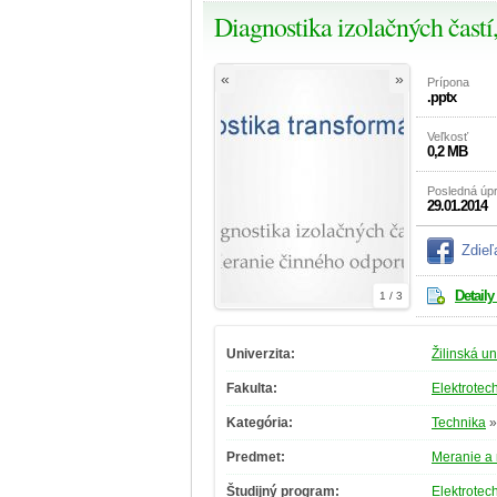
Diagnostika izolačných čast
«
»
Prípona
.pptx
Veľkosť
0,2 MB
Posledná úp
29.01.2014
Zdieľ
Detaily
1 / 3
Univerzita:
Žilinská un
Fakulta:
Elektrotec
Kategória:
Technika
Predmet:
Meranie a
Študijný program:
Elektrotec