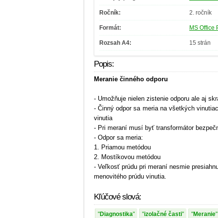
Ročník:
2. ročník
Formát:
MS Office 
Rozsah A4:
15 strán
Popis:
Meranie činného odporu
- Umožňuje nielen zistenie odporu ale aj skr
- Činný odpor sa meria na všetkých vinutia
vinutia
- Pri meraní musí byť transformátor bezpeč
- Odpor sa meria:
1. Priamou metódou
2. Mostíkovou metódou
- Veľkosť prúdu pri meraní nesmie presiahn
menovitého prúdu vinutia.
Kľúčové slová:
Diagnostika
izolačné časti
Meranie