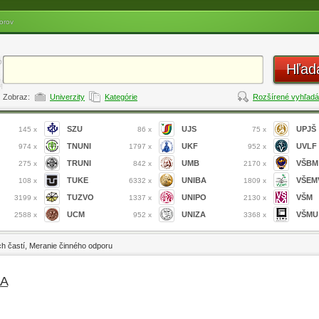
orov
Hľad
Zobraz:
Univerzity
Kategórie
Rozšírené vyhľadá
SZU
UJS
UPJŠ
145 x
86 x
75 x
TNUNI
UKF
UVLF
974 x
1797 x
952 x
TRUNI
UMB
VŠBM
275 x
842 x
2170 x
TUKE
UNIBA
VŠEM
108 x
6332 x
1809 x
TUZVO
UNIPO
VŠM
3199 x
1337 x
2130 x
UCM
UNIZA
VŠMU
2588 x
952 x
3368 x
ch častí, Meranie činného odporu
ZA