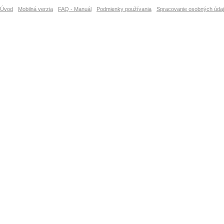
Úvod
Mobilná verzia
FAQ - Manuál
Podmienky používania
Spracovanie osobných úda