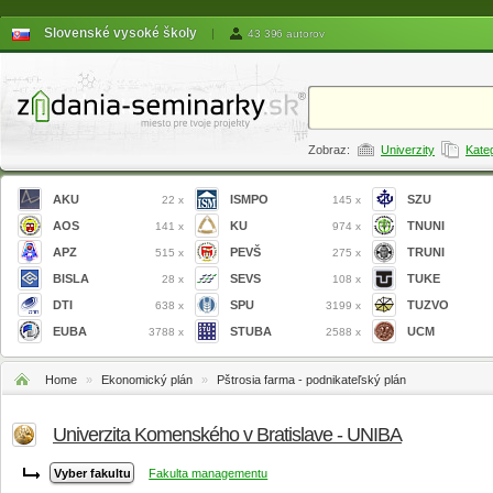
Slovenské vysoké školy
|
43 396 autorov
Zobraz:
Univerzity
Kate
AKU
ISMPO
SZU
22 x
145 x
AOS
KU
TNUNI
141 x
974 x
APZ
PEVŠ
TRUNI
515 x
275 x
BISLA
SEVS
TUKE
28 x
108 x
DTI
SPU
TUZVO
638 x
3199 x
EUBA
STUBA
UCM
3788 x
2588 x
Home
»
Ekonomický plán
»
Pštrosia farma - podnikateľský plán
Univerzita Komenského v Bratislave - UNIBA
Fakulta managementu