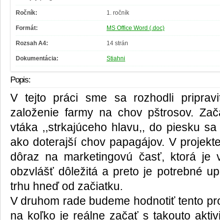
Ročník:
1. ročník
Formát:
MS Office Word (.doc)
Rozsah A4:
14 strán
Dokumentácia:
Stiahni
Popis:
V tejto práci sme sa rozhodli priprav
založenie farmy na chov pštrosov. Zač
vtáka ,,strkajúceho hlavu,, do piesku sa
ako doterajší chov papagájov. V projekt
dôraz na marketingovú časť, ktorá je 
obzvlášť dôležitá a preto je potrebné u
trhu hneď od začiatku.
V druhom rade budeme hodnotiť tento proj
na koľko je reálne začať s takouto aktiv