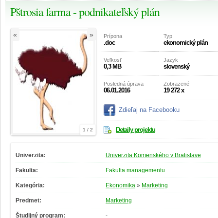
Pštrosia farma - podnikateľský plán
«
»
Prípona
Typ
.doc
ekonomický plán
Veľkosť
Jazyk
0,3 MB
slovenský
Posledná úprava
Zobrazené
06.01.2016
19 272 x
Zdieľaj na Facebooku
Detaily projektu
1 / 2
Univerzita:
Univerzita Komenského v Bratislave
Fakulta:
Fakulta managementu
Kategória:
Ekonomika
»
Marketing
Predmet:
Marketing
Študijný program:
-