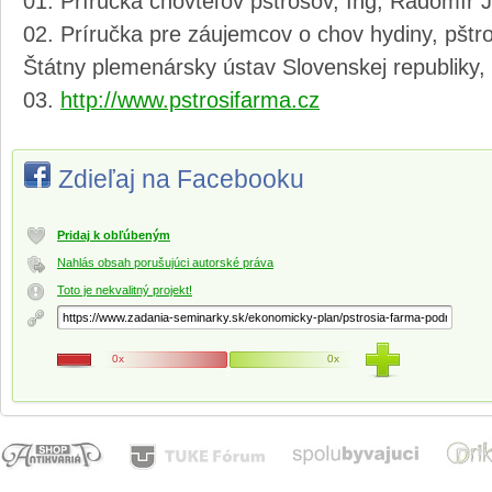
Príručka chovteľov pštrosov, Ing, Radomír 
Príručka pre záujemcov o chov hydiny, pšt
Štátny plemenársky ústav Slovenskej republiky,
http://www.pstrosifarma.cz
Zdieľaj na Facebooku
Pridaj k obľúbeným
Nahlás obsah porušujúci autorské práva
Toto je nekvalitný projekt!
0x
0x