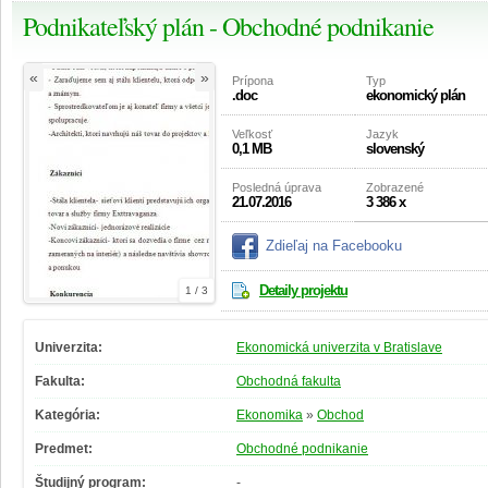
Podnikateľský plán - Obchodné podnikanie
«
»
Prípona
Typ
.doc
ekonomický plán
Veľkosť
Jazyk
0,1 MB
slovenský
Posledná úprava
Zobrazené
21.07.2016
3 386 x
Zdieľaj na Facebooku
Detaily projektu
1 / 3
Univerzita:
Ekonomická univerzita v Bratislave
Fakulta:
Obchodná fakulta
Kategória:
Ekonomika
»
Obchod
Predmet:
Obchodné podnikanie
Študijný program:
-