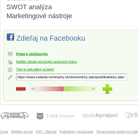
SWOT analýza
Marketingové nástroje
Zdieľaj na Facebooku
Pridaj k obľúbeným
Nahlás obsah porušujúci autorské práva
Toto je nekvalitný projekt!
0x
0x
Úvod
Mobilná verzia
FAQ - Manuál
Podmienky používania
Spracovanie osobných úda