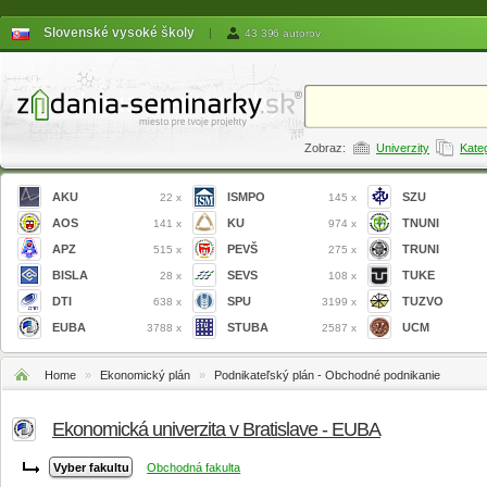
Slovenské vysoké školy
|
43 396 autorov
Zobraz:
Univerzity
Kate
AKU
ISMPO
SZU
22 x
145 x
AOS
KU
TNUNI
141 x
974 x
APZ
PEVŠ
TRUNI
515 x
275 x
BISLA
SEVS
TUKE
28 x
108 x
DTI
SPU
TUZVO
638 x
3199 x
EUBA
STUBA
UCM
3788 x
2587 x
Home
»
Ekonomický plán
»
Podnikateľský plán - Obchodné podnikanie
Ekonomická univerzita v Bratislave - EUBA
Obchodná fakulta