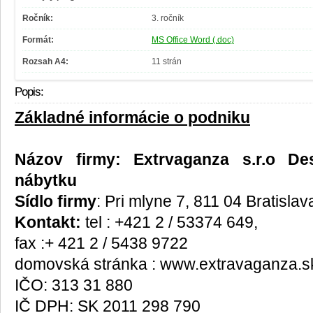
Ročník:
3. ročník
Formát:
MS Office Word (.doc)
Rozsah A4:
11 strán
Popis:
Základné informácie o podniku
Názov firmy: Extrvaganza s.r.o De
nábytku
Sídlo firmy
: Pri mlyne 7, 811 04 Bratislav
Kontak
t:
tel : +421 2 / 53374 649,
fax :+ 421 2 / 5438 9722
domovská stránka : www.extravaganza.s
IČO: 313 31 880
IČ DPH: SK 2011 298 790