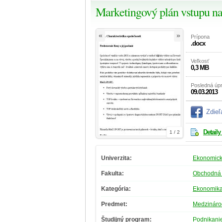
Marketingový plán vstupu n
«
»
Prípona
.docx
Veľkosť
0,3 MB
Posledná úp
09.03.2013
Zdieľ
Detaily
1 / 2
Univerzita:
Ekonomická
Fakulta:
Obchodná 
Kategória:
Ekonomik
Predmet:
Medzináro
Študijný program:
Podnikani