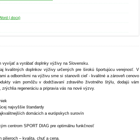
Word (.docx)
 vyvíjať a vyrábať doplnky výživy na Slovensku.
aj kvalitných doplnkov výživy určených pre širokú športujúcu verejnosť. V
ami a odborníkmi na výživu sme si stanovili cieľ - kvalitné a zároveň cenovo
odukty vám pomôžu v dodržiavaní zdravého životného štýlu, dodajú vám
, zrýchlia regeneráciu a pripravia vás na nové výzvy.
niek
úcej najvyššie štandardy
ajkvalitnejších domácich a európskych surovín
tickým centrom SPORT DIAG pre optimálnu funkčnosť
pilieroch – kvalita, chuť a cena.