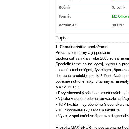
Ročník:
3. ročník
Formát:
MS Office 
Rozsah A4:
30 strán
Popis:
1. Charakteristika spoločnosti
Predstavenie firmy a jej poslanie
Spoločnosť vznikla v roku 2005 so zámerom
Špecializujeme sa na vývoj, výrobu a pred
spojení s technológmi, fyziológmi, športovc
dostupné produkty pre každého. Naše pr
potrebné nutričné látky, vitamíny & minerály
MAX-SPORT:
• Prvý slovenský výrobca proteínových tyči
• Výroba v supermodernej prevádzke spĺňaj
• TOP kvalita – vyrobené na Slovensku z n
• TOP dodávateľský servis a flexibilita
• Vývoj v spolupráci so športovo diagnos
Filozofia MAX SPORT je postavená na troch 