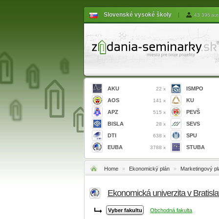
Slovenské vysoké školy
|
43 396 aut
AKU
ISMPO
22 x
AOS
KU
141 x
APZ
PEVŠ
515 x
BISLA
SEVS
28 x
DTI
SPU
638 x
EUBA
STUBA
3788 x
Home
»
Ekonomický plán
»
Marketingový p
Ekonomická univerzita v Bratis
Obchodná fakulta