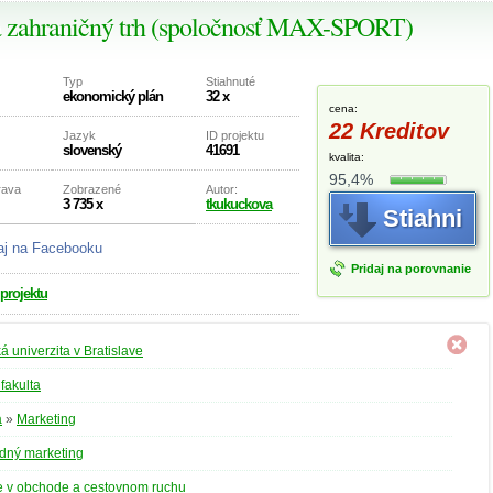
a zahraničný trh (spoločnosť MAX-SPORT)
Typ
Stiahnuté
ekonomický plán
32 x
cena:
22 Kreditov
Jazyk
ID projektu
slovenský
41691
kvalita:
95,4%
rava
Zobrazené
Autor:
3 735 x
tkukuckova
Stiahni
aj na Facebooku
Pridaj na porovnanie
 projektu
 univerzita v Bratislave
fakulta
a
»
Marketing
dný marketing
e v obchode a cestovnom ruchu