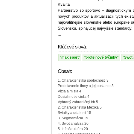
Kvalita
Partnerstvo so športovo – diagnostickým
nových produktov a aktualizácii tých exis
najkvalitnejšie slovenské alebo európske 
Slovensku, spĺňajúcej najvyššie štandardy.
...
Kľúčové slová:
max sport
proteinové tyčinky
Swot 
Obsah:
1. Charakteristika spoločnosti 3
Predstavenie firmy a jej poslanie 3
Vízia a misia 4
Dosiahnutie cieľa 4
Vybraný zahraničný trh 5
2. Charakteristika Mexika 5
Sviatky a udalosti 15
3. Segmentácia 19
4. Swot analýza 20
5. Infraštruktúra 20