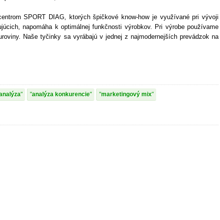
 centrom SPORT DIAG, ktorých špičkové know-how je využívané pri vývoji
tujúcich, napomáha k optimálnej funkčnosti výrobkov. Pri výrobe používame
suroviny. Naše tyčinky sa vyrábajú v jednej z najmodernejších prevádzok na
analýza
analýza konkurencie
marketingový mix