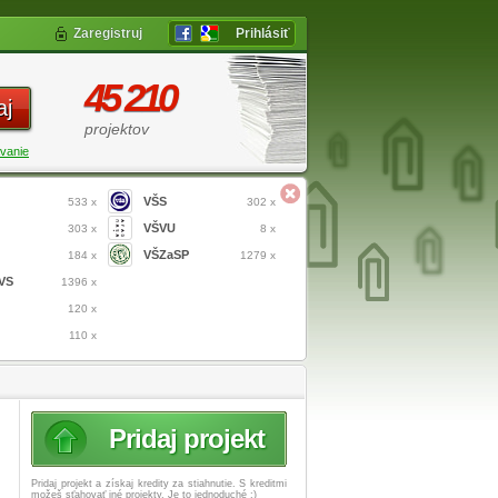
Zaregistruj
Prihlásiť
45 210
aj
projektov
vanie
VŠS
533 x
302 x
VŠVU
303 x
8 x
VŠZaSP
184 x
1279 x
VS
1396 x
120 x
110 x
Pridaj projekt
Pridaj projekt a získaj
kredity za stiahnutie. S kreditmi
možeš sťahovať iné projekty. Je to jednoduché :)