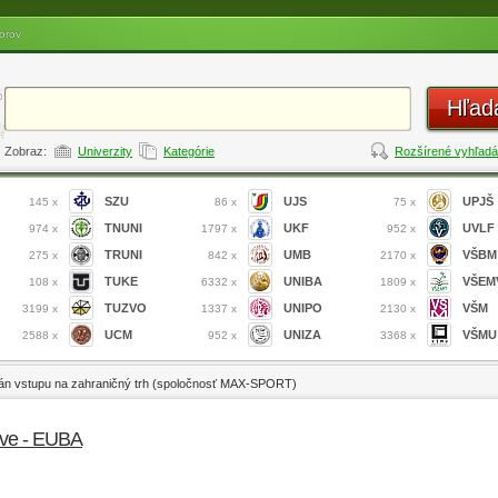
orov
Hľad
Zobraz:
Univerzity
Kategórie
Rozšírené vyhľadá
SZU
UJS
UPJŠ
145 x
86 x
75 x
TNUNI
UKF
UVLF
974 x
1797 x
952 x
TRUNI
UMB
VŠBM
275 x
842 x
2170 x
TUKE
UNIBA
VŠEM
108 x
6332 x
1809 x
TUZVO
UNIPO
VŠM
3199 x
1337 x
2130 x
UCM
UNIZA
VŠMU
2588 x
952 x
3368 x
lán vstupu na zahraničný trh (spoločnosť MAX-SPORT)
lave - EUBA