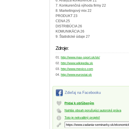
6. Analýza konkurencie 21
7. Konkurenčná výhoda firmy 22
8. Marketingový mix 22
PRODUKT 23
CENA 25
DISTRIBÚCIA 26
KOMUNIKÁCIA 26
9. Štatistické údaje 27
Zdroje:
http://www.max-sport.sk/sk/
http://www.wikipedia.sk
http://www.mexico.com
http://www.eurostat.sk
Zdieľaj na Facebooku
Pridaj k obľúbeným
Nahlás obsah porušujúci autorské práva
Toto je nekvalitný projekt!