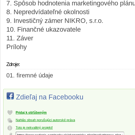
7. Spôsob hodnotenia marketingového plán
8. Nepredvídateľné okolnosti
9. Investičný zámer NIKRO, s.r.o.
10. Finančné ukazovatele
11. Záver
Prílohy
Zdroje:
firemné údaje
Zdieľaj na Facebooku
Pridaj k obľúbeným
Nahlás obsah porušujúci autorské práva
Toto je nekvalitný projekt!