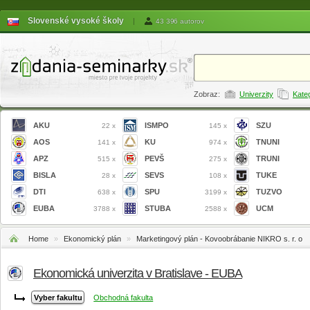
Slovenské vysoké školy
|
43 396 autorov
Zobraz:
Univerzity
Kate
AKU
ISMPO
SZU
22 x
145 x
AOS
KU
TNUNI
141 x
974 x
APZ
PEVŠ
TRUNI
515 x
275 x
BISLA
SEVS
TUKE
28 x
108 x
DTI
SPU
TUZVO
638 x
3199 x
EUBA
STUBA
UCM
3788 x
2588 x
Home
»
Ekonomický plán
»
Marketingový plán - Kovoobrábanie NIKRO s. r. o
Ekonomická univerzita v Bratislave - EUBA
Obchodná fakulta