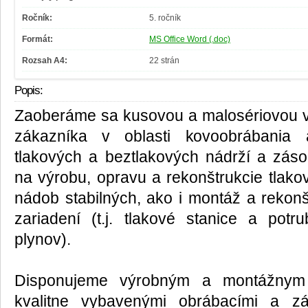
Ročník:
5. ročník
Formát:
MS Office Word (.doc)
Rozsah A4:
22 strán
Popis:
Zaoberáme sa kusovou a malosériovou v
zákazníka v oblasti kovoobrábania 
tlakových a beztlakových nádrží a zás
na výrobu, opravu a rekonštrukcie tlako
nádob stabilných, ako i montáž a rekonš
zariadení (t.j. tlakové stanice a pot
plynov).
Disponujeme výrobným a montážnym 
kvalitne vybavenými obrábacími a z