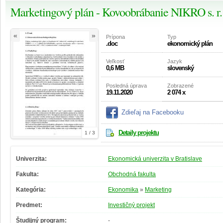
Marketingový plán - Kovoobrábanie NIKRO s. r.
«
»
Prípona
Typ
.doc
ekonomický plán
Veľkosť
Jazyk
0,6 MB
slovenský
Posledná úprava
Zobrazené
19.11.2020
2 074 x
Zdieľaj na Facebooku
Detaily projektu
1 / 3
Univerzita:
Ekonomická univerzita v Bratislave
Fakulta:
Obchodná fakulta
Kategória:
Ekonomika
»
Marketing
Predmet:
Investičný projekt
Študijný program:
-