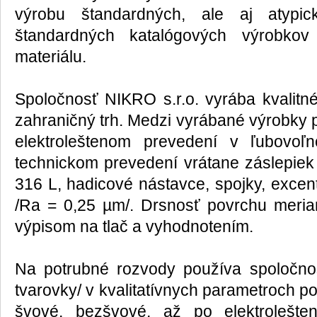
výrobu štandardných, ale aj atypic
štandardných katalógových výrobko
materiálu.
Spoločnosť NIKRO s.r.o. vyrába kvalitn
zahraničný trh. Medzi vyrábané výrobky p
elektroleštenom prevedení v ľubovo
technickom prevedení vrátane záslepiek v
316 L, hadicové nástavce, spojky, excent
/Ra = 0,25 µm/. Drsnosť povrchu meri
výpisom na tlač a vyhodnotením.
Na potrubné rozvody používa spoločnosť
tvarovky/ v kvalitatívnych parametroch 
švové, bezšvové, až po elektrolešte