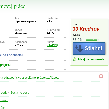
omovej práce
Typ
Stiahnuté
diplomová práca
73 x
cena:
30 Kreditov
Jazyk
ID projektu
slovenský
44972
kvalita:
86,2%
rava
Zobrazené
Autor:
7 517 x
lulu1978
Stiahni
aj na Facebooku
Pridaj na porovnanie
 projektu
la zdravotníctva a sociálnej práce sv. Alžbety
 vedy
»
Sociálne vedy
 práca
ráca