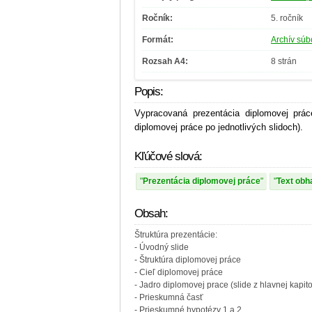
Ročník:
5. ročník
Formát:
Archív súbo
Rozsah A4:
8 strán
Popis:
Vypracovaná prezentácia diplomovej prác
diplomovej práce po jednotlivých slidoch).
Kľúčové slová:
Prezentácia diplomovej práce
Text obh
Obsah:
Štruktúra prezentácie:
- Úvodný slide
- Štruktúra diplomovej práce
- Cieľ diplomovej práce
- Jadro diplomovej prace (slide z hlavnej kapit
- Prieskumná časť
- Prieskumné hypotézy 1 a 2