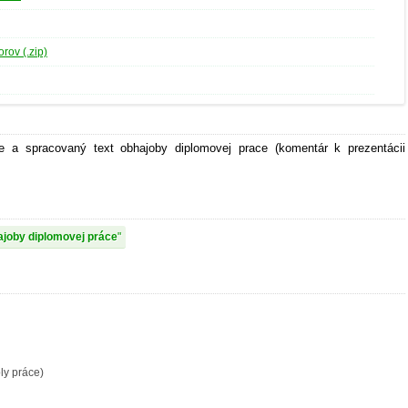
rov (.zip)
e a spracovaný text obhajoby diplomovej prace (komentár k prezentácii
ajoby diplomovej práce
oly práce)