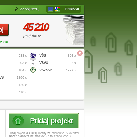
Zaregistruj
Prihlásiť
45 210
aj
projektov
vanie
VŠS
533 x
302 x
VŠVU
303 x
8 x
VŠZaSP
184 x
1279 x
VS
1396 x
120 x
110 x
Pridaj projekt
Pridaj projekt a získaj
kredity za stiahnutie. S kreditmi
možeš sťahovať iné projekty. Je to jednoduché :)