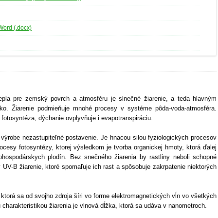
Word (.docx)
epla pre zemský povrch a atmosféru je slnečné žiarenie, a teda hlavným
nko. Žiarenie podmieňuje mnohé procesy v systéme pôda-voda-atmosféra.
fotosyntéza, dýchanie ovplyvňuje i evapotranspiráciu.
ýrobe nezastupiteľné postavenie. Je hnacou silou fyziologických procesov
rocesy fotosyntézy, ktorej výsledkom je tvorba organickej hmoty, ktorá ďalej
hospodárskych plodín. Bez snečného žiarenia by rastliny neboli schopné
y UV-B žiarenie, ktoré spomaľuje ich rast a spôsobuje zakrpatenie niektorých
 ktorá sa od svojho zdroja šíri vo forme elektromagnetických vĺn vo všetkých
charakteristikou žiarenia je vlnová dĺžka, ktorá sa udáva v nanometroch.