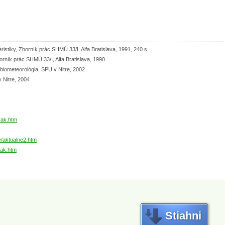
stiky, Zborník prác SHMÚ 33/I, Alfa Bratislava, 1991, 240 s.
rník prác SHMÚ 33/I, Alfa Bratislava, 1990
 biometeorológia, SPU v Nitre, 2002
v Nitre, 2004
vak.htm
e/aktualne2.htm
vak.htm
Stiahni