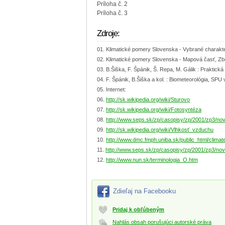
Príloha č. 2
Príloha č. 3
Zdroje:
Klimatické pomery Slovenska - Vybrané charakteri
Klimatické pomery Slovenska - Mapová časť, Zbo
B.Šiška, F. Špánik, Š. Repa, M. Gálik : Praktická
F. Špánik, B.Šiška a kol. : Biometeorológia, SPU 
Internet:
http://sk.wikipedia.org/wiki/Sturovo
http://sk.wikipedia.org/wiki/Fotosyntéza
http://www.seps.sk/zp/casopisy/zp/2001/zp3/no
http://sk.wikipedia.org/wiki/Vlhkosť_vzduchu
http://www.dmc.fmph.uniba.sk/public_html/climat
http://www.seps.sk/zp/casopisy/zp/2001/zp3/no
http://www.nun.sk/terminologia_O.htm
Zdieľaj na Facebooku
Pridaj k obľúbeným
Nahlás obsah porušujúci autorské práva