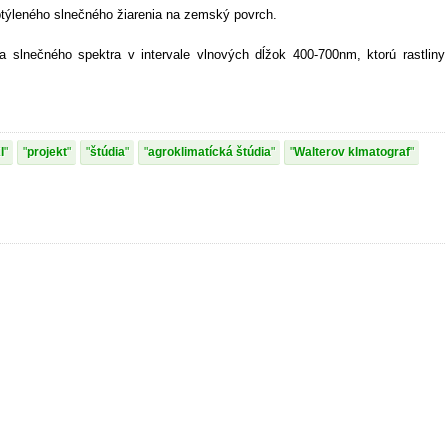
ptýleného slnečného žiarenia na zemský povrch.
a slnečného spektra v intervale vlnových dĺžok 400-700nm, ktorú rastliny
I
projekt
štúdia
agroklimatícká štúdia
Walterov klmatograf