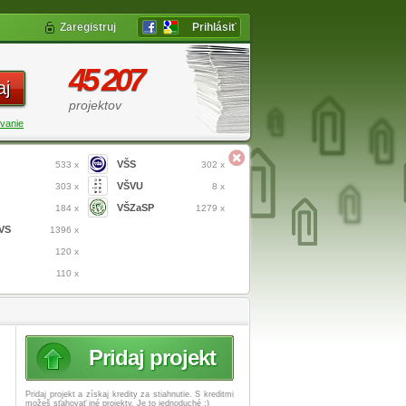
Zaregistruj
Prihlásiť
45 207
aj
projektov
vanie
VŠS
533 x
302 x
VŠVU
303 x
8 x
VŠZaSP
184 x
1279 x
VS
1396 x
120 x
110 x
Pridaj projekt
Pridaj projekt a získaj
kredity za stiahnutie. S kreditmi
možeš sťahovať iné projekty. Je to jednoduché :)