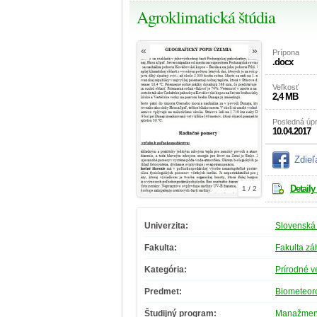
Agroklimatická štúdia
«
»
Prípona
.docx
Veľkosť
2,4 MB
Posledná úp
10.04.2017
Zdieľ
Detaily
1 / 2
Univerzita:
Slovenská 
Fakulta:
Fakulta zá
Kategória:
Prírodné v
Predmet:
Biometeor
Študijný program:
Manažment 