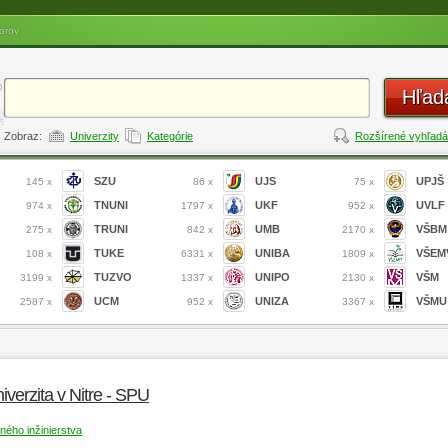
orov
Hľad
Zobraz:
Univerzity
Kategórie
Rozšírené vyhľadá
SZU
UJS
UPJŠ
145 x
86 x
75 x
TNUNI
UKF
UVLF
974 x
1797 x
952 x
TRUNI
UMB
VŠBM
275 x
842 x
2170 x
TUKE
UNIBA
VŠEM
108 x
6331 x
1809 x
TUZVO
UNIPO
VŠM
3199 x
1337 x
2130 x
UCM
UNIZA
VŠMU
2587 x
952 x
3367 x
verzita v Nitre - SPU
ného inžinierstva