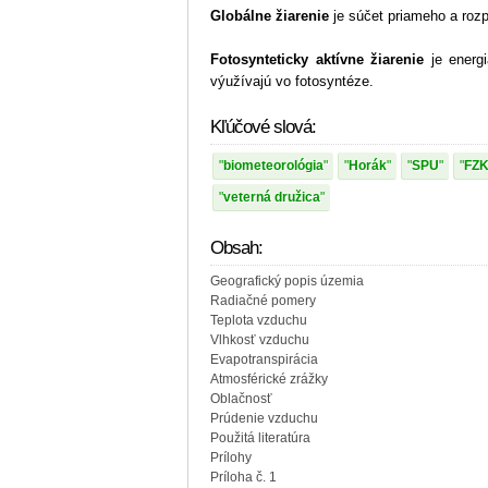
Globálne žiarenie
je súčet priameho a roz
Fotosynteticky aktívne žiarenie
je energi
výužívajú vo fotosyntéze.
Kľúčové slová:
biometeorológia
Horák
SPU
FZK
veterná družica
Obsah:
Geografický popis územia
Radiačné pomery
Teplota vzduchu
Vlhkosť vzduchu
Evapotranspirácia
Atmosférické zrážky
Oblačnosť
Prúdenie vzduchu
Použitá literatúra
Prílohy
Príloha č. 1