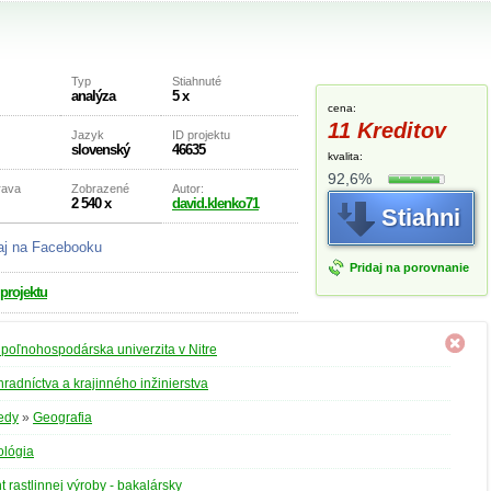
Typ
Stiahnuté
analýza
5 x
cena:
11 Kreditov
Jazyk
ID projektu
slovenský
46635
kvalita:
92,6%
rava
Zobrazené
Autor:
2 540 x
david.klenko71
Stiahni
aj na Facebooku
Pridaj na porovnanie
 projektu
poľnohospodárska univerzita v Nitre
hradníctva a krajinného inžinierstva
edy
»
Geografia
ológia
rastlinnej výroby - bakalársky