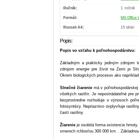
Ročník:
1. ročník
Formát:
MS Office 
Rozsah A4:
15 strán
Popis:
Popis vo vzťahu k poľnohospodárstvu:
Základným a prakticky jediným zdrojom t
zdrojom energie pre život na Zemi je Sl
Okrem biologických procesov ako napríklad 
Slnečné žiarenie
má v poľnohospodárskej v
všetkých rastlín. Je nepostrádateľné pre p
bezprostredne rozhoduje o výnosoch poľno
fotosyntézy. Nepriaznivo ovplyvňuje rastlin
častí rastliny.
Žiarenie
je osobitá forma existencie hmoty,
smeroch rchlosťou 300 000 km. . Základnou 