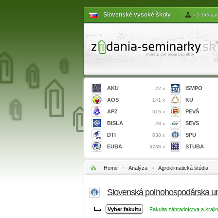
Slovenské vysoké školy
|
43 396 aut
AKU
ISMPO
22 x
AOS
KU
141 x
APZ
PEVŠ
515 x
BISLA
SEVS
28 x
DTI
SPU
638 x
EUBA
STUBA
3788 x
Home
»
Analýza
»
Agroklimatická štúdia
Slovenská poľnohospodárska uni
Fakulta záhradníctva a krajin