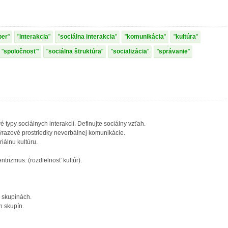
ber
interakcia
sociálna interakcia
komunikácia
kultúra
spoločnosť
sociálna štruktúra
socializácia
správanie
é typy sociálnych interakcií. Definujte sociálny vzťah.
výrazové prostriedky neverbálnej komunikácie.
riálnu kultúru.
ntrizmus. (rozdielnosť kultúr).
h skupinách.
h skupín.