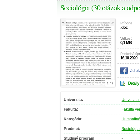
Sociológia (30 otázok a odpo
«
»
Prípona
.doc
Veľkosť
0,1 MB
Posledná úp
16.10.2020
Zdieľ
Detaily
1 / 2
Univerzita:
Univerzita
Fakulta:
Fakulta ve
Kategória:
Humanitné
Predmet:
Sociológia
Študijný program:
-