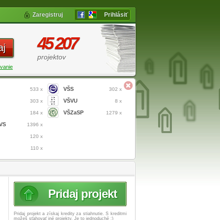
Zaregistruj
Prihlásiť
45 207
aj
projektov
vanie
VŠS
533 x
302 x
VŠVU
303 x
8 x
VŠZaSP
184 x
1279 x
VS
1396 x
120 x
110 x
Pridaj projekt
Pridaj projekt a získaj
kredity za stiahnutie. S kreditmi
možeš sťahovať iné projekty. Je to jednoduché :)