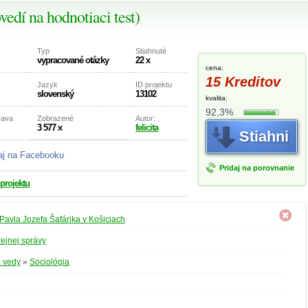
vedí na hodnotiaci test)
Typ
Stiahnuté
vypracované otázky
22 x
cena:
15 Kreditov
Jazyk
ID projektu
slovenský
13102
kvalita:
92,3%
rava
Zobrazené
Autor:
3 577 x
felicita
Stiahni
aj na Facebooku
Pridaj na porovnanie
 projektu
 Pavla Jozefa Šafárika v Košiciach
rejnej správy
 vedy
»
Sociológia