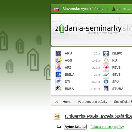
Slovenské vysoké školy
|
43 396 aut
AKU
ISMPO
22 x
AOS
KU
141 x
APZ
PEVŠ
515 x
BISLA
SEVS
28 x
DTI
SPU
638 x
EUBA
STUBA
3788 x
Home
»
Vypracované otázky
»
Sociológia (
Univerzita Pavla Jozefa Šafárik
Fakulta verejnej správy