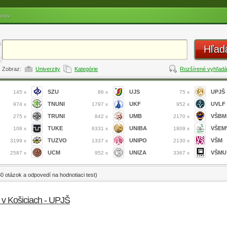
orov
Hľad
Zobraz:
Univerzity
Kategórie
Rozšírené vyhľadá
SZU
UJS
UPJŠ
145 x
86 x
75 x
TNUNI
UKF
UVLF
974 x
1797 x
952 x
TRUNI
UMB
VŠBM
275 x
842 x
2170 x
TUKE
UNIBA
VŠEM
108 x
6331 x
1809 x
TUZVO
UNIPO
VŠM
3199 x
1337 x
2130 x
UCM
UNIZA
VŠMU
2587 x
952 x
3367 x
30 otázok a odpovedí na hodnotiaci test)
a v Košiciach - UPJŠ