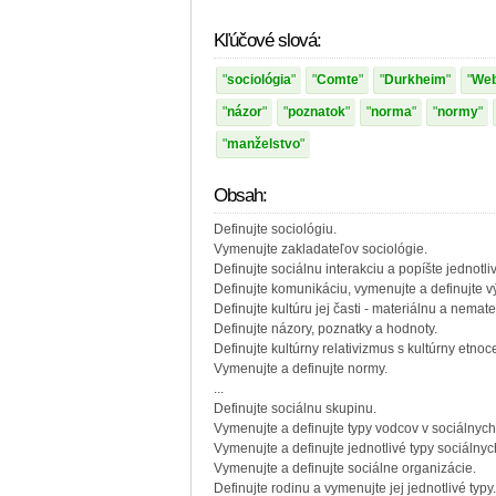
Kľúčové slová:
sociológia
Comte
Durkheim
We
názor
poznatok
norma
normy
manželstvo
Obsah:
Definujte sociológiu.
Vymenujte zakladateľov sociológie.
Definujte sociálnu interakciu a popíšte jednotliv
Definujte komunikáciu, vymenujte a definujte 
Definujte kultúru jej časti - materiálnu a nemate
Definujte názory, poznatky a hodnoty.
Definujte kultúrny relativizmus s kultúrny etnoce
Vymenujte a definujte normy.
...
Definujte sociálnu skupinu.
Vymenujte a definujte typy vodcov v sociálnyc
Vymenujte a definujte jednotlivé typy sociálnyc
Vymenujte a definujte sociálne organizácie.
Definujte rodinu a vymenujte jej jednotlivé typy.