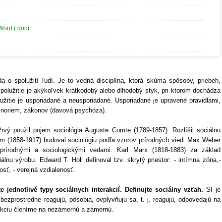
Word (.doc)
a o spolužití ľudí. Je to vedná disciplína, ktorá skúma spôsoby, priebeh,
 Spolužitie je akýkoľvek krátkodobý alebo dlhodobý styk, pri ktorom dochádza
žitie je usporiadané a neusporiadané. Usporiadané je upravené pravidlami,
 noriem, zákonov (davová psychóza).
rvý použil pojem sociológia Auguste Comte (1789-1857). Rozlíšil sociálnu
im (1858-1917) budoval sociológiu podľa vzorov prírodných vied. Max Weber
 prírodnými a sociologickými vedami. Karl Marx (1818-1883) za základ
iálnu výrobu. Edward T. Holl definoval tzv. skrytý priestor: - intímna zóna,-
sť, - verejná vzdialenosť.
e jednotlivé typy sociálnych interakcií. Definujte sociálny vzťah.
SI je
bezprostredne reagujú, pôsobia, ovplyvňujú sa, t. j. reagujú, odpovedajú na
erakciu členíme na nezámernú a zámernú.