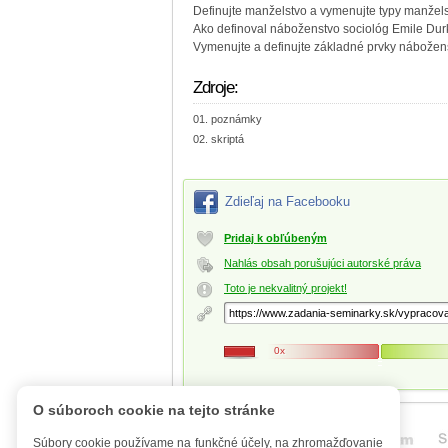
Definujte manželstvo a vymenujte typy manžels
Ako definoval náboženstvo sociológ Emile Du
Vymenujte a definujte základné prvky nábožens
Zdroje:
poznámky
skriptá
Zdieľaj na Facebooku
Pridaj k obľúbeným
Nahlás obsah porušujúci autorské práva
Toto je nekvalitný projekt!
0x
O súboroch cookie na tejto stránke
Súbory cookie používame na funkčné účely, na zhromažďovanie