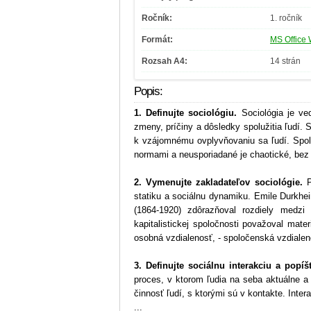
Ročník:
1. ročník
Formát:
MS Office 
Rozsah A4:
14 strán
Popis:
1. Definujte sociológiu.
Sociológia je ved
zmeny, príčiny a dôsledky spolužitia ľudí.
k vzájomnému ovplyvňovaniu sa ľudí. Spolu
normami a neusporiadané je chaotické, bez
2. Vymenujte zakladateľov sociológie.
P
statiku a sociálnu dynamiku. Emile Durkhe
(1864-1920) zdôrazňoval rozdiely medzi
kapitalistickej spoločnosti považoval mater
osobná vzdialenosť, - spoločenská vzdialeno
3. Definujte sociálnu interakciu a popíšt
proces, v ktorom ľudia na seba aktuálne a 
činnosť ľudí, s ktorými sú v kontakte. Int
...