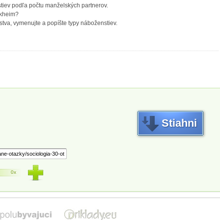
tiev podľa počtu manželských partnerov.
rkheim?
tva, vymenujte a popíšte typy náboženstiev.
Stiahni
0x