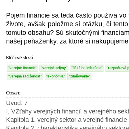
Pojem financie sa teda často používa v
živote, avšak položme si otázku, či ten
tomuto obsahu? Sú skutočnými financiami
našej peňaženky, za ktoré si nakupujeme
Kľúčové slová:
verejné financie
verejné príjmy
fiškálne inštitúcie
rozpočtová p
verejná zadĺženosť
ekonómia
zdaňovanie
Obsah:
Úvod. 7
I. VZťahy verejných financií a verejného sek
Kapitola 1. verejný sektor a verejné financie
Kapitola 2. charakteristika verejného sektor