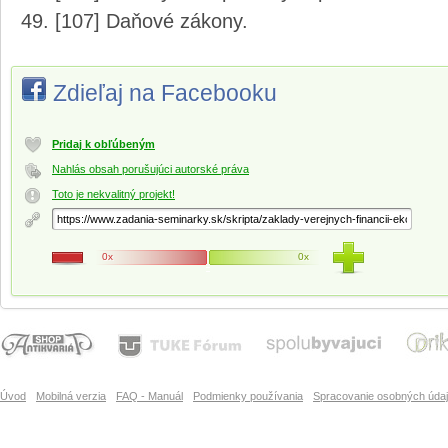
[107] Daňové zákony.
Zdieľaj na Facebooku
Pridaj k obľúbeným
Nahlás obsah porušujúci autorské práva
Toto je nekvalitný projekt!
0x
0x
Úvod
Mobilná verzia
FAQ - Manuál
Podmienky používania
Spracovanie osobných úda