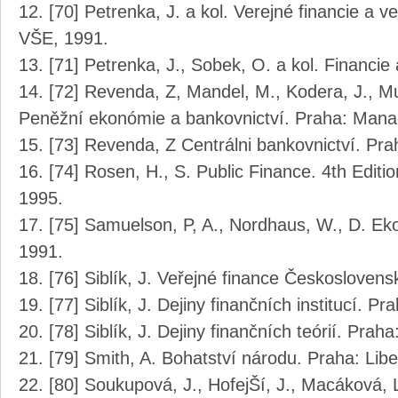
[70] Petrenka, J. a kol. Verejné financie a ve
VŠE, 1991.
[71] Petrenka, J., Sobek, O. a kol. Financie 
[72] Revenda, Z, Mandel, M., Kodera, J., Mus
Peněžní ekonómie a bankovnictví. Praha: Man
[73] Revenda, Z Centrálni bankovnictví. P
[74] Rosen, H., S. Public Finance. 4th Editi
1995.
[75] Samuelson, P, A., Nordhaus, W., D. E
1991.
[76] Siblík, J. Veřejné finance Českoslovens
[77] Siblík, J. Dejiny finančních institucí. 
[78] Siblík, J. Dejiny finančních teórií. Pra
[79] Smith, A. Bohatství národu. Praha: Liber
[80] Soukupová, J., HofejŠí, J., Macáková, 