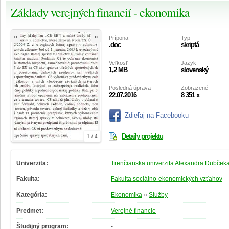
Základy verejných financií - ekonomika
«
»
Prípona
Typ
.doc
skriptá
Veľkosť
Jazyk
1,2 MB
slovenský
Posledná úprava
Zobrazené
22.07.2016
8 351 x
Zdieľaj na Facebooku
Detaily projektu
1 / 4
Univerzita:
Trenčianska univerzita Alexandra Dubčeka
Fakulta:
Fakulta sociálno-ekonomických vzťahov
Kategória:
Ekonomika
»
Služby
Predmet:
Verejné financie
Študijný program:
-