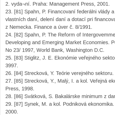
2. vyda¬ní. Praha: Management Press, 2001.
[81] Spahn, P. Financovaní federálni vlády 
vlastních daní, delení daní a dotací pri financo
z Nemecka. Finance a úver č. 8/1991.
[82] Spahn, P. The Reform of Intergovemment
Developing and Emerging Market Economies. Po
No 23/ 1997, World Bank, Washington D.C.
[83] Stiglitz, J. E. Ekonómie veřejného sek
3997.
[84] Strecková, Y. Teórie verejného sektor
[85] Strecková, Y., Malý, I. a kol. Veřejná
Press, 1998.
[86] Svátková, S. Bakalárske minimum z da
[87] Synek, M. a kol. Podniková ekonomika. 
2000.