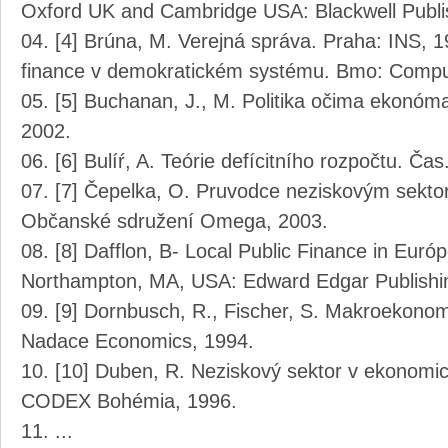
Oxford UK and Cambridge USA: Blackwell Publi
[4] Brúna, M. Verejná správa. Praha: INS, 
finance v demokratickém systému. Bmo: Compu
[5] Buchanan, J., M. Politika očima ekonóma. 
2002.
[6] Bulíŕ, A. Teórie defícitního rozpočtu. Ča
[7] Čepelka, O. Pruvodce neziskovým sektor
Občanské sdružení Omega, 2003.
[8] Dafflon, B- Local Public Finance in Eur
Northampton, MA, USA: Edward Edgar Publishi
[9] Dornbusch, R., Fischer, S. Makroekonom
Nadace Economics, 1994.
[10] Duben, R. Neziskový sektor v ekonomic
CODEX Bohémia, 1996.
...