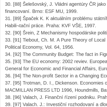
[88] Šelešovský, J. Vládni agentúry ČR jak
financovaní. Brno: ESF MU, 1999.
[89] Špaček K. K aktuálním problému státní
Habili¬tační práce. Praha: KVF VŠE, 1997.
[90] Šrein, Z Mechanismy hospodárske polit
[91] Tiebout, Ch. M. A Pure Theory of Local
Political Economy, Vol. 64, 1956.
[92] The Community Budget: The fact in Fig
[93] The EU economy: 2002 reviev. Europea
General for Economic and Financial Affairs, E
[94] The Non-profit Sector in a Changing 
[95] Trotman, D. I., Dickenson. Economies o
MACMILLAN PRESS LTD 1996, Houndmills, Bas
[96] Valach, J. Finanční ŕízení podniku. P
[97] Valach. J.: Investiční rozhodovaní a d