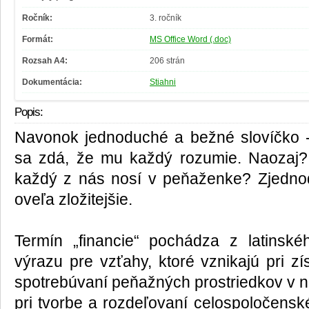
Ročník:
3. ročník
Formát:
MS Office Word (.doc)
Rozsah A4:
206 strán
Dokumentácia:
Stiahni
Popis:
Navonok jednoduché a bežné slovíčko -
sa zdá, že mu každý rozumie. Naozaj? 
každý z nás nosí v peňaženke? Zjedno
oveľa zložitejšie.
Termín „financie“ pochádza z latinské
výrazu pre vzťahy, ktoré vznikajú pri z
spotrebúvaní peňažných prostriedkov v n
pri tvorbe a rozdeľovaní celospoločens