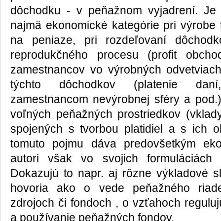
dôchodku - v peňažnom vyjadrení. Je t
najmä ekonomické kategórie pri výrobe 
na peniaze, pri rozdeľovaní dôchodk
reprodukčného procesu (profit obcho
zamestnancov vo výrobných odvetviach)
týchto dôchodkov (platenie daní
zamestnancom nevýrobnej sféry a pod.)
voľných peňažných prostriedkov (vklady
spojených s tvorbou platidiel a s ich
tomuto pojmu dáva predovšetkým ekono
autori však vo svojich formuláciách
Dokazujú to napr. aj rôzne výkladové sl
hovoria ako o vede peňažného riad
zdrojoch či fondoch , o vzťahoch reguluj
a používanie peňažných fondov.