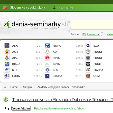
Slovenské vysoké školy
|
43 396 autorov
Zobraz:
Univerzity
Kate
AKU
ISMPO
SZU
22 x
145 x
AOS
KU
TNUNI
141 x
974 x
APZ
PEVŠ
TRUNI
515 x
275 x
BISLA
SEVS
TUKE
28 x
108 x
DTI
SPU
TUZVO
638 x
3199 x
EUBA
STUBA
UCM
3788 x
2587 x
Home
»
Skriptá
»
Základy verejných financií - ekonomika
Trenčianska univerzita Alexandra Dubčeka v Trenčíne -
Fakulta sociálno-ekonomických vzťahov