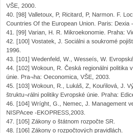
VŠE, 2000.
[98] Valletoux, P, Ricitard, P, Narmon. F. Loc
Countries Of the European Union. Paris: Dexia -
[99] Varian, H. R. Mikroekonomie. Praha: Vic
[100] Vostatek, J. Sociálni a soukromé poj
1996.
[101] Wedenfeld, W., Wesseís, W. Evropská
[102] Wokoun, R. Česká regionálni politika
únie. Pra¬ha: Oeconomica, VŠE, 2003.
[103] Wokoun, R., Lukáš, Z, Kouŕilová, J. Vý
štruktu¬rálni politiky Evropské únie. Praha: Ed
[104] Wríght, G., Nemec, J. Management ver
NISPAcee -EKOPRESS,2003.
[105] Zákony o štátnom rozpočte SR.
[106] Zákony o rozpočtových pravidlách.