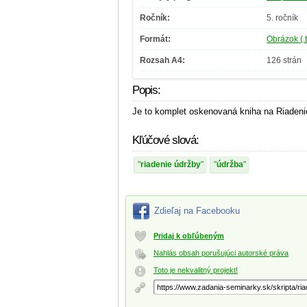
Ročník:
5. ročník
Formát:
Obrázok (.t
Rozsah A4:
126 strán
Popis:
Je to komplet oskenovaná kniha na Riadeni
Kľúčové slová:
riadenie údržby
údržba
Zdieľaj na Facebooku
Pridaj k obľúbeným
Nahlás obsah porušujúci autorské práva
Toto je nekvalitný projekt!