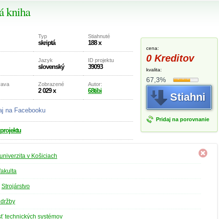
á kniha
Typ
Stiahnuté
skriptá
188 x
cena:
0 Kreditov
Jazyk
ID projektu
slovenský
39093
kvalita:
67,3%
rava
Zobrazené
Autor:
2 029 x
68tibi
Stiahni
aj na Facebooku
Pridaj na porovnanie
 projektu
univerzita v Košiciach
fakulta
»
Strojárstvo
údržby
ť technických systémov