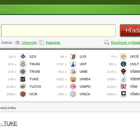
orov
Hľad
Zobraz:
Univerzity
Kategórie
Rozšírené vyhľadá
SZU
UJS
UPJŠ
145 x
86 x
75 x
TNUNI
UKF
UVLF
974 x
1797 x
952 x
TRUNI
UMB
VŠBM
275 x
842 x
2170 x
TUKE
UNIBA
VŠEM
108 x
6332 x
1809 x
TUZVO
UNIPO
VŠM
3199 x
1337 x
2130 x
UCM
UNIZA
VŠMU
2588 x
952 x
3368 x
vaná kniha
h - TUKE