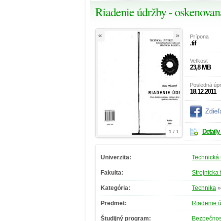
Riadenie údržby - oskenovan
«
»
Prípona
.tif
Veľkosť
23,8 MB
Posledná úp
18.12.2011
Zdieľ
Detaily
1 / 1
Univerzita:
Technická 
Fakulta:
Strojnícka 
Kategória:
Technika
Predmet:
Riadenie 
Študijný program:
Bezpečnos