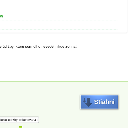
if)
e údržby, ktorú som dlho nevedel nikde zohnať
Stiahni