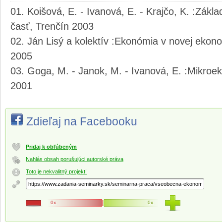
Koišová, E. - Ivanová, E. - Krajčo, K. :Zákla
časť, Trenčín 2003
Ján Lisý a kolektív :Ekonómia v novej ekono
2005
Goga, M. - Janok, M. - Ivanová, E. :Mikroek
2001
Zdieľaj na Facebooku
Pridaj k obľúbeným
Nahlás obsah porušujúci autorské práva
Toto je nekvalitný projekt!
0x
0x