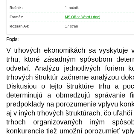
Ročník:
1. ročník
Formát:
MS Office Word (.doc)
Rozsah A4:
17 strán
Popis:
V trhových ekonomikách sa vyskytuje v
trhu, ktoré zásadným spôsobom determ
odvetví. Analýzu jednotlivých foriem k
trhových štruktúr začneme analýzou dok
Diskusiou o tejto štruktúre trhu a po
determinujú a obmedzujú správanie fi
predpoklady na porozumenie vplyvu konku
aj v iných trhových štruktúrach, čo uľahčí
trhoch organizovaných iným spôso
konkurencie tiež umožní porozumieť vply