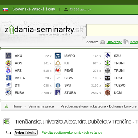
Slovenské vysoké školy
|
43 396 autorov
Zobraz:
Univerzity
Kate
AKU
ISMPO
SZU
22 x
145 x
AOS
KU
TNUNI
141 x
974 x
APZ
PEVŠ
TRUNI
515 x
275 x
BISLA
SEVS
TUKE
28 x
108 x
DTI
SPU
TUZVO
638 x
3199 x
EUBA
STUBA
UCM
3788 x
2587 x
Home
»
Seminárna práca
»
Všeobecná ekonomická teória - Dokonalá konkuren
Trenčianska univerzita Alexandra Dubčeka v Trenčíne -
Fakulta sociálno-ekonomických vzťahov