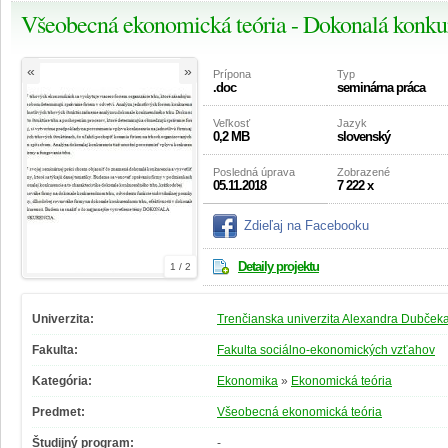
Všeobecná ekonomická teória - Dokonalá konku
«
»
Prípona
Typ
.doc
seminárna práca
Veľkosť
Jazyk
0,2 MB
slovenský
Posledná úprava
Zobrazené
05.11.2018
7 222 x
Zdieľaj na Facebooku
Detaily projektu
1 / 2
Univerzita:
Trenčianska univerzita Alexandra Dubčeka
Fakulta:
Fakulta sociálno-ekonomických vzťahov
Kategória:
Ekonomika
»
Ekonomická teória
Predmet:
Všeobecná ekonomická teória
Študijný program:
-