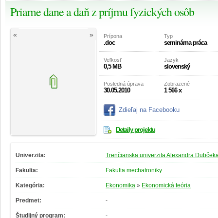
Priame dane a daň z príjmu fyzických osôb
«
»
Prípona
Typ
.doc
seminárna práca
Veľkosť
Jazyk
0,5 MB
slovenský
Posledná úprava
Zobrazené
30.05.2010
1 566 x
Zdieľaj na Facebooku
Detaily projektu
Univerzita:
Trenčianska univerzita Alexandra Dubčeka
Fakulta:
Fakulta mechatroniky
Kategória:
Ekonomika
»
Ekonomická teória
Predmet:
-
Študijný program:
-