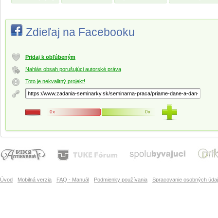
Zdieľaj na Facebooku
Pridaj k obľúbeným
Nahlás obsah porušujúci autorské práva
Toto je nekvalitný projekt!
0x
0x
Úvod
Mobilná verzia
FAQ - Manuál
Podmienky používania
Spracovanie osobných úda