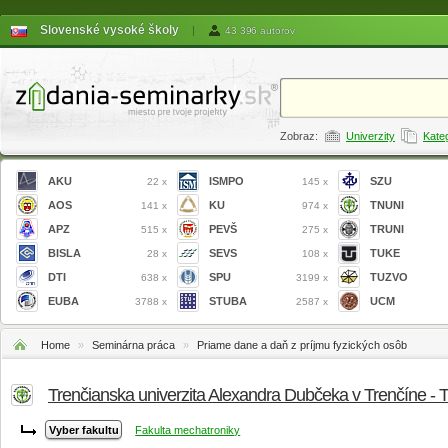
Slovenské vysoké školy
|
43 396 autorov
Zobraz:
Univerzity
Kate
AKU
ISMPO
SZU
22 x
145 x
AOS
KU
TNUNI
141 x
974 x
APZ
PEVŠ
TRUNI
515 x
275 x
BISLA
SEVS
TUKE
28 x
108 x
DTI
SPU
TUZVO
638 x
3199 x
EUBA
STUBA
UCM
3788 x
2587 x
Home
»
Seminárna práca
»
Priame dane a daň z príjmu fyzických osôb
Trenčianska univerzita Alexandra Dubčeka v Trenčíne -
Fakulta mechatroniky