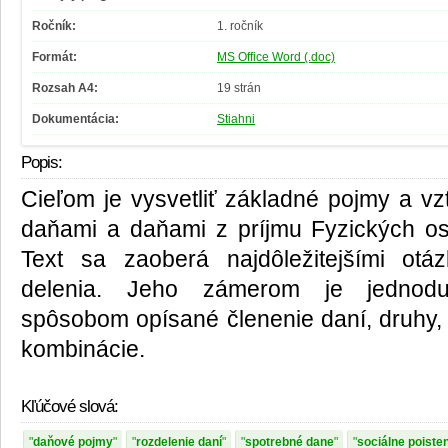
Ročník:
1. ročník
Formát:
MS Office Word (.doc)
Rozsah A4:
19 strán
Dokumentácia:
Stiahni
Popis:
Cieľom je vysvetliť základné pojmy a vz
daňami a daňami z príjmu Fyzických os
Text sa zaoberá najdôležitejšími ot
delenia. Jeho zámerom je jednod
spôsobom opísané členenie daní, druhy,
kombinácie.
Kľúčové slová:
daňové pojmy
rozdelenie daní
spotrebné dane
sociálne poiste